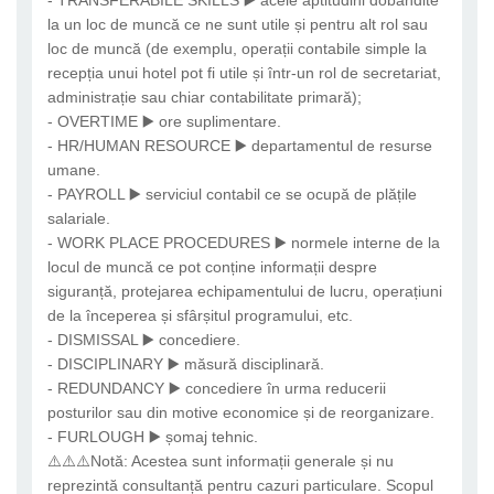
- TRANSFERABILE SKILLS ▶️ acele aptitudini dobândite
la un loc de muncă ce ne sunt utile și pentru alt rol sau
loc de muncă (de exemplu, operații contabile simple la
recepția unui hotel pot fi utile și într-un rol de secretariat,
administrație sau chiar contabilitate primară);
- OVERTIME ▶️ ore suplimentare.
- HR/HUMAN RESOURCE ▶️ departamentul de resurse
umane.
- PAYROLL ▶️ serviciul contabil ce se ocupă de plățile
salariale.
- WORK PLACE PROCEDURES ▶️ normele interne de la
locul de muncă ce pot conține informații despre
siguranță, protejarea echipamentului de lucru, operațiuni
de la începerea și sfârșitul programului, etc.
- DISMISSAL ▶️ concediere.
- DISCIPLINARY ▶️ măsură disciplinară.
- REDUNDANCY ▶️ concediere în urma reducerii
posturilor sau din motive economice și de reorganizare.
- FURLOUGH ▶️ șomaj tehnic.
⚠️⚠️⚠️Notă: Acestea sunt informații generale și nu
reprezintă consultanță pentru cazuri particulare. Scopul