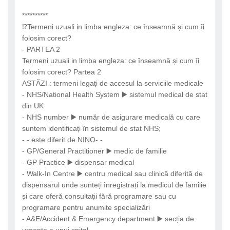
**********
⁉️Termeni uzuali in limba engleza: ce înseamnă și cum îi
folosim corect?
- PARTEA 2
Termeni uzuali in limba engleza: ce înseamnă și cum îi
folosim corect? Partea 2
ASTĂZI : termeni legați de accesul la serviciile medicale
- NHS/National Health System ▶️ sistemul medical de stat
din UK
- NHS number ▶️ număr de asigurare medicală cu care
suntem identificați în sistemul de stat NHS;
- - este diferit de NINO- -
- GP/General Practitioner ▶️ medic de familie
- GP Practice ▶️ dispensar medical
- Walk-In Centre ▶️ centru medical sau clinică diferită de
dispensarul unde sunteți înregistrați la medicul de familie
și care oferă consultații fără programare sau cu
programare pentru anumite specializări
- A&E/Accident & Emergency department ▶️ secția de