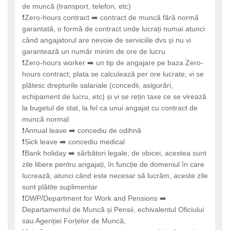
de muncă (transport, telefon, etc)
❗Zero-hours contract ➡️ contract de muncă fără normă
garantată, o formă de contract unde lucrați numai atunci
când angajatorul are nevoie de serviciile dvs și nu vi
garantează un număr minim de ore de lucru
❗Zero-hours worker ➡️ un tip de angajare pe baza Zero-
hours contract; plata se calculează per ore lucrate; vi se
plătesc drepturile salariale (concedii, asigurări,
echipament de lucru, etc) și vi se rețin taxe ce se virează
la bugetul de stat, la fel ca unui angajat cu contract de
muncă normal
❗Annual leave ➡️ concediu de odihnă
❗Sick leave ➡️ concediu medical
❗Bank holiday ➡️ sărbători legale; de obicei, acestea sunt
zile libere pentru angajați, în funcție de domeniul în care
lucrează; atunci când este necesar să lucrăm, aceste zile
sunt plătite suplimentar
❗DWP/Department for Work and Pensions ➡️
Departamentul de Muncă și Pensii, echivalentul Oficiului
sau Agenției Forțelor de Muncă;