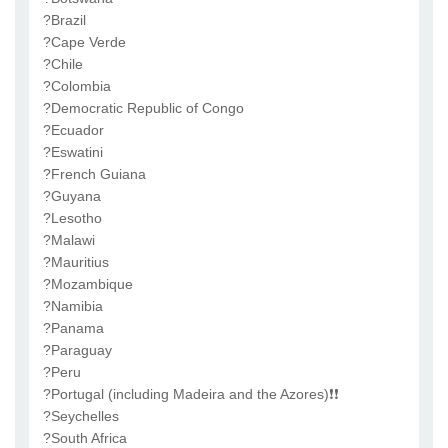
?Brazil
?Cape Verde
?Chile
?Colombia
?Democratic Republic of Congo
?Ecuador
?Eswatini
?French Guiana
?Guyana
?Lesotho
?Malawi
?Mauritius
?Mozambique
?Namibia
?Panama
?Paraguay
?Peru
?Portugal (including Madeira and the Azores)❗❗
?Seychelles
?South Africa