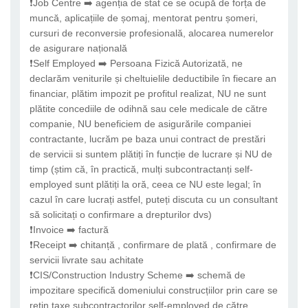
❗Job Centre ➡️ agenția de stat ce se ocupă de forța de
muncă, aplicațiile de șomaj, mentorat pentru șomeri,
cursuri de reconversie profesională, alocarea numerelor
de asigurare națională
❗Self Employed ➡️ Persoana Fizică Autorizată, ne
declarăm veniturile și cheltuielile deductibile în fiecare an
financiar, plătim impozit pe profitul realizat, NU ne sunt
plătite concediile de odihnă sau cele medicale de către
companie, NU beneficiem de asigurările companiei
contractante, lucrăm pe baza unui contract de prestări
de servicii si suntem plătiți în funcție de lucrare și NU de
timp (știm că, în practică, mulți subcontractanți self-
employed sunt plătiți la oră, ceea ce NU este legal; în
cazul în care lucrați astfel, puteți discuta cu un consultant
să solicitați o confirmare a drepturilor dvs)
❗Invoice ➡️ factură
❗Receipt ➡️ chitanță , confirmare de plată , confirmare de
servicii livrate sau achitate
❗CIS/Construction Industry Scheme ➡️ schemă de
impozitare specifică domeniului construcțiilor prin care se
rețin taxe subcontractorilor self-employed de către