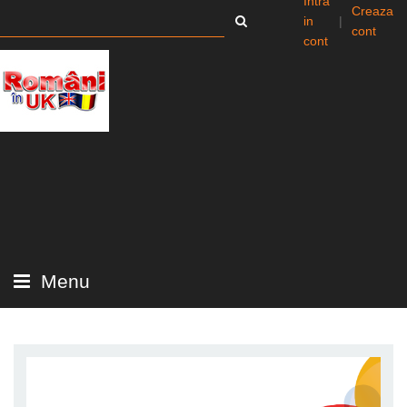
Intra
Creaza
in
|
cont
cont
Menu