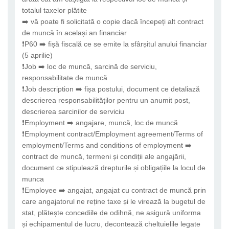
totalul taxelor plătite
➡️ vă poate fi solicitată o copie dacă începeți alt contract
de muncă în același an financiar
❗P60 ➡️ fișă fiscală ce se emite la sfârșitul anului financiar
(5 aprilie)
❗Job ➡️ loc de muncă, sarcină de serviciu,
responsabilitate de muncă
❗Job description ➡️ fișa postului, document ce detaliază
descrierea responsabilităților pentru un anumit post,
descrierea sarcinilor de serviciu
❗Employment ➡️ angajare, muncă, loc de muncă
❗Employment contract/Employment agreement/Terms of
employment/Terms and conditions of employment ➡️
contract de muncă, termeni și condiții ale angajării,
document ce stipulează drepturile și obligațiile la locul de
munca
❗Employee ➡️ angajat, angajat cu contract de muncă prin
care angajatorul ne reține taxe și le virează la bugetul de
stat, plătește concediile de odihnă, ne asigură uniforma
și echipamentul de lucru, decontează cheltuielile legate