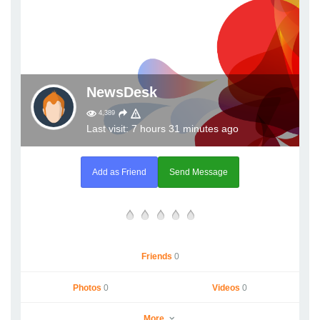
NewsDesk
4,389
Last visit: 7 hours 31 minutes ago
Add as Friend
Send Message
Friends
0
Photos
0
Videos
0
More