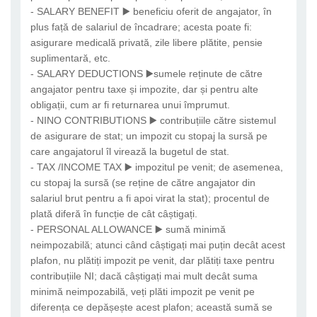
- SALARY BENEFIT ▶️ beneficiu oferit de angajator, în
plus față de salariul de încadrare; acesta poate fi:
asigurare medicală privată, zile libere plătite, pensie
suplimentară, etc.
- SALARY DEDUCTIONS ▶️sumele reținute de către
angajator pentru taxe și impozite, dar și pentru alte
obligații, cum ar fi returnarea unui împrumut.
- NINO CONTRIBUTIONS ▶️ contribuțiile către sistemul
de asigurare de stat; un impozit cu stopaj la sursă pe
care angajatorul îl virează la bugetul de stat.
- TAX /INCOME TAX ▶️ impozitul pe venit; de asemenea,
cu stopaj la sursă (se reține de către angajator din
salariul brut pentru a fi apoi virat la stat); procentul de
plată diferă în funcție de cât câștigați.
- PERSONAL ALLOWANCE ▶️ sumă minimă
neimpozabilă; atunci când câștigați mai puțin decât acest
plafon, nu plătiți impozit pe venit, dar plătiți taxe pentru
contribuțiile NI; dacă câștigați mai mult decât suma
minimă neimpozabilă, veți plăti impozit pe venit pe
diferența ce depășește acest plafon; această sumă se