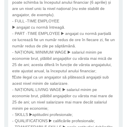
poate schimba la începutul anului financiar (6 aprilie) și
are un nivel unic la nivel național (nu este stabilit de
angajator, de exemplu).
- FULL -TIME EMPLOYEE
▶️ angajat cu normă întreagă.
- PART -TIME EMPLOYEE ▶️ angajat cu normă parțială
ce lucrează fie un număr redus de ore în fiecare zi, fie un
număr redus de zile pe săptămână.
- NAȚIONAL MINIMUM WAGE ▶️ salariul minim pe
economie brut, plătibil angajaților cu vârsta mai mică de
25 de ani; acesta diferă în funcție de vârsta angajatului,
este ajustat anual, la începutul anului financiar;
❗Este ilegal ca un angajator să plătească angajații sub
acest nivel minim de salarizare.
- NAȚIONAL LIVING WAGE ▶️ salariul minim pe
economie brut, plătibil angajaților cu vârsta mai mare de
25 de ani; un nivel salarizare mai mare decât salariul
minim pe economie;
- SKILLS ▶️aptitudini profesionale;
- QUALIFICATIONS ▶️ calificările profesionale;