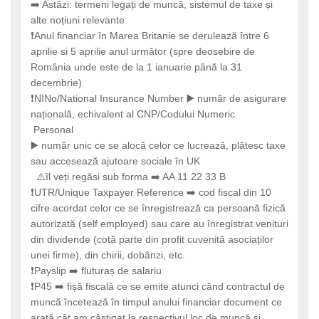
➡️ Astăzi: termeni legați de muncă, sistemul de taxe și
alte noțiuni relevante
❗Anul financiar în Marea Britanie se derulează între 6
aprilie si 5 aprilie anul următor (spre deosebire de
România unde este de la 1 ianuarie până la 31
decembrie)
❗NINo/National Insurance Number ▶️ număr de asigurare
națională, echivalent al CNP/Codului Numeric
Personal
▶️ număr unic ce se alocă celor ce lucrează, plătesc taxe
sau accesează ajutoare sociale în UK
⚠️îl veți regăsi sub forma ➡️ AA 11 22 33 B
❗UTR/Unique Taxpayer Reference ➡️ cod fiscal din 10
cifre acordat celor ce se înregistrează ca persoană fizică
autorizată (self employed) sau care au înregistrat venituri
din dividende (cotă parte din profit cuvenită asociaților
unei firme), din chirii, dobânzi, etc.
❗Payslip ➡️ fluturaș de salariu
❗P45 ➡️ fișă fiscală ce se emite atunci când contractul de
muncă încetează în timpul anului financiar document ce
arată cât am câștigat la respectivul loc de muncă și