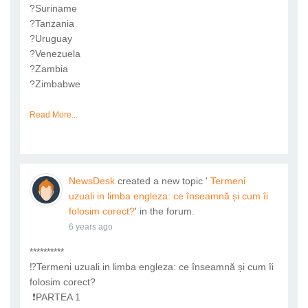
?Suriname
?Tanzania
?Uruguay
?Venezuela
?Zambia
?Zimbabwe
Read More...
NewsDesk
created a new topic '
Termeni
uzuali in limba engleza: ce înseamnă și cum îi
folosim corect?
' in the forum.
6 years ago
**********
⁉️Termeni uzuali in limba engleza: ce înseamnă și cum îi
folosim corect?
❗PARTEA 1