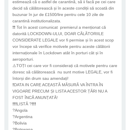
estimează că o astfel de carantină, să ii facă pe cei care
decid să călătorească și în aceste condiții să scoată din
buzunar în jur de £1500/lire pentru cele 10 zile de
carantină institutionalizata.
❗❗ Tot în acest comunicat premierul a menționat că
datorită LOCKDOWN-ULUI, DOAR CĂLĂTORIILE
CONSIDERATE LEGALE vor fi permise și în acest scop
vor începe să verifice motivele pentru aceste călătorii
internaționale în Lockdown atât în porturi cât și în
aeroporturi.
⚠️TOȚI cei care vor fi considerați că motivele pentru care
doresc să călătorească nu sunt motive LEGALE, vor fi
întorși din drum sau amendați!
❗DATA IN CARE ACEASTĂ MĂSURĂ VA ÎNTRA ÎN
VIGOARE PRECUM ȘI LISTA ACESTOR ȚĂRI NU A
FOST ÎNCĂ ANUNȚATĂ!
❗❗❗LISTĂ ?❗❗❗
?Angola
?Argentina
?Bolivia
?Botswana