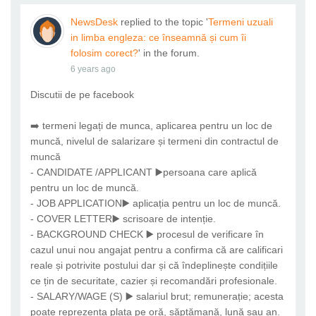
NewsDesk
replied to the topic '
Termeni uzuali
in limba engleza: ce înseamnă și cum îi
folosim corect?
' in the forum.
6 years ago
Discutii de pe facebook
➡️ termeni legați de munca, aplicarea pentru un loc de
muncă, nivelul de salarizare și termeni din contractul de
muncă
- CANDIDATE /APPLICANT ▶️persoana care aplică
pentru un loc de muncă.
- JOB APPLICATION▶️ aplicația pentru un loc de muncă.
- COVER LETTER▶️ scrisoare de intenție.
- BACKGROUND CHECK ▶️ procesul de verificare în
cazul unui nou angajat pentru a confirma că are calificari
reale și potrivite postului dar și că îndeplinește condițiile
ce țin de securitate, cazier și recomandări profesionale.
- SALARY/WAGE (S) ▶️ salariul brut; remunerație; acesta
poate reprezenta plata pe oră, săptămană, lună sau an.