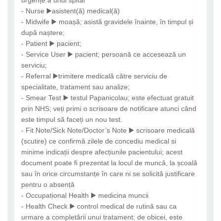
urgențe a unui spital
- Nurse ▶️asistent(ă) medical(ă)
- Midwife ▶️ moașă; asistă gravidele înainte, în timpul și
după naștere;
- Patient ▶️ pacient;
- Service User ▶️ pacient; persoană ce accesează un
serviciu;
- Referral ▶️trimitere medicală către serviciu de
specialitate, tratament sau analize;
- Smear Test ▶️ testul Papanicolau; este efectuat gratuit
prin NHS; veți primi o scrisoare de notificare atunci când
este timpul să faceți un nou test.
- Fit Note/Sick Note/Doctor’s Note ▶️ scrisoare medicală
(scutire) ce confirmă zilele de concediu medical si
minime indicații despre afecțiunile pacientului; acest
document poate fi prezentat la locul de muncă, la școală
sau în orice circumstanțe în care ni se solicită justificare
pentru o absență
- Occupational Health ▶️ medicina muncii
- Health Check ▶️ control medical de rutină sau ca
urmare a completării unui tratament; de obicei, este