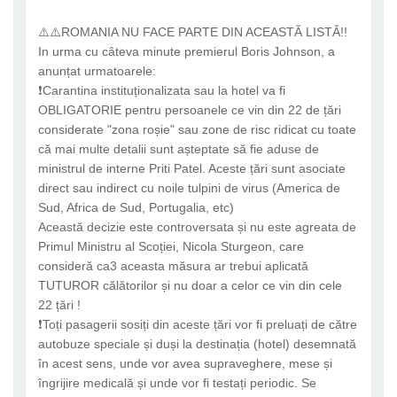
⚠️⚠️ROMANIA NU FACE PARTE DIN ACEASTĂ LISTĂ!!
In urma cu câteva minute premierul Boris Johnson, a
anunțat urmatoarele:
❗Carantina instituționalizata sau la hotel va fi
OBLIGATORIE pentru persoanele ce vin din 22 de țări
considerate "zona roșie" sau zone de risc ridicat cu toate
că mai multe detalii sunt așteptate să fie aduse de
ministrul de interne Priti Patel. Aceste țări sunt asociate
direct sau indirect cu noile tulpini de virus (America de
Sud, Africa de Sud, Portugalia, etc)
Această decizie este controversata și nu este agreata de
Primul Ministru al Scoției, Nicola Sturgeon, care
consideră ca3 aceasta măsura ar trebui aplicată
TUTUROR călătorilor și nu doar a celor ce vin din cele
22 țări !
❗Toți pasagerii sosiți din aceste țări vor fi preluați de către
autobuze speciale și duși la destinația (hotel) desemnată
în acest sens, unde vor avea supraveghere, mese și
îngrijire medicală și unde vor fi testați periodic. Se