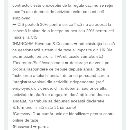
contractor; este o exceptie de la regulă căci nu se rețin
taxe în alte domenii de activitate celor ce sunt self-
employed;
➡️ CIS poate fi 30% pentru cei ce încă nu au aderat la
schemă înainte de a începe munca sau 20% pentru cei
înscriși la CIS.
❗HMRC/HM Revenue & Customs ➡️ administrația fiscală
ce gestionează sistemul de taxe și impozite din UK (de
ex: impozitul pe profit, TVA-ul, taxele vamale, etc)
❗Tax return/Self Assessment ➡️ declarație de venit pe
propria răspundere ce trebuie depusă anual, după
încheierea anului financiar, de orice persoană care a
înregistrat venituri din activități independente (self
employed), dividende, chirii, dobânzi, sau orice altă
activitate în afară de angajare; dacă ați lucrat doar ca
angajat, nu trebuie să depuneți această declarație;
⚠️Termenul limită este 31 ianuarie!
❗Gateway ID ➡️ număr unic de identificare pentru contul
online de taxe
❗Password ➡️ parola.