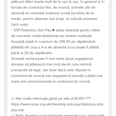
plăți pot diferi foarte mult de la caz la caz; în general și în
funcție de contractul dvs. de muncă, primele zile de
absență nu necesită motivare scrisă (scutire) de la
medic; pentru absențe mai lungi, se solicită motivare
(sick note).
- SSP/Statutory Sick Pay ▶️ plata salarială pentru zilele
de concediu medical/absențe pe motive medicale
Această plată în cuantum de £95,85 pe săptămână,
plătibilă din ziua a 4-a de absență și ce poate fi plătită
până la 28 de săptămâni.
Această sumă poate fi mai mare dacă angajatorul
dorește să plătească mai mult decât cota minimă
prevazută de lege, dar doar dacă este stipulat în
contractul de muncă sau angajatorul anunță o plată mai
mare prin amendamente la contractul de muncă.
⚠️ Mai multe informații găsiți pe site-ul ACAS:???
https://www.acas.org.uk/checking-sick-pay/statutory-sick-
pay-ssp
⚠️ Notă: Acestea sunt informații generale și nu reprezintă