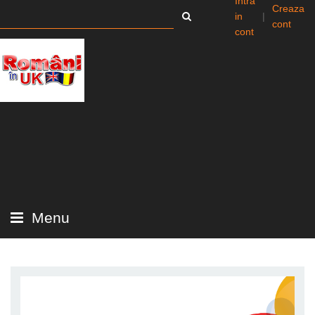
Intra
Creaza
in
|
cont
cont
Menu