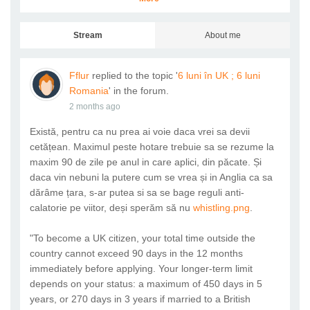
Stream
About me
Fflur
replied to the topic '
6 luni în UK ; 6 luni
Romania
' in the forum.
2 months ago
Există, pentru ca nu prea ai voie daca vrei sa devii
cetățean. Maximul peste hotare trebuie sa se rezume la
maxim 90 de zile pe anul in care aplici, din păcate. Și
daca vin nebuni la putere cum se vrea și in Anglia ca sa
dărâme țara, s-ar putea si sa se bage reguli anti-
calatorie pe viitor, deși sperăm să nu
whistling.png
​​​​​​.
"To become a UK citizen, your total time outside the
country cannot exceed 90 days in the 12 months
immediately before applying. Your longer-term limit
depends on your status: a maximum of 450 days in 5
years, or 270 days in 3 years if married to a British