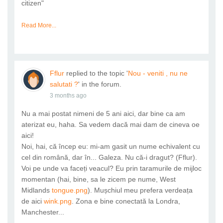
citizen"
Read More...
Fflur
replied to the topic '
Nou - veniti , nu ne
salutati ?
' in the forum.
3 months ago
Nu a mai postat nimeni de 5 ani aici, dar bine ca am
aterizat eu, haha. Sa vedem dacă mai dam de cineva oe
aici!
Noi, hai, că încep eu: mi-am gasit un nume echivalent cu
cel din română, dar în... Galeza. Nu că-i dragut? (Fflur).
Voi pe unde va faceți veacul? Eu prin taramurile de mijloc
momentan (hai, bine, sa le zicem pe nume, West
Midlands
tongue.png
). Mușchiul meu prefera verdeața
de aici
wink.png
. Zona e bine conectată la Londra,
Manchester...