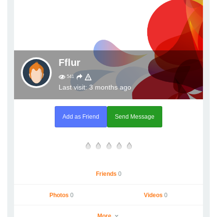
Fflur
541
Last visit: 3 months ago
Add as Friend
Send Message
Friends
0
Photos
0
Videos
0
More