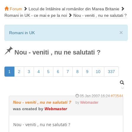
Forum
Locul de întâlnire al românilor din Marea Britanie
Romani in UK - ce mai e pe la noi
Nou - veniti , nu ne salutati ?
×
Romani in UK
Nou - veniti , nu ne salutati ?
1
2
3
4
5
6
7
8
9
10
337
05 Jan 2007 16:24
#73544
Nou - veniti , nu ne salutati ?
by
Webmaster
was created by
Webmaster
Nou - veniti , nu ne salutati ?