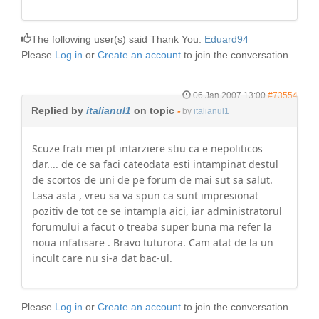
The following user(s) said Thank You:
Eduard94
Please
Log in
or
Create an account
to join the conversation.
06 Jan 2007 13:00
#73554
Replied by
italianul1
on topic
-
by
italianul1
Scuze frati mei pt intarziere stiu ca e nepoliticos
dar.... de ce sa faci cateodata esti intampinat destul
de scortos de uni de pe forum de mai sut sa salut.
Lasa asta , vreu sa va spun ca sunt impresionat
pozitiv de tot ce se intampla aici, iar administratorul
forumului a facut o treaba super buna ma refer la
noua infatisare . Bravo tuturora. Cam atat de la un
incult care nu si-a dat bac-ul.
Please
Log in
or
Create an account
to join the conversation.