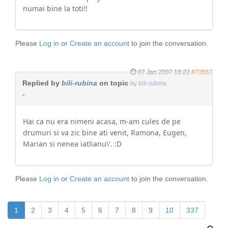
numai bine la toti!!
Please
Log in
or
Create an account
to join the conversation.
07 Jan 2007 18:22
#73567
Replied by
bili-rubina
on topic
by
bili-rubina
-
Hai ca nu era nimeni acasa, m-am cules de pe
drumuri si va zic bine ati venit, Ramona, Eugen,
Marian si nenea iatlianu\'. :D
Please
Log in
or
Create an account
to join the conversation.
1
2
3
4
5
6
7
8
9
10
337