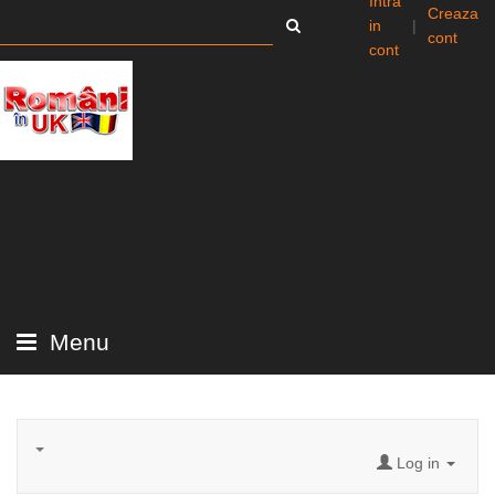
Intra
Creaza
in
|
cont
cont
Menu
Log in