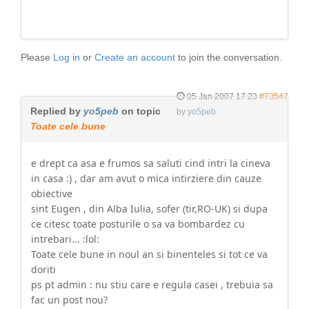
Please
Log in
or
Create an account
to join the conversation.
05 Jan 2007 17:23
#73547
Replied by
yo5peb
on topic
by
yo5peb
Toate cele bune
e drept ca asa e frumos sa saluti cind intri la cineva
in casa :) , dar am avut o mica intirziere din cauze
obiective
sint Eugen , din Alba Iulia, sofer (tir,RO-UK) si dupa
ce citesc toate posturile o sa va bombardez cu
intrebari... :lol:
Toate cele bune in noul an si binenteles si tot ce va
doriti
ps pt admin : nu stiu care e regula casei , trebuia sa
fac un post nou?