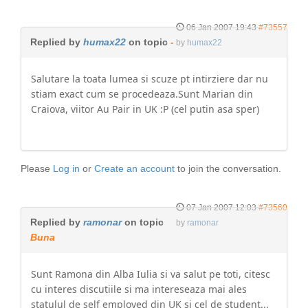
06 Jan 2007 19:43
#73557
Replied by
humax22
on topic
-
by
humax22
Salutare la toata lumea si scuze pt intirziere dar nu
stiam exact cum se procedeaza.Sunt Marian din
Craiova, viitor Au Pair in UK :P (cel putin asa sper)
Please
Log in
or
Create an account
to join the conversation.
07 Jan 2007 12:03
#73560
Replied by
ramonar
on topic
by
ramonar
Buna
Sunt Ramona din Alba Iulia si va salut pe toti, citesc
cu interes discutiile si ma intereseaza mai ales
statulul de self employed din UK si cel de student...