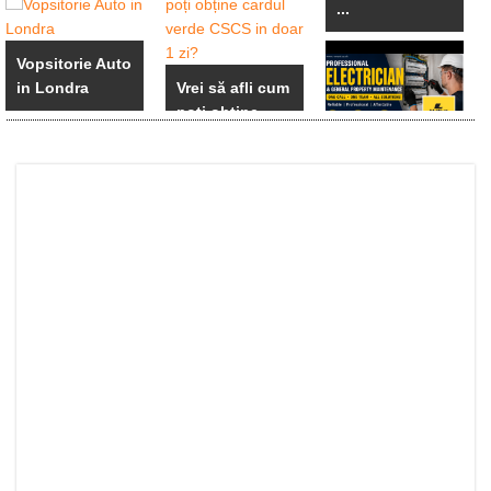
...
Vopsitorie Auto
in Londra
Vrei să afli cum
poți obține ...
Electrician
calificat si ...