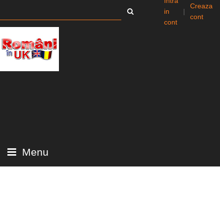
Intra
Creaza
in
|
cont
cont
Menu