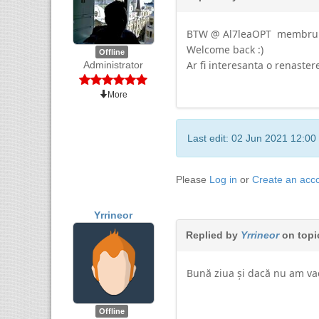
BTW @ Al7leaOPT membru din
Welcome back :)
Offline
Ar fi interesanta o renaster
Administrator
More
Last edit: 02 Jun 2021 12:00
Please
Log in
or
Create an acc
Yrrineor
Replied by
Yrrineor
on top
Bună ziua și dacă nu am vac
Offline