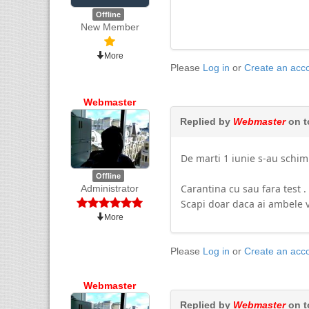
Offline
New Member
More
Please
Log in
or
Create an acc
Webmaster
Replied by
Webmaster
on t
De marti 1 iunie s-au schimb
Offline
Carantina cu sau fara test .
Administrator
Scapi doar daca ai ambele v
More
Please
Log in
or
Create an acc
Webmaster
Replied by
Webmaster
on t