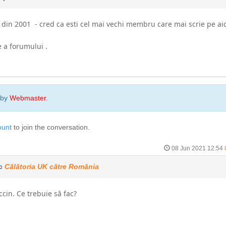
 2001 - cred ca esti cel mai vechi membru care mai scrie pe aici
e a forumului .
 by
Webmaster
.
ount
to join the conversation.
08 Jun 2021 12:54
ic
Călătoria UK către România
cin. Ce trebuie să fac?