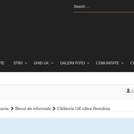
TE
STIRI
GHID UK
GALERII FOTO
COMUNITATE
C
L
tanie
Biroul de informatii
Călătoria UK către România