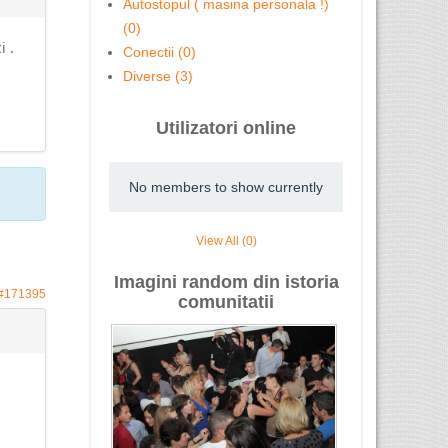
Autostopul ( masina personala !)
(0)
 .
Conectii (0)
Diverse (3)
Utilizatori online
No members to show currently
View All (0)
Imagini random din istoria
#171395
comunitatii