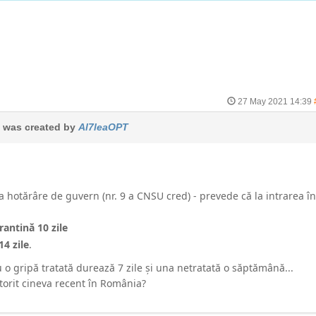
27 May 2021 14:39
was created by
Al7leaOPT
a hotărâre de guvern (nr. 9 a CNSU cred) - prevede că la intrarea în
rantină 10 zile
14 zile
.
u o gripă tratată durează 7 zile și una netratată o săptămână...
ătorit cineva recent în România?