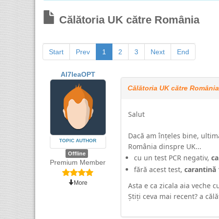
Călătoria UK către România
Start
Prev
1
2
3
Next
End
Al7leaOPT
Călătoria UK către România
Salut
Dacă am înțeles bine, ultim
TOPIC AUTHOR
România dinspre UK...
Offline
cu un test PCR negativ,
ca
Premium Member
fără acest test,
carantină 
More
Asta e ca zicala aia veche c
Știți ceva mai recent? a căl