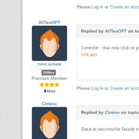
Please
Log in
or
Create an acc
Al7leaOPT
Replied by
Al7leaOPT
on t
Corecție - mai nou cică se 
link aici
TOPIC AUTHOR
Offline
Premium Member
Please
Log in
or
Create an acc
More
Cimino
Replied by
Cimino
on topi
Daca ai vaccinurile facute n