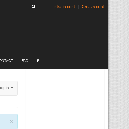
Intra in cont
|
Creaza cont
ONTACT
FAQ
.
og in
×