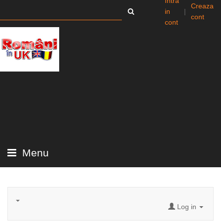
Intra
Creaza
in
|
cont
cont
Menu
Log in