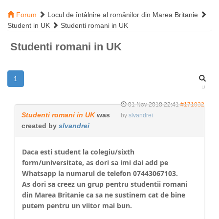
Forum
Locul de întâlnire al românilor din Marea Britanie
Student in UK
Studenti romani in UK
Studenti romani in UK
1
01 Nov 2018 22:41
#171032
Studenti romani in UK
was
by
slvandrei
created by
slvandrei
Daca esti student la colegiu/sixth
form/universitate, as dori sa imi dai add pe
Whatsapp la numarul de telefon 07443067103.
As dori sa creez un grup pentru studentii romani
din Marea Britanie ca sa ne sustinem cat de bine
putem pentru un viitor mai bun.