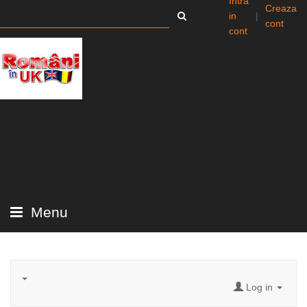
Intra
Creaza
in
|
cont
cont
Menu
Log in