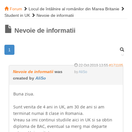
Forum
Locul de întâlnire al românilor din Marea Britanie
Student in UK
Nevoie de informatii
Nevoie de informatii
1
22 Oct 2019 13:55
#171185
Nevoie de informatii
was
by
AliSo
created by
AliSo
Buna ziua.
Sunt venita de 4 ani in UK, am 30 de ani si am
terminat numai 8 clase in Romania.
Vreau sa imi continui studiile aici in UK si sa obtin
diploma de BAC, eventual sa merg mai departe