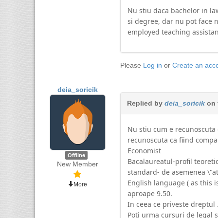
Nu stiu daca bachelor in la
si degree, dar nu pot face ni
employed teaching assistants
Please
Log in
or
Create an acc
deia_soricik
Replied by
deia_soricik
on 
Nu stiu cum e recunoscuta 
recunoscuta ca fiind compar
Economist
Offline
Bacalaureatul-profil teoret
New Member
standard- de asemenea \"at
English language ( as this 
More
aproape 9.50.
In ceea ce priveste dreptul .
Poti urma cursuri de legal s