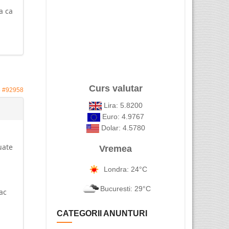
a ca
Curs valutar
8
#92958
Lira: 5.8200
Euro: 4.9767
Dolar: 4.5780
uate
Vremea
Londra: 24°C
Bucuresti: 29°C
ac
CATEGORII ANUNTURI