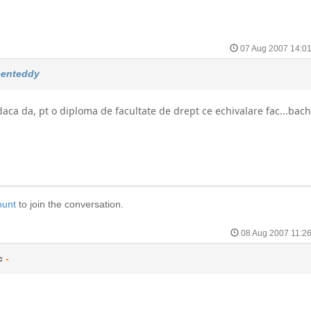
07 Aug 2007 14:0
eenteddy
i daca da, pt o diploma de facultate de drept ce echivalare fac...bac
ount
to join the conversation.
08 Aug 2007 11:2
c
-