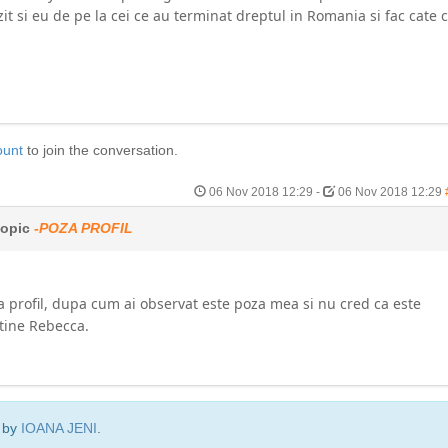
t si eu de pe la cei ce au terminat dreptul in Romania si fac cate 
ount
to join the conversation.
06 Nov 2018 12:29
-
06 Nov 2018 12:29
topic
-POZA PROFIL
a profil, dupa cum ai observat este poza mea si nu cred ca este
tine Rebecca.
9 by
IOANA JENI
.