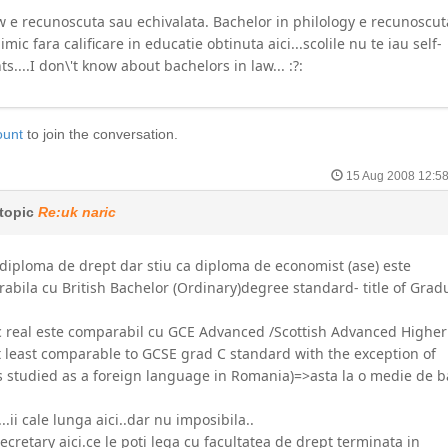
w e recunoscuta sau echivalata. Bachelor in philology e recunoscut
mic fara calificare in educatie obtinuta aici...scolile nu te iau self-
....I don\'t know about bachelors in law... :?:
ount
to join the conversation.
15 Aug 2008 12:5
topic
Re:uk naric
diploma de drept dar stiu ca diploma de economist (ase) este
abila cu British Bachelor (Ordinary)degree standard- title of Grad
ic real este comparabil cu GCE Advanced /Scottish Advanced Higher
 least comparable to GCSE grad C standard with the exception of
is studied as a foreign language in Romania)=>asta la o medie de b
..ii cale lunga aici..dar nu imposibila..
ecretary aici.ce le poti lega cu facultatea de drept terminata in