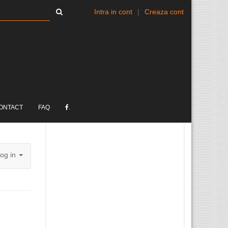
Intra in cont
|
Creaza cont
ONTACT
FAQ
.
og in