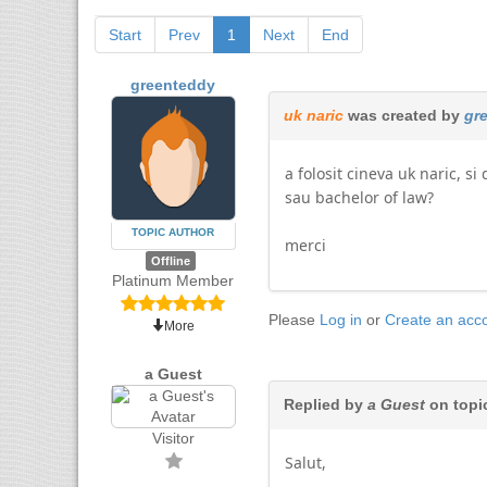
Start
Prev
1
Next
End
greenteddy
uk naric
was created by
gr
a folosit cineva uk naric, s
sau bachelor of law?
TOPIC AUTHOR
merci
Offline
Platinum Member
Please
Log in
or
Create an acc
More
a Guest
Replied by
a Guest
on topi
Visitor
Salut,