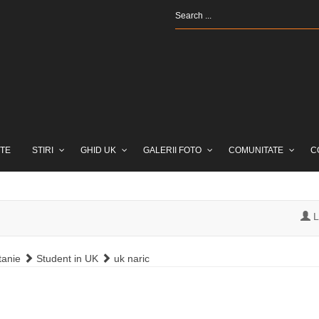
TE
STIRI
GHID UK
GALERII FOTO
COMUNITATE
C
L
tanie
Student in UK
uk naric