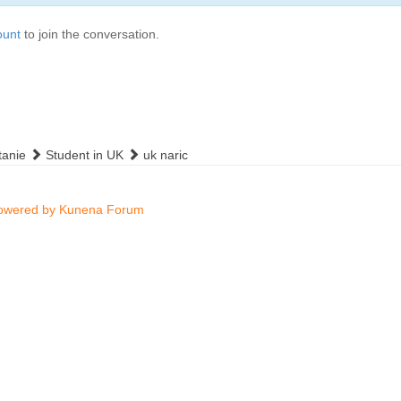
ount
to join the conversation.
tanie
Student in UK
uk naric
owered by
Kunena Forum