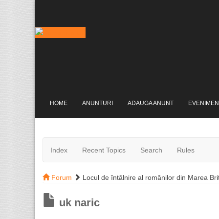
HOME
ANUNTURI
ADAUGA ANUNT
EVENIMEN
Index
Recent Topics
Search
Rules
Forum
Locul de întâlnire al românilor din Marea Bri
uk naric