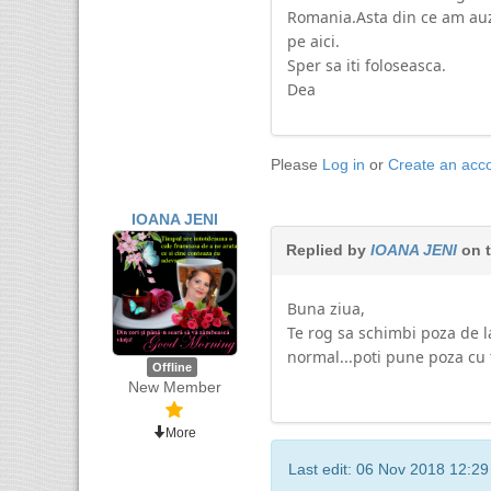
Romania.Asta din ce am auzi
pe aici.
Sper sa iti foloseasca.
Dea
Please
Log in
or
Create an acc
IOANA JENI
Replied by
IOANA JENI
on 
Buna ziua,
Te rog sa schimbi poza de l
normal...poti pune poza cu 
Offline
New Member
More
Last edit: 06 Nov 2018 12:2