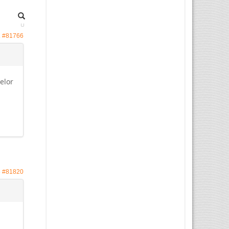
1
#81766
helor
6
#81820