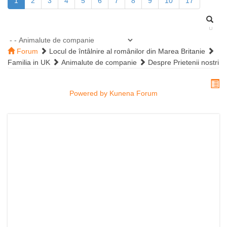
1
2
3
4
5
6
7
8
9
10
17
Forum
Locul de întâlnire al românilor din Marea Britanie
Familia in UK
Animalute de companie
Despre Prietenii nostri
Powered by
Kunena Forum