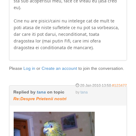
sta sub acoperisul meu, face ce vreau eu (asa cred
eu).
Cine nu are pisici/caini nu intelege cat de mult te
poti atasa de niste sufletele ce nu pot sa vorbeasca,
dar care iti pot darui, neconditionat, toata
dragostea lor (mai putin Fifi, care imi ofera
dragostea ei conditionata de mancare).
Please
Log in
or
Create an account
to join the conversation.
28 Jan 2010 13:58
#123477
Replied by
tana
on topic
by
tana
Re:Despre Prietenii nostri