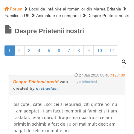
Forum
Locul de întâlnire al românilor din Marea Britanie
Familia in UK
Animalute de companie
Despre Prietenii nostri
Despre Prietenii nostri
1
2
3
4
5
6
7
8
9
10
17
27 Jan 2010 08:40
#123409
Despre Prietenii nostri
was
by
michaelasi
created by
michaelasi
pisicute , catei , soricei si iepurasi, citi dintre noi nu
i-am adoptat , i-am facut membrii ai familiei si i-am
rasfatat. le-am daruit dragostea noastra si ce am
primit in schimb a fost de 10 ori mai mult decit am
bagat de cele mai multe ori.