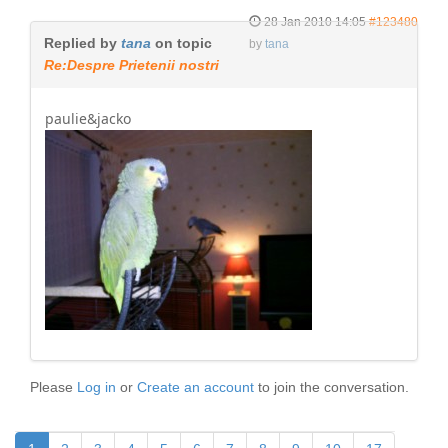
28 Jan 2010 14:05
#123480
Replied by
tana
on topic
by
tana
Re:Despre Prietenii nostri
paulie&jacko
Please
Log in
or
Create an account
to join the conversation.