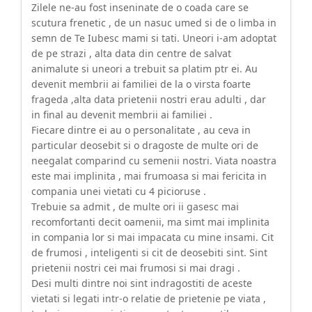
Zilele ne-au fost inseninate de o coada care se
scutura frenetic , de un nasuc umed si de o limba in
semn de Te Iubesc mami si tati. Uneori i-am adoptat
de pe strazi , alta data din centre de salvat
animalute si uneori a trebuit sa platim ptr ei. Au
devenit membrii ai familiei de la o virsta foarte
frageda ,alta data prietenii nostri erau adulti , dar
in final au devenit membrii ai familiei .
Fiecare dintre ei au o personalitate , au ceva in
particular deosebit si o dragoste de multe ori de
neegalat comparind cu semenii nostri. Viata noastra
este mai implinita , mai frumoasa si mai fericita in
compania unei vietati cu 4 picioruse .
Trebuie sa admit , de multe ori ii gasesc mai
recomfortanti decit oamenii, ma simt mai implinita
in compania lor si mai impacata cu mine insami. Cit
de frumosi , inteligenti si cit de deosebiti sint. Sint
prietenii nostri cei mai frumosi si mai dragi .
Desi multi dintre noi sint indragostiti de aceste
vietati si legati intr-o relatie de prietenie pe viata ,