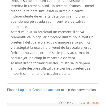
trebuie sa ne amintim ca nu toate povestile se
termina in termeni buni , in termeni frumosi. Uneori
dispar , alta data sint lasati in urma din cauze
independente de ei , alta data pur si simplu sint
abandonati pe strada sau in centrele de salvat
animalute.
Astazi va invit sa refelctati un moment si sa va
reamintiti ca in copilarie fiecare dintre noi a avut un
prieten fidel , care v-a adus o mingie sa va joci , ori
v-a asteptat la usa cind ai venit de la scoala si erau
fericit sa va vada , ori pur si simplu v-au urmat in
padure ,ori pe cimp in vacantele de vara .
Te invit draga forumistiule/forumisto sa iti depani
amintirile despre sufletul care ti-a fost prieten , sa
imparti un moment fericit din viata ta .
Please
Log in
or
Create an account
to join the conversation.
27 Jan 2010 12:41
#123416