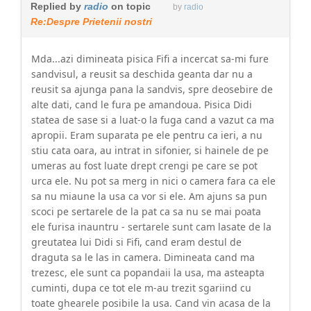
Replied by
radio
on topic
by
radio
Re:Despre Prietenii nostri
Mda...azi dimineata pisica Fifi a incercat sa-mi fure
sandvisul, a reusit sa deschida geanta dar nu a
reusit sa ajunga pana la sandvis, spre deosebire de
alte dati, cand le fura pe amandoua. Pisica Didi
statea de sase si a luat-o la fuga cand a vazut ca ma
apropii. Eram suparata pe ele pentru ca ieri, a nu
stiu cata oara, au intrat in sifonier, si hainele de pe
umeras au fost luate drept crengi pe care se pot
urca ele. Nu pot sa merg in nici o camera fara ca ele
sa nu miaune la usa ca vor si ele. Am ajuns sa pun
scoci pe sertarele de la pat ca sa nu se mai poata
ele furisa inauntru - sertarele sunt cam lasate de la
greutatea lui Didi si Fifi, cand eram destul de
draguta sa le las in camera. Dimineata cand ma
trezesc, ele sunt ca popandaii la usa, ma asteapta
cuminti, dupa ce tot ele m-au trezit sgariind cu
toate ghearele posibile la usa. Cand vin acasa de la