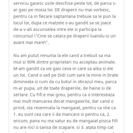
serviciu gasesc usile deschise peste tot, de parca s-
ar gasi pe mosia lor. DE draperii nu mai vorbesc,
pentru ca in fiecare saptamana trebuie sa le pun la
locul lor, dupa ce matzele s-au gandit sa se joace
de-a v-ati ascunselea intre ele si participa la
concursul \"Cine se catara pe draperii luandu-si un
avant mai mare\".
Nu am putut renunta la ele cand a trebuit sa ma
mut si 90% dintre proprietari nu acceptau animale.
M-am gandit ca voi gasi ceva in care sa aiba si ele
un loc. Cand o vad pe Didi cum sare la mine in brate
dimineata si cum da cu botul in obrazul meu, parca
m-ar pupa, uit de toate draperiile, de haine si de
sertare. Cu Fifi e mai greu, pentru ca o intereseaza
mai mult mancarea decat mangaierile, dar cand o
prind, sta resemnata la mangaiat, pentru ca stie ca
1. eu sunt cea care ii da mancare si pentru ca, 2.
oricum, pana nu ma satur eu de mangaiat pisica Fifi
nu are nici o sansa de scapare. si 3. atata timp cat