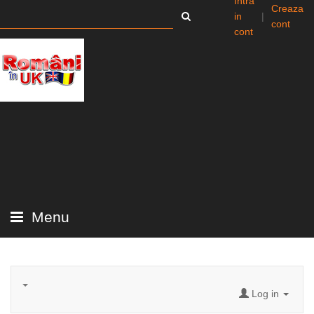
Intra
Creaza
in
|
cont
cont
Menu
Log in