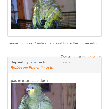
Please
Log in
or
Create an account
to join the conversation.
28 Jan 2010 14:01
#123478
Replied by
tana
on topic
by
tana
Re:Despre Prietenii nostri
paulie inainte de dush