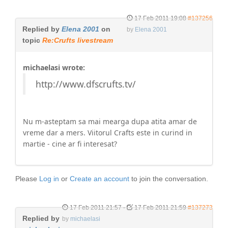
17 Feb 2011 19:08
#137256
Replied by
Elena 2001
on
by
Elena 2001
topic
Re:Crufts livestream
michaelasi wrote:
http://www.dfscrufts.tv/
Nu m-asteptam sa mai mearga dupa atita amar de
vreme dar a mers. Viitorul Crafts este in curind in
martie - cine ar fi interesat?
Please
Log in
or
Create an account
to join the conversation.
17 Feb 2011 21:57
-
17 Feb 2011 21:59
#137273
Replied by
by
michaelasi