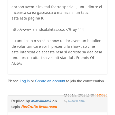
apropo avem 2 invitati foarte speciali , unul dintre ei
incearca sa isi gaseasca o mamica si un tatic
asta este pagina lui
http://www.friendsofakitas.co.uk/?troy,444
eu anul asta o sa skip show-ul dar avem un batalion
de voluntari care vor fi prezenti la show , so cine
este interesat de aceasta rasa si doreste sa dea casa
unui urs nu uitati sa vizitati standul . Friends Of
AkitAs
Please
Log in
or
Create an account
to join the conversation.
15 Mar 2012 11:38
#145696
Replied by
avawilliam4
on
by
avawilliam4
topic
Re:Crufts livestream