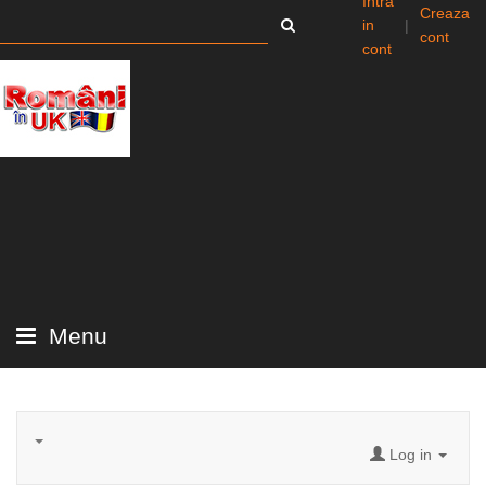
Intra
Creaza
in
|
cont
cont
Menu
Log in