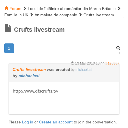
Forum
Locul de întâlnire al românilor din Marea Britanie
Familia in UK
Animalute de companie
Crufts livestream
Crufts livestream
1
13 Mar 2010 10:44
#125387
Crufts livestream
was created
by
michaelasi
by
michaelasi
http://www.dfscrufts.tv/
Please
Log in
or
Create an account
to join the conversation.