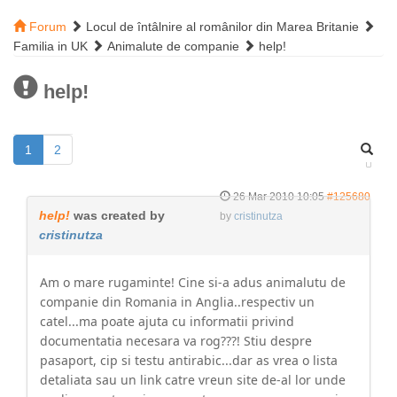
Forum
Locul de întâlnire al românilor din Marea Britanie
Familia in UK
Animalute de companie
help!
help!
1
2
26 Mar 2010 10:05
#125680
help!
was created by
by
cristinutza
cristinutza
Am o mare rugaminte! Cine si-a adus animalutu de
companie din Romania in Anglia..respectiv un
catel...ma poate ajuta cu informatii privind
documentatia necesara va rog???! Stiu despre
pasaport, cip si testu antirabic...dar as vrea o lista
detaliata sau un link catre vreun site de-al lor unde