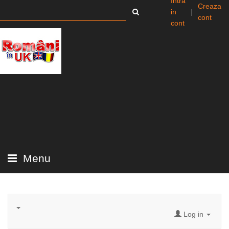
Intra
Creaza
in
|
cont
cont
Menu
Log in