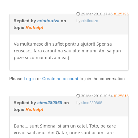
29 Mar 2010 17:46
#125795
Replied by
cristinutza
on
by
cristinutza
topic
Re:help!
Va multumesc din suflet pentru ajutor!! Sper sa
reusesc...fara carantina sau alte minuni. Am sa pun
poze si cu maimutza mea:)
Please
Log in
or
Create an account
to join the conversation.
30 Mar 2010 10:54
#125816
Replied by
simo280868
on
by
simo280868
topic
Re:help!
Buna....sunt Simona, si am un catel, Toto, pe care
vreau sa il aduc din Qatar, unde sunt acum...are