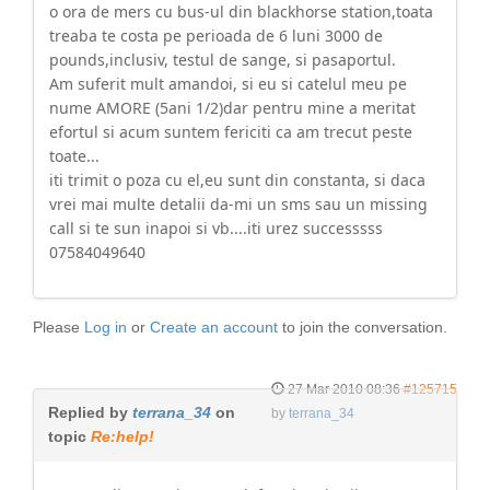
o ora de mers cu bus-ul din blackhorse station,toata
treaba te costa pe perioada de 6 luni 3000 de
pounds,inclusiv, testul de sange, si pasaportul.
Am suferit mult amandoi, si eu si catelul meu pe
nume AMORE (5ani 1/2)dar pentru mine a meritat
efortul si acum suntem fericiti ca am trecut peste
toate...
iti trimit o poza cu el,eu sunt din constanta, si daca
vrei mai multe detalii da-mi un sms sau un missing
call si te sun inapoi si vb....iti urez successsss
07584049640
Please
Log in
or
Create an account
to join the conversation.
27 Mar 2010 08:36
#125715
Replied by
terrana_34
on
by
terrana_34
topic
Re:help!