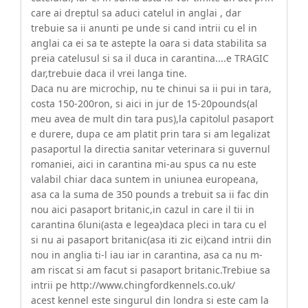
care ai dreptul sa aduci catelul in anglai , dar
trebuie sa ii anunti pe unde si cand intrii cu el in
anglai ca ei sa te astepte la oara si data stabilita sa
preia catelusul si sa il duca in carantina....e TRAGIC
dar,trebuie daca il vrei langa tine.
Daca nu are microchip, nu te chinui sa ii pui in tara,
costa 150-200ron, si aici in jur de 15-20pounds(al
meu avea de mult din tara pus),la capitolul pasaport
e durere, dupa ce am platit prin tara si am legalizat
pasaportul la directia sanitar veterinara si guvernul
romaniei, aici in carantina mi-au spus ca nu este
valabil chiar daca suntem in uniunea europeana,
asa ca la suma de 350 pounds a trebuit sa ii fac din
nou aici pasaport britanic,in cazul in care il tii in
carantina 6luni(asta e legea)daca pleci in tara cu el
si nu ai pasaport britanic(asa iti zic ei)cand intrii din
nou in anglia ti-l iau iar in carantina, asa ca nu m-
am riscat si am facut si pasaport britanic.Trebiue sa
intrii pe http://www.chingfordkennels.co.uk/
acest kennel este singurul din londra si este cam la