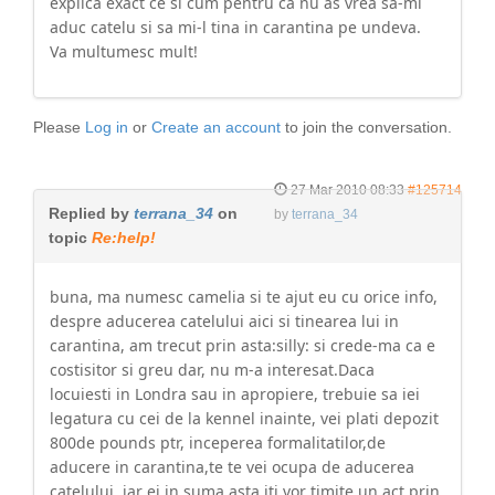
explica exact ce si cum pentru ca nu as vrea sa-mi
aduc catelu si sa mi-l tina in carantina pe undeva.
Va multumesc mult!
Please
Log in
or
Create an account
to join the conversation.
27 Mar 2010 08:33
#125714
Replied by
terrana_34
on
by
terrana_34
topic
Re:help!
buna, ma numesc camelia si te ajut eu cu orice info,
despre aducerea catelului aici si tinearea lui in
carantina, am trecut prin asta:silly: si crede-ma ca e
costisitor si greu dar, nu m-a interesat.Daca
locuiesti in Londra sau in apropiere, trebuie sa iei
legatura cu cei de la kennel inainte, vei plati depozit
800de pounds ptr, inceperea formalitatilor,de
aducere in carantina,te te vei ocupa de aducerea
catelului, iar ei in suma asta iti vor timite un act prin