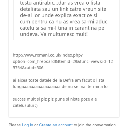
testu antirabic...dar as vrea o lista
detaliata sau un link catre vreun site
de-al lor unde explica exact ce si
cum pentru ca nu as vrea sa-mi aduc
catelu si sa mi-l tina in carantina pe
undeva. Va multumesc mult!
http://www.romani.co.uk/index.php?
option=com_fireboard&Itemid=29&func=view&id=12
5764&catid=506
ai aicea toate datele de la Defra am facut o lista
lungaaaaaaaaaaaaaaaaa de nu se mai termina lol
succes mult si plz plz pune si niste poze ale
catelusului :)
Please
Log in
or
Create an account
to join the conversation.