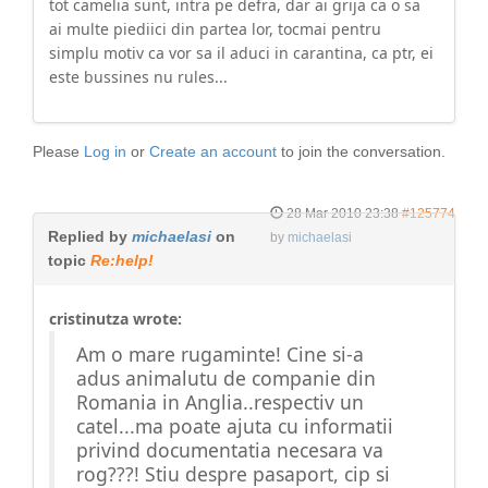
tot camelia sunt, intra pe defra, dar ai grija ca o sa
ai multe piediici din partea lor, tocmai pentru
simplu motiv ca vor sa il aduci in carantina, ca ptr, ei
este bussines nu rules...
Please
Log in
or
Create an account
to join the conversation.
28 Mar 2010 23:38
#125774
Replied by
michaelasi
on
by
michaelasi
topic
Re:help!
cristinutza wrote:
Am o mare rugaminte! Cine si-a
adus animalutu de companie din
Romania in Anglia..respectiv un
catel...ma poate ajuta cu informatii
privind documentatia necesara va
rog???! Stiu despre pasaport, cip si