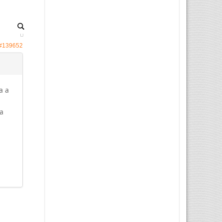
#139652
a a
ta