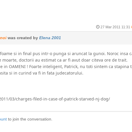
27 Mar 2011 11:31
unoi
was created by
Elena 2001
foame si in final pus intr-o punga si aruncat la gunoi. Noroc insa c
e moarte, doctorii au estimat ca ar fi avut doar citeva ore de trait.
e in OAMENI ! Foarte inteligent, Patrick, nu toti sintem ca stapina 
sita si in curind va fi in fata judecatorului.
2011/03/charges-filed-in-case-of-patrick-starved-nj-dog/
ount
to join the conversation.