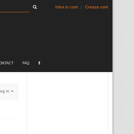
Intra in cont
|
Creaza cont
ONTACT
FAQ
.
og in