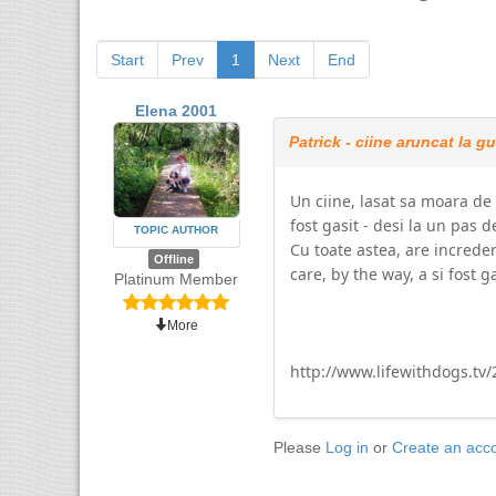
Start
Prev
1
Next
End
Elena 2001
Patrick - ciine aruncat la g
Un ciine, lasat sa moara de 
fost gasit - desi la un pas d
TOPIC AUTHOR
Cu toate astea, are increder
Offline
care, by the way, a si fost ga
Platinum Member
More
http://www.lifewithdogs.tv/
Please
Log in
or
Create an acc