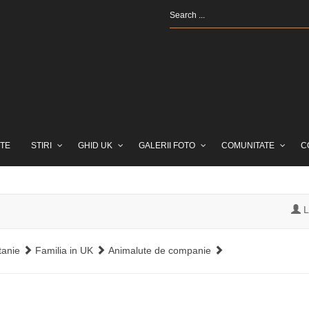
TE
STIRI
GHID UK
GALERII FOTO
COMUNITATE
C
L
tanie
Familia in UK
Animalute de companie