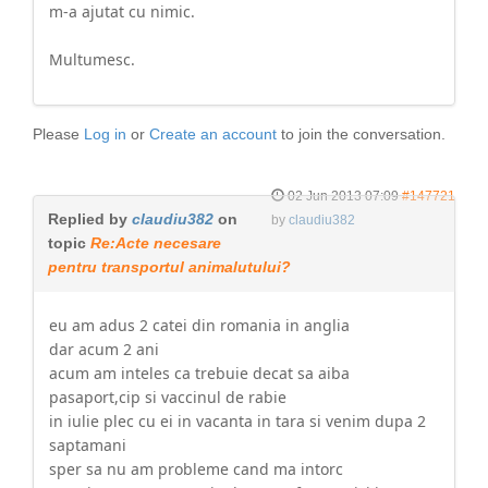
m-a ajutat cu nimic.
Multumesc.
Please
Log in
or
Create an account
to join the conversation.
02 Jun 2013 07:09
#147721
Replied by
claudiu382
on
by
claudiu382
topic
Re:Acte necesare
pentru transportul animalutului?
eu am adus 2 catei din romania in anglia
dar acum 2 ani
acum am inteles ca trebuie decat sa aiba
pasaport,cip si vaccinul de rabie
in iulie plec cu ei in vacanta in tara si venim dupa 2
saptamani
sper sa nu am probleme cand ma intorc