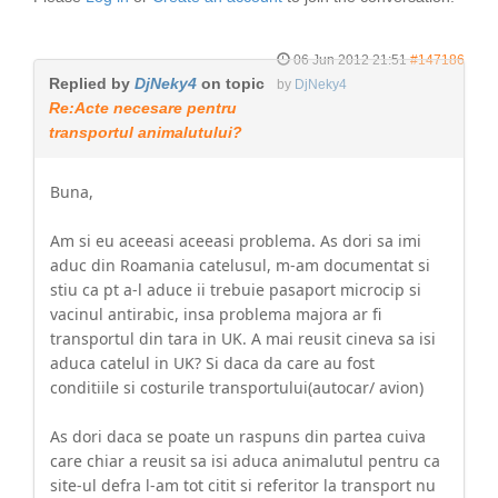
06 Jun 2012 21:51
#147186
Replied by
DjNeky4
on topic
by
DjNeky4
Re:Acte necesare pentru
transportul animalutului?
Buna,
Am si eu aceeasi aceeasi problema. As dori sa imi
aduc din Roamania catelusul, m-am documentat si
stiu ca pt a-l aduce ii trebuie pasaport microcip si
vacinul antirabic, insa problema majora ar fi
transportul din tara in UK. A mai reusit cineva sa isi
aduca catelul in UK? Si daca da care au fost
conditiile si costurile transportului(autocar/ avion)
As dori daca se poate un raspuns din partea cuiva
care chiar a reusit sa isi aduca animalutul pentru ca
site-ul defra l-am tot citit si referitor la transport nu