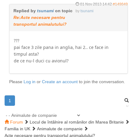
01 Nov 2013 14:42
#149849
Replied by
tsunami
on topic
by
tsunami
Re:Acte necesare pentru
transportul animalutului?
???
pai face 3 zile pana in anglia, hai 2.. ce face in
timpul asta?
de ce nu-l duci cu avionul?
Please
Log in
or
Create an account
to join the conversation.
1
Forum
Locul de întâlnire al românilor din Marea Britanie
Familia in UK
Animalute de companie
Acte necesare pentru transportul animalutului?