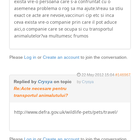
exista vre-o persoana care s-a confruntat cu o
asemenea problema o rog sa ma ajute.Vreau sa stiu
exact ce acte are nevoie,vaccinuri cip etc si inca
ceva exista vre-o companie prin care il pot aduce
aici,o companie care se ocupa si cu transportul
animalutelor?va multumesc frumos
Please
Log in
or
Create an account
to join the conversation.
22 May 2012 15:04
#146967
Replied by
Crysya
on topic
by
Crysya
Re:Acte necesare pentru
transportul animalutului?
http://www.defra.gov.uk/wildlife-pets/pets/travel/
Please
Log in
or
Create an account
to join the conversation.