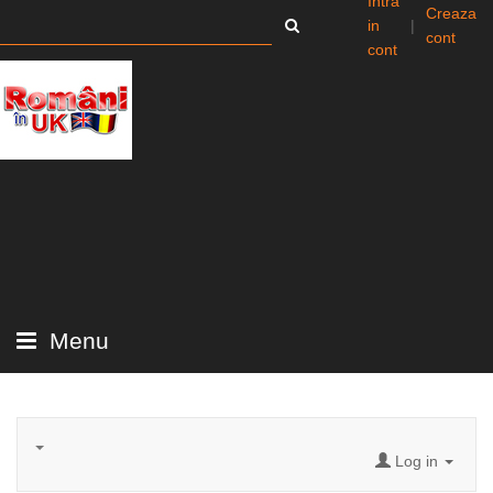
Intra
Creaza
in
|
cont
cont
Menu
Log in