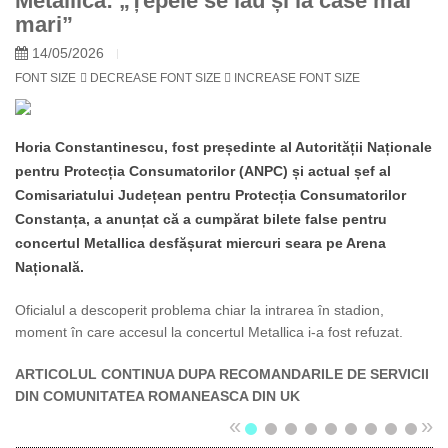
Metallica: „Țepele se iau și la case mai
mari”
14/05/2026
FONT SIZE
DECREASE FONT SIZE
INCREASE FONT SIZE
Horia Constantinescu, fost președinte al Autorității Naționale
pentru Protecția Consumatorilor (ANPC) și actual șef al
Comisariatului Județean pentru Protecția Consumatorilor
Constanța, a anunțat că a cumpărat bilete false pentru
concertul Metallica desfășurat miercuri seara pe Arena
Națională.
Oficialul a descoperit problema chiar la intrarea în stadion,
moment în care accesul la concertul Metallica i-a fost refuzat.
ARTICOLUL CONTINUA DUPA RECOMANDARILE DE SERVICII
DIN COMUNITATEA ROMANEASCA DIN UK
«
»