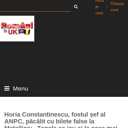
Intra
Creaza
in
|
cont
cont
Menu
Horia Constantinescu, fostul șef al
ANPC, păcălit cu bilete false la