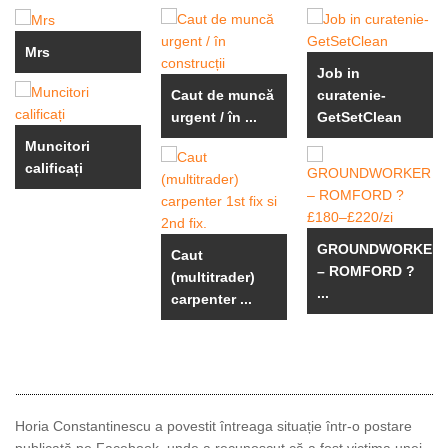
Mrs
Job in
Caut de muncă
curatenie-
urgent / în ...
GetSetClean
Muncitori
calificați
GROUNDWORKER
Caut
– ROMFORD ?
(multitrader)
...
carpenter ...
Horia Constantinescu a povestit întreaga situație într-o postare
publicată pe Facebook, unde a recunoscut că a fost victima unei