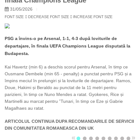
finala Champions League
31/05/2026
FONT SIZE
DECREASE FONT SIZE
INCREASE FONT SIZE
PSG a învins-o pe Arsenal, 1-1, 4-3 după loviturile de
departajare, în finala UEFA Champions League disputată la
Budapesta.
Kai Havertz (min 6) a deschis scorul pentru Arsenal, în timp ce
Ousmane Dembele (min 65 - penalty) a punctat pentru PSG și a
împins meciul în prelungiri și la loviturile de departajare. Ramos,
Doue, Hakimi și Beraldo au punctat de la 11 metri pentru
parizieni, în timp ce Nuno Mendes a ratat. Gyokeres, Rice și
Martinelli au marcat pentru ”Tunari, în timp ce Eze și Gabrie
Magalhaes au ratat.
ARTICOLUL CONTINUA DUPA RECOMANDARILE DE SERVICII
DIN COMUNITATEA ROMANEASCA DIN UK
«
»