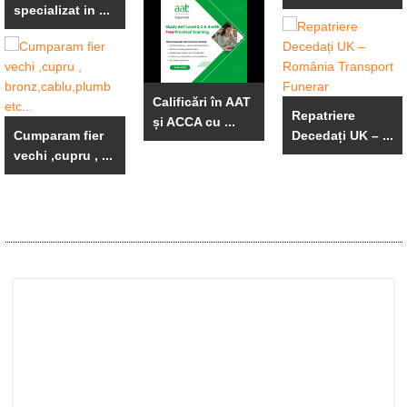
specializat in ...
Calificări în AAT
Repatriere
și ACCA cu ...
Cumparam fier
Decedați UK – ...
vechi ,cupru , ...