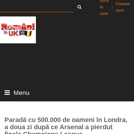
Intra
Creaza
in
|
cont
cont
Menu
Paradă cu 500.000 de oameni în Londra,
a doua zi după ce Arsenal a pierdut