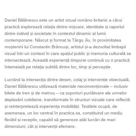
Daniel Bălănescu este un artist vizual româno-britanic a cărui
practică explorează relația dintre mișcare, identitate și raportul
dintre individ și societate în contextul dinamic al lumii
contemporane. Născut și format la Târgu Jiu, în proximitatea
moștenirii lui Constantin Brâncuși, artistul și-a dezvoltat limbajul
vizual într-un context în care spațiul public și memoria culturală se
intersectează. Această experiență timpurie continuă cu o practică
întemeiată pe relația subtilă dintre loc, timp și percepție.
Lucrând la intersecția dintre desen, colaj și intervenție obiectuală,
Daniel Bălănescu utilizează materiale neconvenționale – inclusiv
bilete de tren și de metrou – ca suporturi purtătoare ale urmelor
deplasării cotidiene, transformate în structuri vizuale care reflectă
și reinterpretează experiența mobilității. Textilele ocupă, de
asemenea, un loc central în practica sa, constituind un mediu
flexibil și receptiv, capabil să genereze atât lucrări de mari
dimensiuni, cât și intervenții efemere.