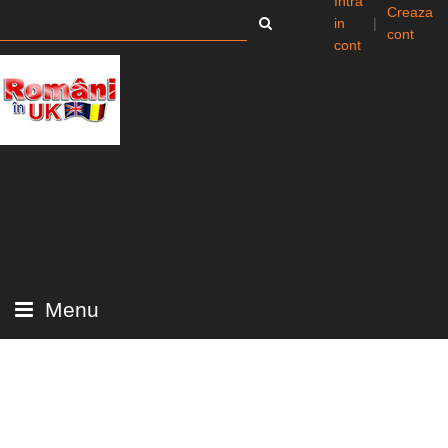
Intra
Creaza
in
|
cont
cont
Menu