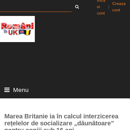
Intra
Creaza
in
|
cont
cont
Menu
Marea Britanie ia în calcul interzicerea
rețelelor de socializare „dăunătoare”