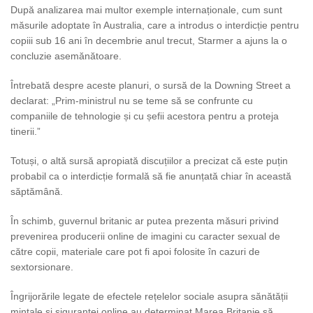
După analizarea mai multor exemple internaționale, cum sunt
măsurile adoptate în Australia, care a introdus o interdicție pentru
copiii sub 16 ani în decembrie anul trecut, Starmer a ajuns la o
concluzie asemănătoare.
Întrebată despre aceste planuri, o sursă de la Downing Street a
declarat: „Prim-ministrul nu se teme să se confrunte cu
companiile de tehnologie și cu șefii acestora pentru a proteja
tinerii.”
Totuși, o altă sursă apropiată discuțiilor a precizat că este puțin
probabil ca o interdicție formală să fie anunțată chiar în această
săptămână.
În schimb, guvernul britanic ar putea prezenta măsuri privind
prevenirea producerii online de imagini cu caracter sexual de
către copii, materiale care pot fi apoi folosite în cazuri de
sextorsionare.
Îngrijorările legate de efectele rețelelor sociale asupra sănătății
mintale și siguranței online au determinat Marea Britanie să