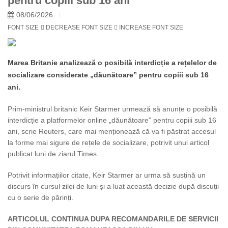
pentru copiii sub 16 ani
08/06/2026
FONT SIZE
DECREASE FONT SIZE
INCREASE FONT SIZE
Marea Britanie analizează o posibilă interdicție a rețelelor de
socializare considerate „dăunătoare” pentru copiii sub 16
ani.
Prim-ministrul britanic Keir Starmer urmează să anunțe o posibilă
interdicție a platformelor online „dăunătoare” pentru copiii sub 16
ani, scrie Reuters, care mai menționează că va fi păstrat accesul
la forme mai sigure de rețele de socializare, potrivit unui articol
publicat luni de ziarul Times.
Potrivit informațiilor citate, Keir Starmer ar urma să susțină un
discurs în cursul zilei de luni și a luat această decizie după discuții
cu o serie de părinți.
ARTICOLUL CONTINUA DUPA RECOMANDARILE DE SERVICII