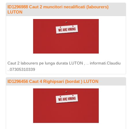
ID1296988 Caut 2 muncitori necalificati (labourers)
LUTON
Caut 2 labourers pe lunga durata LUTON , .. informati.Claudiu
..07305310339
ID1296456 Caut 4 Righipsari (bordat ) LUTON