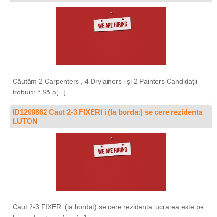
Căutăm 2 Carpenters , 4 Drylainers i și 2 Painters Candidații
trebuie: * Să a[...]
ID1299862 Caut 2-3 FIXERI i (la bordat) se cere rezidenta
LUTON
Caut 2-3 FIXERI (la bordat) se cere rezidenta lucrarea este pe