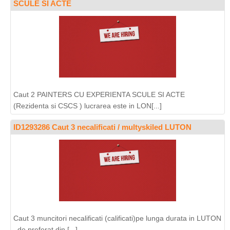
SCULE SI ACTE
Caut 2 PAINTERS CU EXPERIENTA SCULE SI ACTE
(Rezidenta si CSCS ) lucrarea este in LON[...]
ID1293286 Caut 3 necalificati / multyskiled LUTON
Caut 3 muncitori necalificati (calificati)pe lunga durata in LUTON
..de preferat din [...]