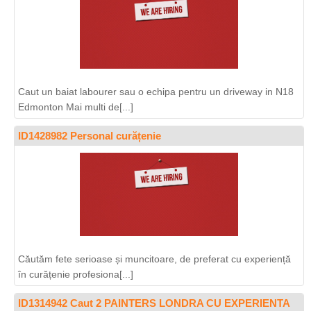
Caut un baiat labourer sau o echipa pentru un driveway in N18
Edmonton Mai multi de[...]
ID1428982 Personal curățenie
Căutăm fete serioase și muncitoare, de preferat cu experiență
în curățenie profesiona[...]
ID1314942 Caut 2 PAINTERS LONDRA CU EXPERIENTA