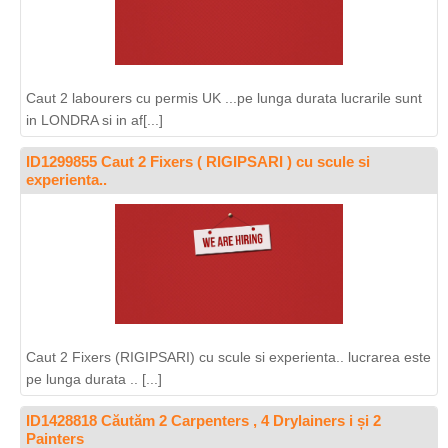
Caut 2 labourers cu permis UK ...pe lunga durata lucrarile sunt
in LONDRA si in af[...]
ID1299855 Caut 2 Fixers ( RIGIPSARI ) cu scule si
experienta..
Caut 2 Fixers (RIGIPSARI) cu scule si experienta.. lucrarea este
pe lunga durata .. [...]
ID1428818 Căutăm 2 Carpenters , 4 Drylainers i și 2
Painters