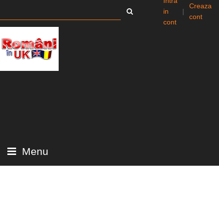
Intra
Creaza
in
|
cont
cont
Menu