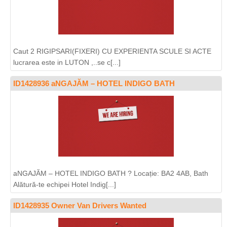
Caut 2 RIGIPSARI(FIXERI) CU EXPERIENTA SCULE SI ACTE
lucrarea este in LUTON ,..se c[...]
ID1428936 aNGAJĂM – HOTEL INDIGO BATH
aNGAJĂM – HOTEL INDIGO BATH ? Locație: BA2 4AB, Bath
Alătură-te echipei Hotel Indig[...]
ID1428935 Owner Van Drivers Wanted