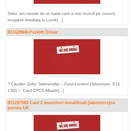
Salut, am nevoie de un baiat care a mai muncit pe council,
incepere imediata in Londr[...]
ID1428949 Forklift Driver
? Căutăm Șofer Telehandler – Estul Londrei (Silvertown, E16
1SD) ✅ Card CPCS Albastr[...]
ID1297092 Caut 2 muncitori necalificati (labourers)cu
permis UK