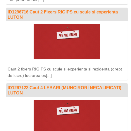
ID1296716 Caut 2 Fixers RIGIPS cu scule si experienta
LUTON
Caut 2 fixers RIGIPS cu scule si experienta si rezidenta (drept
de lucru) lucrarea es[...]
ID1297122 Caut 4 LEBARI (MUNCIRORI NECALIFICATI)
LUTON