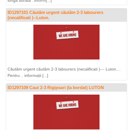
lunga durata . inform[...]
ID1297101 Căutăm urgent căutăm 2-3 labourers
(necalificati )--Luton.
Căutăm urgent căutăm 2-3 labourers (necalificati )--- Luton....
Pentru .. informații [...]
ID1297109 Caut 2-3 Rigipsari (la bordat) LUTON