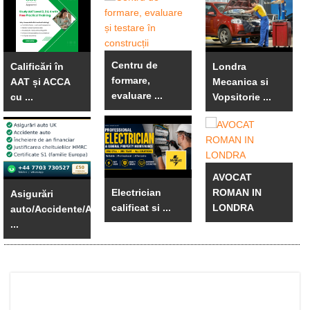
Centru de
Calificări în
Londra
formare,
AAT și ACCA
Mecanica si
evaluare ...
cu ...
Vopsitorie ...
AVOCAT
Electrician
ROMAN IN
Asigurări
calificat si ...
LONDRA
auto/Accidente/An
...