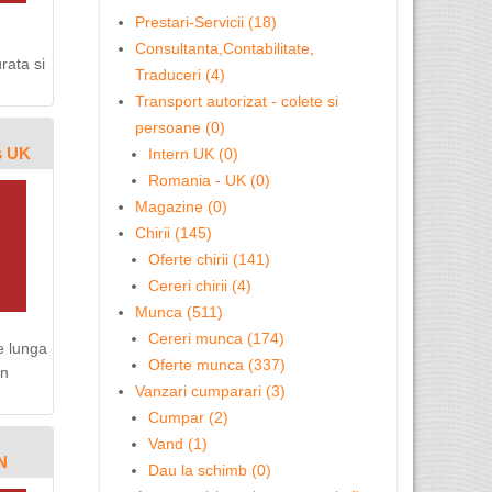
Prestari-Servicii (18)
Consultanta,Contabilitate,
rata si
Traduceri (4)
Transport autorizat - colete si
persoane (0)
s UK
Intern UK (0)
Romania - UK (0)
Magazine (0)
Chirii (145)
Oferte chirii (141)
Cereri chirii (4)
Munca (511)
Cereri munca (174)
e lunga
Oferte munca (337)
in
Vanzari cumparari (3)
Cumpar (2)
Vand (1)
N
Dau la schimb (0)