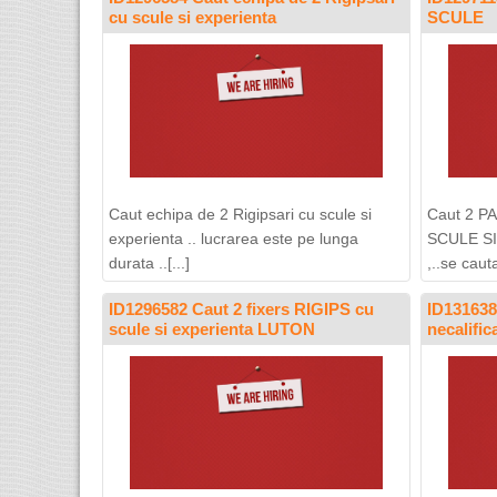
cu scule si experienta
SCULE
Caut echipa de 2 Rigipsari cu scule si
Caut 2 
experienta .. lucrarea este pe lunga
SCULE SI
durata ..[...]
,..se cauta
ID1296582 Caut 2 fixers RIGIPS cu
ID131638
scule si experienta LUTON
necalifi