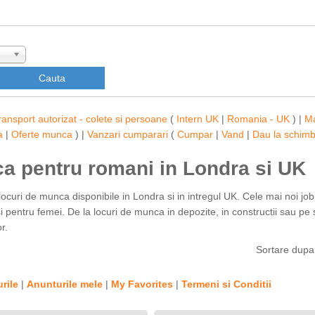
ransport autorizat - colete si persoane
(
Intern UK
|
Romania - UK
) |
M
a
|
Oferte munca
) |
Vanzari cumparari
(
Cumpar
|
Vand
|
Dau la schim
ca pentru romani in Londra si UK
locuri de munca disponibile in Londra si in intregul UK. Cele mai noi job
 pentru femei. De la locuri de munca in depozite, in constructii sau pe s
r.
Sortare dup
rile
|
Anunturile mele
|
My Favorites
|
Termeni si Conditii