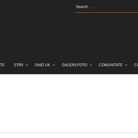
TE
STIRI
GHID UK
GALERII FOTO
COMUNITATE
C