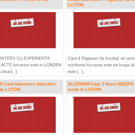
LUTON
PAINTERS CU EXPERIENTA
Caut 4 Rigipsari (la bordat) se cere
 ACTE lucrarea este in LONDRA
rezidenta lucrarea este pe lunga du
 doar[...]
este [...]
9 Caut labourers muncitori
ID1299858 Caut 3 fixers RIGIPS
cati LUTON
scule in LUTON