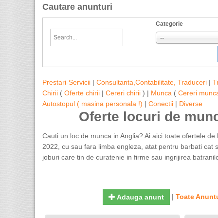
Cautare anunturi
Categorie
--
Prestari-Servicii
|
Consultanta,Contabilitate, Traduceri
|
T
Chirii
(
Oferte chirii
|
Cereri chirii
) |
Munca
(
Cereri munc
Autostopul ( masina personala !)
|
Conectii
|
Diverse
Oferte locuri de mun
Cauti un loc de munca in Anglia? Ai aici toate ofertele de 
2022, cu sau fara limba engleza, atat pentru barbati cat si
joburi care tin de curatenie in firme sau ingrijirea batranilo
|
Toate Anuntu
Adauga anunt