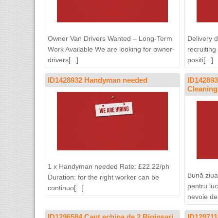
Owner Van Drivers Wanted – Long-Term
Delivery 
Work Available We are looking for owner-
recruitin
drivers[...]
positi[...]
ID1428932 Handyman needed
ID142893
Cleaning
1 x Handyman needed Rate: £22.22/ph
Bună ziua
Duration: for the right worker can be
pentru luc
continuo[...]
nevoie de[
ID1296584 Caut echipa de 2 Rigipsari
ID12971