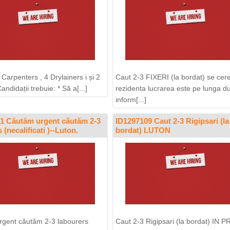
Carpenters , 4 Drylainers i și 2
Caut 2-3 FIXERI (la bordat) se cer
andidații trebuie: * Să a[...]
rezidenta lucrarea este pe lunga du
inform[...]
1 Căutăm urgent căutăm 2-3
ID1297109 Caut 2-3 Rigipsari (la
 (necalificati )--Luton.
bordat) LUTON
gent căutăm 2-3 labourers
Caut 2-3 Rigipsari (la bordat) IN 