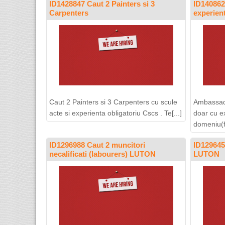
ID1428847 Caut 2 Painters si 3
ID140862
Carpenters
experien
Caut 2 Painters si 3 Carpenters cu scule
Ambassado
acte si experienta obligatoriu Cscs . Te[...]
doar cu e
domeniu(fr
ID1296988 Caut 2 muncitori
ID129645
necalificati (labourers) LUTON
LUTON