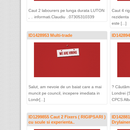
Caut 2 labourers pe lunga durata LUTON
Caut 4 rig
, .. informati.Claudiu ..07305310339
rezidenta
este [...]
ID1428953 Multi-trade
ID1428949
Salut, am nevoie de un baiat care a mai
? Căutăm 
muncit pe council, incepere imediata in
Londrei (
Londr[...]
CPCS Albas
ID1299855 Caut 2 Fixers ( RIGIPSARI )
ID142881
cu scule si experienta..
Drylainer