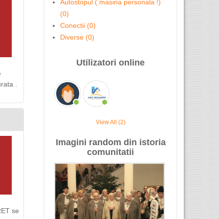
Autostopul ( masina personala !)
(0)
Conectii (0)
Diverse (0)
Utilizatori online
e
rata .
View All (2)
Imagini random din istoria
comunitatii
PRET se