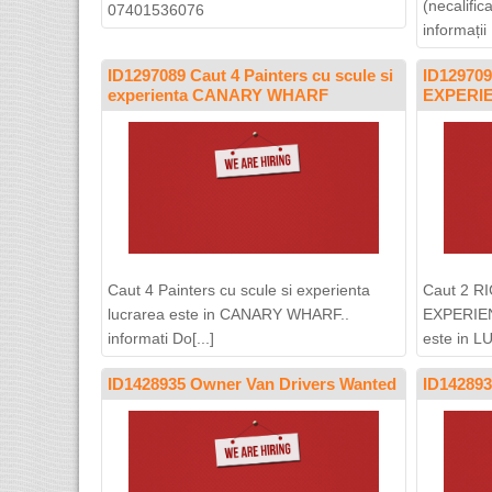
(necalifica
07401536076
informații [
ID1297089 Caut 4 Painters cu scule si
ID12970
experienta CANARY WHARF
EXPERI
Caut 4 Painters cu scule si experienta
Caut 2 R
lucrarea este in CANARY WHARF..
EXPERIEN
informati Do[...]
este in LU
ID1428935 Owner Van Drivers Wanted
ID142893