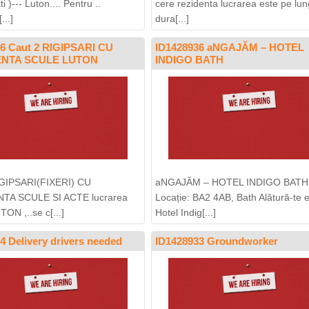
ti )--- Luton.... Pentru ..
cere rezidenta lucrarea este pe lu
...]
dura[...]
96 Caut 2 RIGIPSARI CU
ID1428936 aNGAJĂM – HOTEL
ENTA SCULE LUTON
INDIGO BATH
IGIPSARI(FIXERI) CU
aNGAJĂM – HOTEL INDIGO BATH
TA SCULE SI ACTE lucrarea
Locație: BA2 4AB, Bath Alătură-te e
TON ,..se c[...]
Hotel Indig[...]
4 Delivery drivers needed
ID1428933 Groundworker