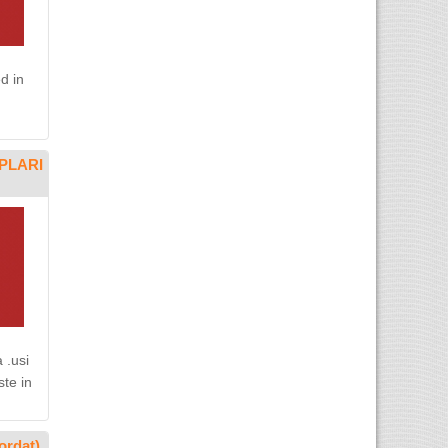
d in
MPLARI
 .usi
ste in
ordat)