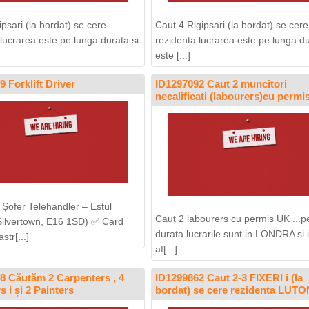
ipsari (la bordat) se cere
Caut 4 Rigipsari (la bordat) se cere
 lucrarea este pe lunga durata si
rezidenta lucrarea este pe lunga du
este [...]
 Forklift Driver
ID1297092 Caut 2 muncitori
necalificati (labourers)cu permi
Șofer Telehandler – Estul
Caut 2 labourers cu permis UK ...p
Silvertown, E16 1SD) ✅ Card
durata lucrarile sunt in LONDRA si 
tr[...]
af[...]
8 Căutăm 2 Carpenters , 4
ID1299862 Caut 2-3 FIXERI i (la
s i și 2 Painters
bordat) se cere rezidenta LUTO