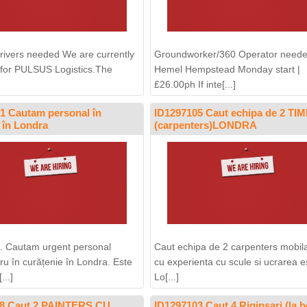
drivers needed We are currently
Groundworker/360 Operator neede
g for PULSUS Logistics.The
Hemel Hempstead Monday start |
£26.00ph If inte[...]
1 Cautam personal în
ID1297105 Caut echipa de 2 TI
 în Londra
(carpenters)LONDRA
. Cautam urgent personal
Caut echipa de 2 carpenters mobila
ru în curățenie în Londra. Este
cu experienta cu scule si ucrarea e
...]
Lo[...]
18 Caut 2 PAINTERS CU
ID1297103 Caut 4 Rigipsari (la b