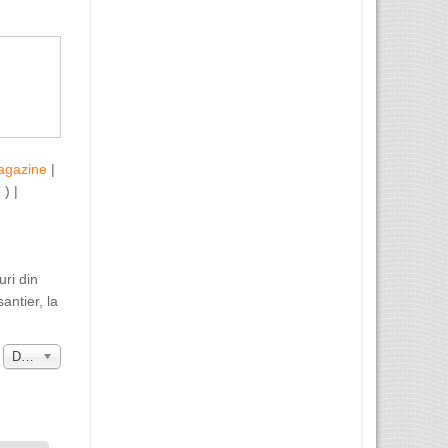
agazine
|
b
) |
uri din
antier, la
a
Data