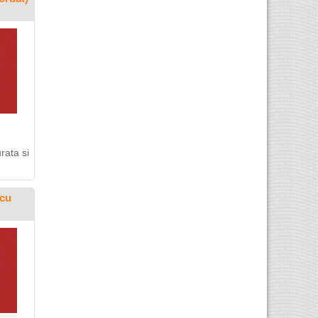
rata si
 cu