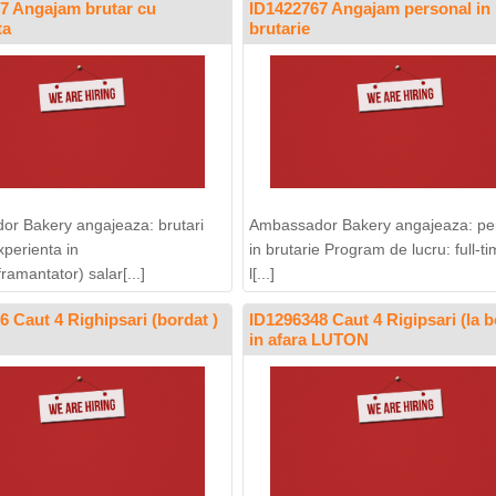
7 Angajam brutar cu
ID1422767 Angajam personal in
ta
brutarie
r Bakery angajeaza: brutari
Ambassador Bakery angajeaza: pe
xperienta in
in brutarie Program de lucru: full-t
amantator) salar[...]
l[...]
6 Caut 4 Righipsari (bordat )
ID1296348 Caut 4 Rigipsari (la b
in afara LUTON