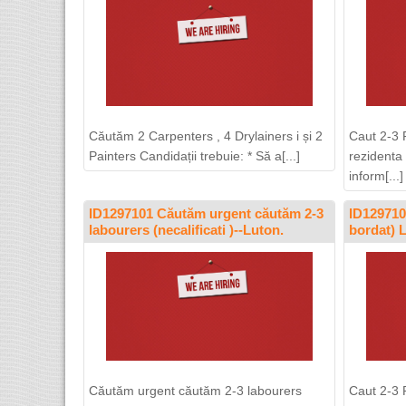
Căutăm 2 Carpenters , 4 Drylainers i și 2
Caut 2-3 
Painters Candidații trebuie: * Să a[...]
rezidenta
inform[...]
ID1297101 Căutăm urgent căutăm 2-3
ID1297109
labourers (necalificati )--Luton.
bordat)
Căutăm urgent căutăm 2-3 labourers
Caut 2-3 