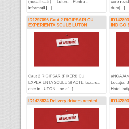
(necalificati )--- Luton.... Pentru ..
cere rezi
informații [...]
dura[...]
ID1297096 Caut 2 RIGIPSARI CU
ID14289
EXPERIENTA SCULE LUTON
INDIGO
Caut 2 RIGIPSARI(FIXERI) CU
aNGAJĂM
EXPERIENTA SCULE SI ACTE lucrarea
Locație: 
este in LUTON ,..se c[...]
Hotel Indig
ID1428934 Delivery drivers needed
ID14289