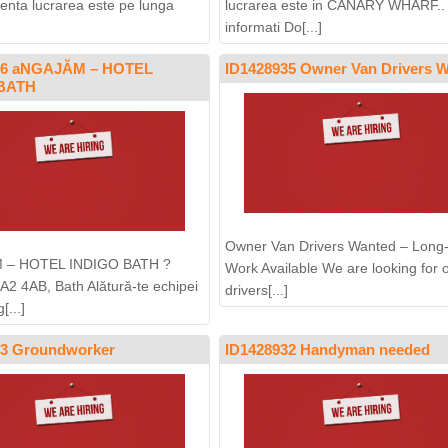
denta lucrarea este pe lunga
lucrarea este in CANARY WHARF..
informati Do[...]
36 aNGAJĂM – HOTEL
ID1428935 Owner Van Drivers 
 BATH
Owner Van Drivers Wanted – Long
 – HOTEL INDIGO BATH ?
Work Available We are looking for 
BA2 4AB, Bath Alătură-te echipei
drivers[...]
[...]
33 Groundworker
ID1428932 Handyman needed