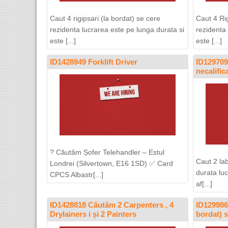
Caut 4 rigipsari (la bordat) se cere
Caut 4 Rig
rezidenta lucrarea este pe lunga durata si
rezidenta
este [...]
este [...]
ID1428949 Forklift Driver
ID129709
necalifi
? Căutăm Șofer Telehandler – Estul
Caut 2 la
Londrei (Silvertown, E16 1SD) ✅ Card
durata luc
CPCS Albastr[...]
af[...]
ID1428818 Căutăm 2 Carpenters , 4
ID1299862
Drylainers i și 2 Painters
bordat) 