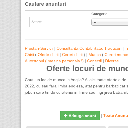
Cautare anunturi
Categorie
--
Prestari-Servicii
|
Consultanta,Contabilitate, Traduceri
|
T
Chirii
(
Oferte chirii
|
Cereri chirii
) |
Munca
(
Cereri munc
Autostopul ( masina personala !)
|
Conectii
|
Diverse
Oferte locuri de mun
Cauti un loc de munca in Anglia? Ai aici toate ofertele de 
2022, cu sau fara limba engleza, atat pentru barbati cat si
joburi care tin de curatenie in firme sau ingrijirea batranilo
|
Toate Anuntu
Adauga anunt