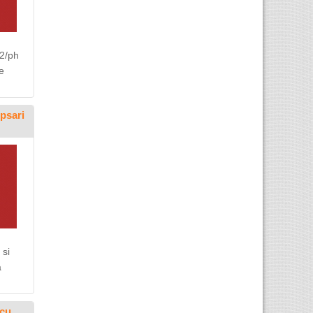
2/ph
e
psari
 si
a
 cu