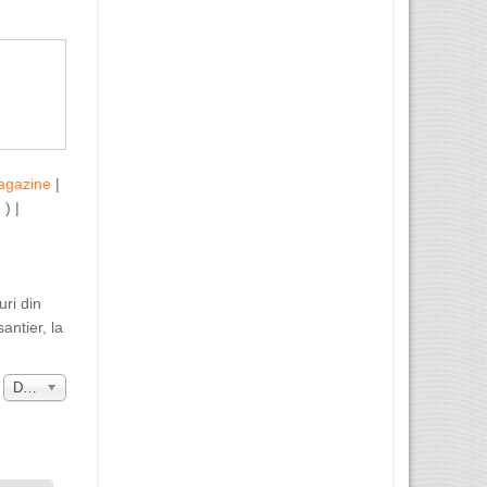
agazine
|
b
) |
uri din
antier, la
a
Data