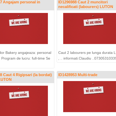
7 Angajam personal in
ID1296988 Caut 2 muncitori
necalificati (labourers) LUTON
or Bakery angajeaza: personal
Caut 2 labourers pe lunga durata
e Program de lucru: full-time Se
, .. informati.Claudiu ..0730531033
 Caut 4 Rigipsari (la bordat)
ID1428953 Multi-trade
 LUTON