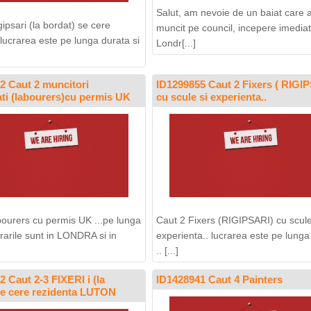
Salut, am nevoie de un baiat care 
ipsari (la bordat) se cere
muncit pe council, incepere imediat
 lucrarea este pe lunga durata si
Londr[...]
2 Caut 2 muncitori
ID1299855 Caut 2 Fixers ( RIGIP
cati (labourers)cu permis UK
cu scule si experienta..
bourers cu permis UK ...pe lunga
Caut 2 Fixers (RIGIPSARI) cu scule
rarile sunt in LONDRA si in
experienta.. lucrarea este pe lunga
.. [...]
 Caut 2-3 FIXERI i (la
ID1428941 Caut 4 Painters
se cere rezidenta LUTON