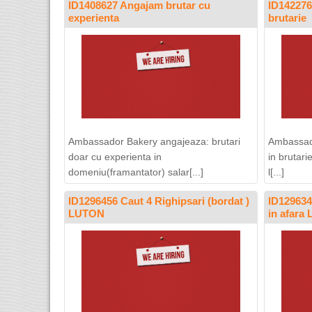
ID1408627 Angajam brutar cu
ID142276
experienta
brutarie
Ambassador Bakery angajeaza: brutari
Ambassad
doar cu experienta in
in brutari
domeniu(framantator) salar[...]
l[...]
ID1296456 Caut 4 Righipsari (bordat )
ID1296348
LUTON
in afara