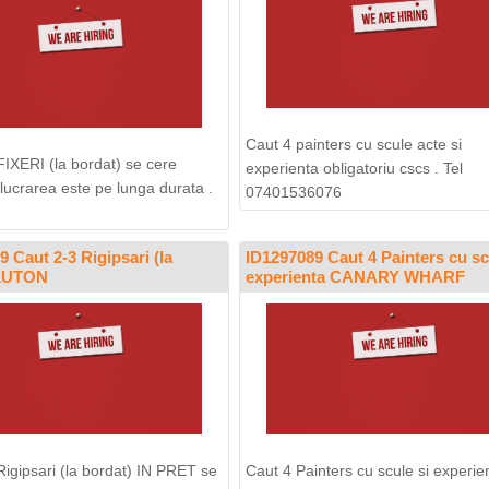
Caut 4 painters cu scule acte si
FIXERI (la bordat) se cere
experienta obligatoriu cscs . Tel
 lucrarea este pe lunga durata .
07401536076
 Caut 2-3 Rigipsari (la
ID1297089 Caut 4 Painters cu sc
 LUTON
experienta CANARY WHARF
Rigipsari (la bordat) IN PRET se
Caut 4 Painters cu scule si experie