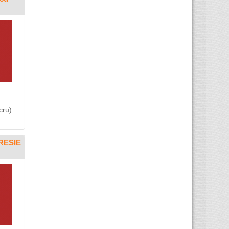
cru)
RESIE