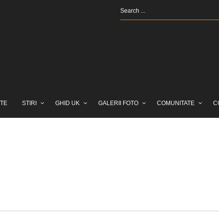
TE
STIRI
GHID UK
GALERII FOTO
COMUNITATE
C