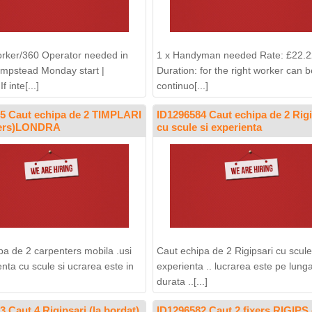
rker/360 Operator needed in
1 x Handyman needed Rate: £22.2
mpstead Monday start |
Duration: for the right worker can b
 inte[...]
continuo[...]
5 Caut echipa de 2 TIMPLARI
ID1296584 Caut echipa de 2 Rigi
ters)LONDRA
cu scule si experienta
pa de 2 carpenters mobila .usi
Caut echipa de 2 Rigipsari cu scule
nta cu scule si ucrarea este in
experienta .. lucrarea este pe lung
durata ..[...]
 Caut 4 Rigipsari (la bordat)
ID1296582 Caut 2 fixers RIGIPS