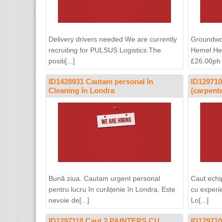
Delivery drivers needed We are currently
Groundwo
recruiting for PULSUS Logistics.The
Hemel He
positi[...]
£26.00ph If
ID1428931 Cautam personal în
ID129710
Cleaning în Londra
(carpen
Bună ziua. Cautam urgent personal
Caut echi
pentru lucru în curățenie în Londra. Este
cu experie
nevoie de[...]
Lo[...]
ID1297118 Caut 2 PAINTERS CU
ID1297103