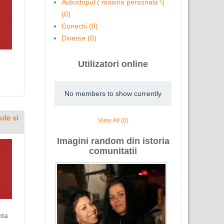
Autostopul ( masina personala !)
(0)
Conectii (0)
Diverse (0)
Utilizatori online
No members to show currently
ule si
View All (0)
Imagini random din istoria
comunitatii
nta