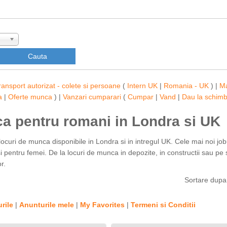
ransport autorizat - colete si persoane
(
Intern UK
|
Romania - UK
) |
M
a
|
Oferte munca
) |
Vanzari cumparari
(
Cumpar
|
Vand
|
Dau la schim
ca pentru romani in Londra si UK
locuri de munca disponibile in Londra si in intregul UK. Cele mai noi job
 pentru femei. De la locuri de munca in depozite, in constructii sau pe s
r.
Sortare dup
rile
|
Anunturile mele
|
My Favorites
|
Termeni si Conditii