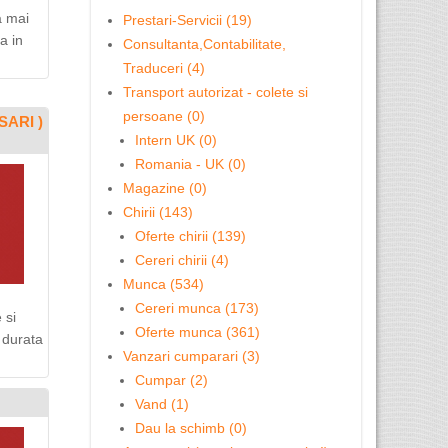
a mai
Prestari-Servicii (19)
a in
Consultanta,Contabilitate,
Traduceri (4)
Transport autorizat - colete si
persoane (0)
SARI )
Intern UK (0)
Romania - UK (0)
Magazine (0)
Chirii (143)
Oferte chirii (139)
Cereri chirii (4)
Munca (534)
Cereri munca (173)
 si
Oferte munca (361)
 durata
Vanzari cumparari (3)
Cumpar (2)
Vand (1)
Dau la schimb (0)