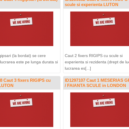
scule si experienta LUTON
ipsari (la bordat) se cere
Caut 2 fixers RIGIPS cu scule si
 lucrarea este pe lunga durata si
experienta si rezidenta (drept de lu
lucrarea es[...]
8 Caut 3 fixers RIGIPS cu
ID1297107 Caut 1 MESERIAS G
n LUTON
/ FAIANTA SCULE in LONDON