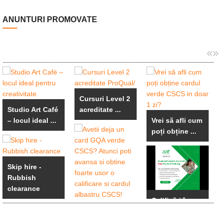
ANUNTURI PROMOVATE
«
»
Cursuri Level 2
Studio Art Café
acreditate ...
– locul ideal ...
Vrei să afli cum
poți obține ...
Skip hire -
Rubbish
clearance
Calificări în
Avetii deja un
AAT și ACCA
card GQA