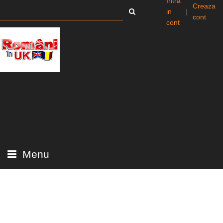
Intra
Creaza
in
|
cont
cont
Menu