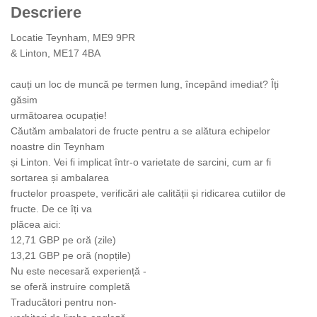
Descriere
Locatie Teynham, ME9 9PR
& Linton, ME17 4BA
cauți un loc de muncă pe termen lung, începând imediat? Îți
găsim
următoarea ocupație!
Căutăm ambalatori de fructe pentru a se alătura echipelor
noastre din Teynham
și Linton. Vei fi implicat într-o varietate de sarcini, cum ar fi
sortarea și ambalarea
fructelor proaspete, verificări ale calității și ridicarea cutiilor de
fructe. De ce îți va
plăcea aici:
12,71 GBP pe oră (zile)
13,21 GBP pe oră (nopțile)
Nu este necesară experiență -
se oferă instruire completă
Traducători pentru non-