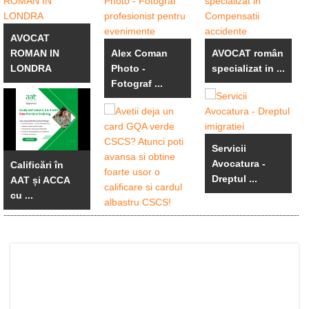
AVOCAT
ROMAN IN
Alex Coman
AVOCAT român
LONDRA
Photo -
specializat in ...
Fotograf ...
Servicii
Avocatura -
Calificări în
Dreptul ...
AAT și ACCA
cu ...
Avetii deja un
card GQA
verde ...