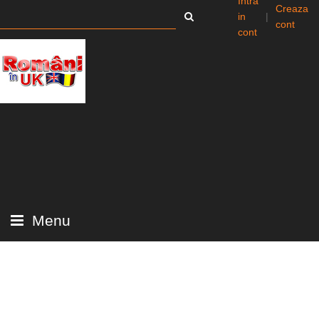
Intra
Creaza
in
|
cont
cont
Menu