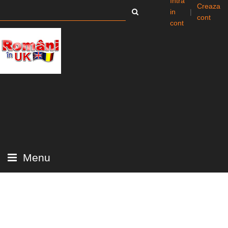
Intra
Creaza
in
|
cont
cont
Menu