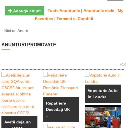
|
Toate Anunturile
|
Anunturile mele
|
My
Adauga anunt
Favorites
|
Termeni si Conditii
Nici un Anunt
ANUNTURI PROMOVATE
«
»
Vopsitorie Auto
in Londra
Repatriere
Decedați UK –
...
Avetii deja un