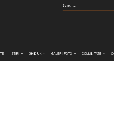
TE
STIRI
GHID UK
GALERII FOTO
COMUNITATE
C