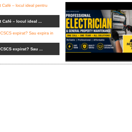
 Café – locul ideal ...
 CSCS expirat? Sau ...
Electrician calificat si ...