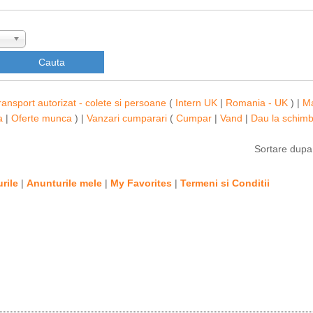
ransport autorizat - colete si persoane
(
Intern UK
|
Romania - UK
) |
M
a
|
Oferte munca
) |
Vanzari cumparari
(
Cumpar
|
Vand
|
Dau la schim
Sortare dup
rile
|
Anunturile mele
|
My Favorites
|
Termeni si Conditii