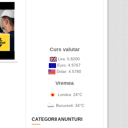
Alex Coman Photo - Fotograf ...
Repatriere
Ai nevoie d
APOSTILA DE LA HAGA SI ...
Curs valutar
Lira: 5.8200
Euro: 4.9767
Dolar: 4.5780
Vremea
Londra: 24°C
Bucuresti: 34°C
CATEGORII ANUNTURI