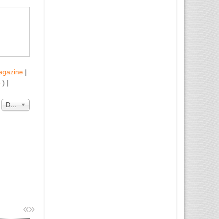
agazine
|
b
) |
a
Data
«
»