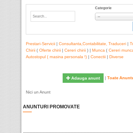
Categorie
--
Prestari-Servicii
|
Consultanta,Contabilitate, Traduceri
|
T
Chirii
(
Oferte chirii
|
Cereri chirii
) |
Munca
(
Cereri munc
Autostopul ( masina personala !)
|
Conectii
|
Diverse
|
Toate Anuntu
Adauga anunt
Nici un Anunt
ANUNTURI PROMOVATE