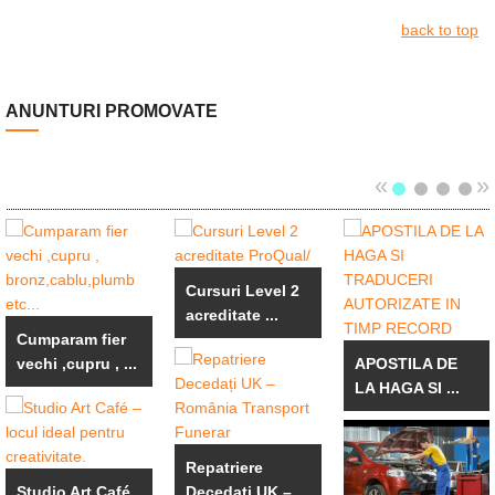
back to top
ANUNTURI PROMOVATE
«
»
Cursuri Level 2
acreditate ...
Cumparam fier
vechi ,cupru , ...
APOSTILA DE
LA HAGA SI ...
Repatriere
Studio Art Café
Decedați UK – ...