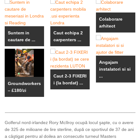
Colaborare
arhitect
Suntem in
Caut echipa 2
cautare de ...
carpenters ...
Angajam
instalatori si si
Caut 2-3 FIXERI
...
i (la bordat) ...
Groundworkers
– £180/zi
Golferul nord-irlandez Rory McIlroy ocupă locul şapte, cu o avere
de 325 de milioane de lire sterline, după ce sportivul de 37 de ani
a câştigat pentru al doilea an consecutiv turneul Masters