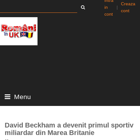
Intra
Creaza
in
|
cont
cont
Menu
David Beckham a devenit primul sportiv
miliardar din Marea Britanie