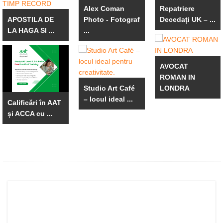
Alex Coman
Repatriere
APOSTILA DE
Photo - Fotograf
Decedați UK – ...
LA HAGA SI ...
...
AVOCAT
ROMAN IN
Studio Art Café
LONDRA
– locul ideal ...
Calificări în AAT
și ACCA cu ...