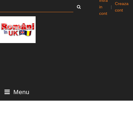
Intra
Creaza
in
|
cont
cont
Menu