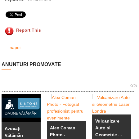
Report This
Inapoi
ANUNTURI PROMOVATE
«
»
Vulcanizare
Alex Coman
Auto si
Avocați
Photo -
Geometrie ...
Vătămări