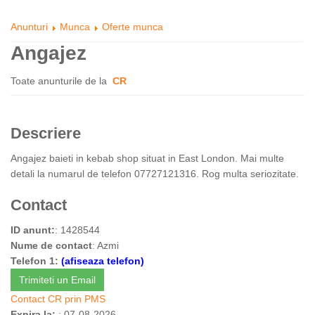
Anunturi
Munca
Oferte munca
Angajez
Toate anunturile de la
CR
Descriere
Angajez baieti in kebab shop situat in East L‌ondon. Mai multe
detali la numarul de telefon 07727121316. Rog multa seriozitate.
Contact
ID anunt:
: 1428544
Nume de contact
: Azmi
Telefon 1:
(afiseaza telefon)
Trimiteti un Email
Contact CR prin PMS
Expira la:
: 07-08-2026