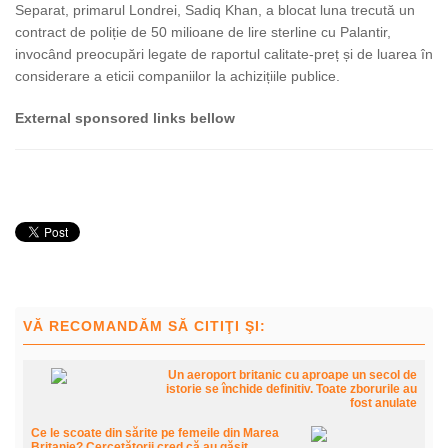
Separat, primarul Londrei, Sadiq Khan, a blocat luna trecută un
contract de poliție de 50 milioane de lire sterline cu Palantir,
invocând preocupări legate de raportul calitate-preț și de luarea în
considerare a eticii companiilor la achizițiile publice.
External sponsored links bellow
VĂ RECOMANDĂM SĂ CITIŢI ŞI:
Un aeroport britanic cu aproape un secol de
istorie se închide definitiv. Toate zborurile au
fost anulate
Ce le scoate din sărite pe femeile din Marea
Britanie? Cercetătorii cred că au găsit