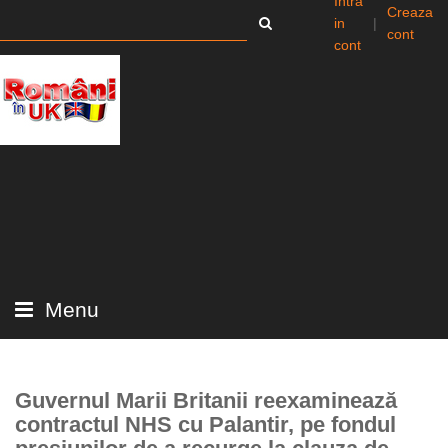
Intra
Creaza
in
|
cont
cont
Menu
Guvernul Marii Britanii reexaminează
contractul NHS cu Palantir, pe fondul