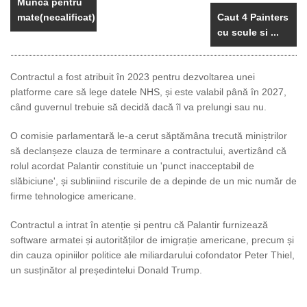
Muncă pentru
mate(necalificat)
Caut 4 Painters
cu scule si ...
Contractul a fost atribuit în 2023 pentru dezvoltarea unei
platforme care să lege datele NHS, și este valabil până în 2027,
când guvernul trebuie să decidă dacă îl va prelungi sau nu.
O comisie parlamentară le-a cerut săptămâna trecută miniștrilor
să declanșeze clauza de terminare a contractului, avertizând că
rolul acordat Palantir constituie un 'punct inacceptabil de
slăbiciune', și subliniind riscurile de a depinde de un mic număr de
firme tehnologice americane.
Contractul a intrat în atenție și pentru că Palantir furnizează
software armatei și autorităților de imigrație americane, precum și
din cauza opiniilor politice ale miliardarului cofondator Peter Thiel,
un susținător al președintelui Donald Trump.