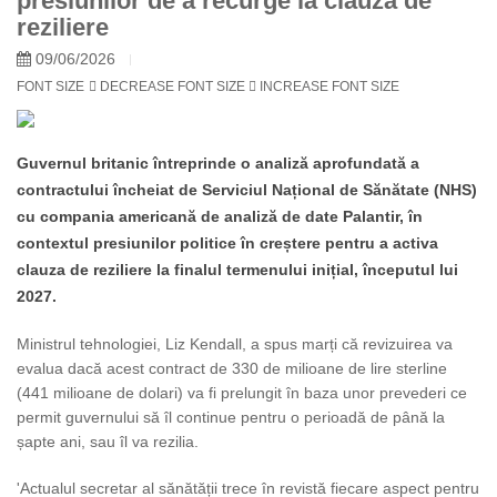
presiunilor de a recurge la clauza de
reziliere
09/06/2026
FONT SIZE
DECREASE FONT SIZE
INCREASE FONT SIZE
Guvernul britanic întreprinde o analiză aprofundată a
contractului încheiat de Serviciul Național de Sănătate (NHS)
cu compania americană de analiză de date Palantir, în
contextul presiunilor politice în creștere pentru a activa
clauza de reziliere la finalul termenului inițial, începutul lui
2027.
Ministrul tehnologiei, Liz Kendall, a spus marți că revizuirea va
evalua dacă acest contract de 330 de milioane de lire sterline
(441 milioane de dolari) va fi prelungit în baza unor prevederi ce
permit guvernului să îl continue pentru o perioadă de până la
șapte ani, sau îl va rezilia.
'Actualul secretar al sănătății trece în revistă fiecare aspect pentru