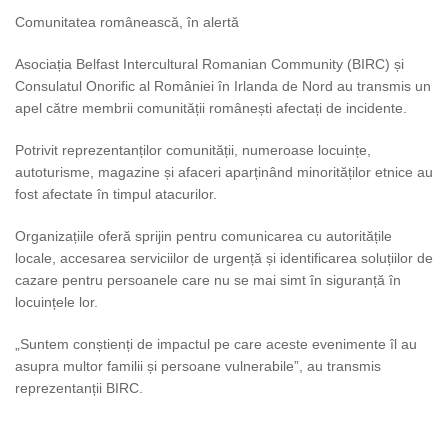
Comunitatea românească, în alertă
Asociația Belfast Intercultural Romanian Community (BIRC) și
Consulatul Onorific al României în Irlanda de Nord au transmis un
apel către membrii comunității românești afectați de incidente.
Potrivit reprezentanților comunității, numeroase locuințe,
autoturisme, magazine și afaceri aparținând minorităților etnice au
fost afectate în timpul atacurilor.
Organizațiile oferă sprijin pentru comunicarea cu autoritățile
locale, accesarea serviciilor de urgență și identificarea soluțiilor de
cazare pentru persoanele care nu se mai simt în siguranță în
locuințele lor.
„Suntem conștienți de impactul pe care aceste evenimente îl au
asupra multor familii și persoane vulnerabile”, au transmis
reprezentanții BIRC.