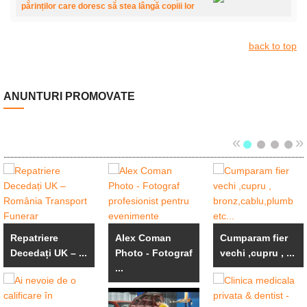
părinților care doresc să stea lângă copiii lor
back to top
ANUNTURI PROMOVATE
«
»
Repatriere
Alex Coman
Cumparam fier
Decedați UK – ...
Photo - Fotograf
vechi ,cupru , ...
...