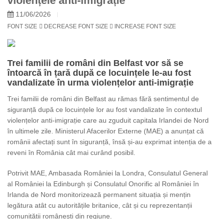
violențele anti-imigrație
11/06/2026
FONT SIZE
DECREASE FONT SIZE
INCREASE FONT SIZE
Trei familii de români din Belfast vor să se
întoarcă în țară după ce locuințele le-au fost
vandalizate în urma violențelor anti-imigrație
Trei familii de români din Belfast au rămas fără sentimentul de
siguranță după ce locuințele lor au fost vandalizate în contextul
violențelor anti-imigrație care au zguduit capitala Irlandei de Nord
în ultimele zile. Ministerul Afacerilor Externe (MAE) a anunțat că
românii afectați sunt în siguranță, însă și-au exprimat intenția de a
reveni în România cât mai curând posibil.
Potrivit MAE, Ambasada României la Londra, Consulatul General
al României la Edinburgh și Consulatul Onorific al României în
Irlanda de Nord monitorizează permanent situația și mențin
legătura atât cu autoritățile britanice, cât și cu reprezentanții
comunității românești din regiune.