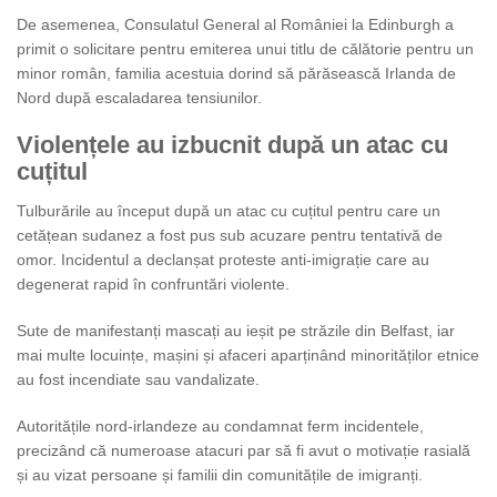
De asemenea, Consulatul General al României la Edinburgh a
primit o solicitare pentru emiterea unui titlu de călătorie pentru un
minor român, familia acestuia dorind să părăsească Irlanda de
Nord după escaladarea tensiunilor.
Violențele au izbucnit după un atac cu
cuțitul
Tulburările au început după un atac cu cuțitul pentru care un
cetățean sudanez a fost pus sub acuzare pentru tentativă de
omor. Incidentul a declanșat proteste anti-imigrație care au
degenerat rapid în confruntări violente.
Sute de manifestanți mascați au ieșit pe străzile din Belfast, iar
mai multe locuințe, mașini și afaceri aparținând minorităților etnice
au fost incendiate sau vandalizate.
Autoritățile nord-irlandeze au condamnat ferm incidentele,
precizând că numeroase atacuri par să fi avut o motivație rasială
și au vizat persoane și familii din comunitățile de imigranți.