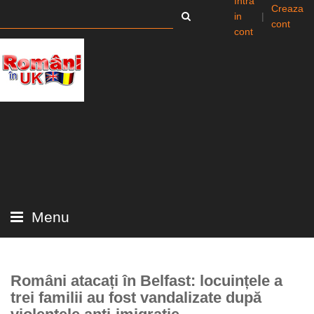
Intra
Creaza
in
|
cont
cont
Menu
Români atacați în Belfast: locuințele a
trei familii au fost vandalizate după