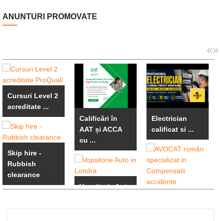
ANUNTURI PROMOVATE
«
»
Cursuri Level 2
acreditate ...
Calificări în
Electrician
AAT și ACCA
calificat si ...
cu ...
Skip hire -
Rubbish
clearance
Vopsitorie Auto
in Londra
AVOCAT român
specializat in ...