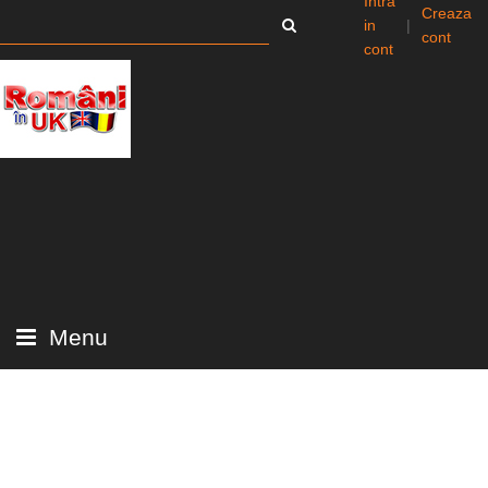
Intra
Creaza
in
|
cont
cont
Menu