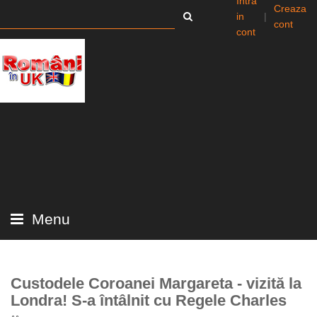
Intra
Creaza
in
|
cont
cont
Menu
Custodele Coroanei Margareta - vizită la
Londra! S-a întâlnit cu Regele Charles