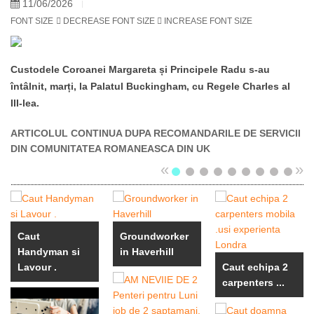
11/06/2026
FONT SIZE
DECREASE FONT SIZE
INCREASE FONT SIZE
Custodele Coroanei Margareta și Principele Radu s-au
întâlnit, marți, la Palatul Buckingham, cu Regele Charles al
III-lea.
ARTICOLUL CONTINUA DUPA RECOMANDARILE DE SERVICII
DIN COMUNITATEA ROMANEASCA DIN UK
«
»
Caut
Groundworker
Handyman si
in Haverhill
Lavour .
Caut echipa 2
carpenters ...