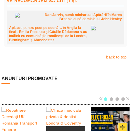
VĂ RECOMANDĂM SĂ CITIŢI ŞI:
Dan Jarvis, numit ministru al Apărării în Marea
Britanie după demisia lui John Healey
Aplauze pentru poet pe scenă… în Anglia la
final - Emilia Popescu și Cătălin Răducanu s-au
întâlnit cu comunitățile românești de la Londra,
Birmingham și Manchester
back to top
ANUNTURI PROMOVATE
«
»