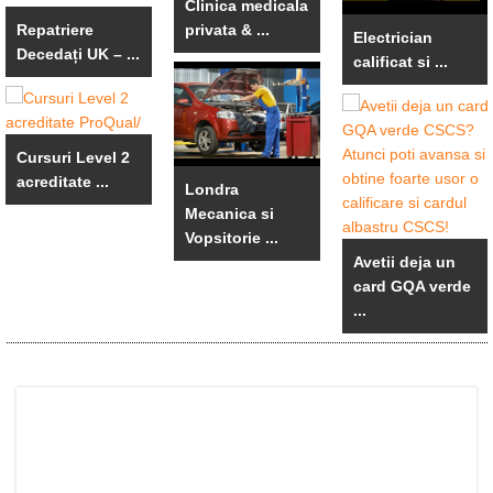
Clinica medicala
Repatriere
privata & ...
Electrician
Decedați UK – ...
calificat si ...
Cursuri Level 2
acreditate ...
Londra
Mecanica si
Vopsitorie ...
Avetii deja un
card GQA verde
...