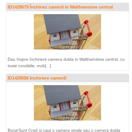
ID1428679 Închiriez cameră in Walthamstow central
Dau înspre închiriere camera dubla in Walthamstow central, cu
toate condițiile, mob[...]
ID1428656 Inchiriere cameră!
Buna!Sunt Cristi si caut o camera single sau o camera dubla