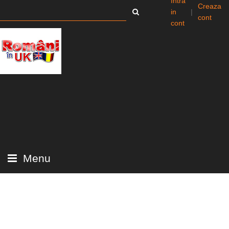
Intra
Creaza
in
|
cont
cont
Menu