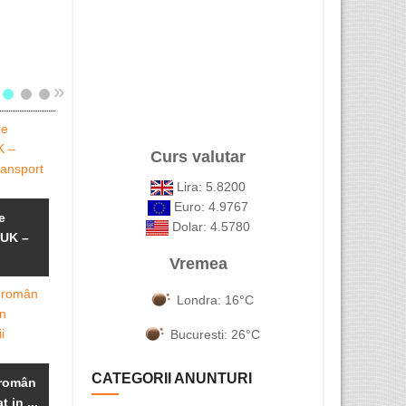
»
Curs valutar
Lira: 5.8200
Ai nevoie de o
Euro: 4.9767
e
Cumparam fier
calificare în ...
Dolar: 4.5780
 UK –
vechi ,cupru ,
APOSTILA
...
LA HAGA SI
Vremea
Londra: 16°C
Bucuresti: 26°C
Vrei să afli cum
AVOCAT
Vulcanizare
poți obține ...
ROMAN I
CATEGORII ANUNTURI
român
Auto si
LONDRA
t in ...
Geometrie ...