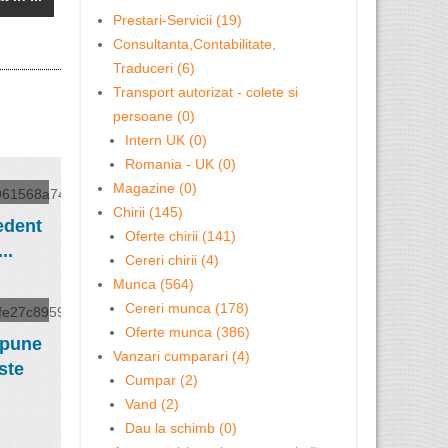
Prestari-Servicii (19)
Consultanta,Contabilitate,
Traduceri (6)
Transport autorizat - colete si
persoane (0)
Intern UK (0)
Romania - UK (0)
Magazine (0)
Chirii (145)
edent
Oferte chirii (141)
..
Cereri chirii (4)
Munca (564)
Cereri munca (178)
Oferte munca (386)
spune
Vanzari cumparari (4)
ste
Cumpar (2)
Vand (2)
Dau la schimb (0)