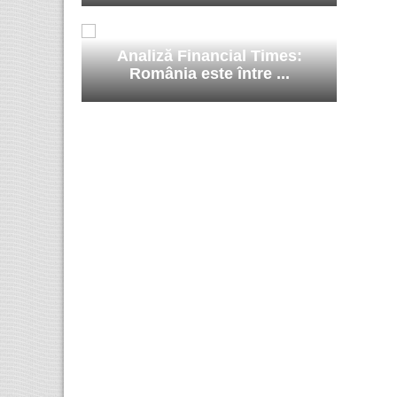
Analiză Financial Times:
România este între ...