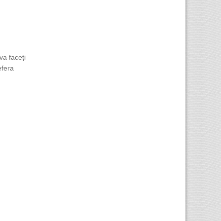
va faceți
efera