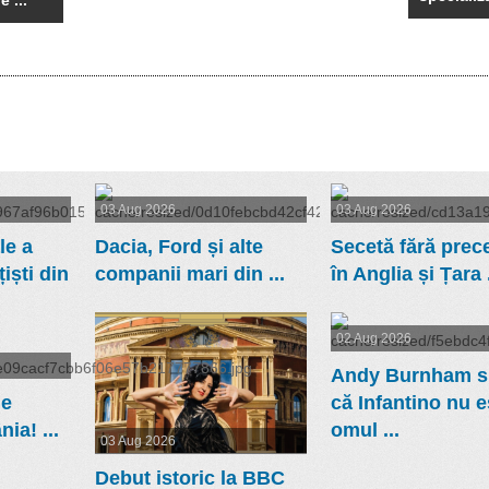
03 Aug 2026
03 Aug 2026
le a
Dacia, Ford și alte
Secetă fără prec
iști din
companii mari din ...
în Anglia și Țara .
02 Aug 2026
Andy Burnham 
de
că Infantino nu e
ia! ...
omul ...
03 Aug 2026
Debut istoric la BBC