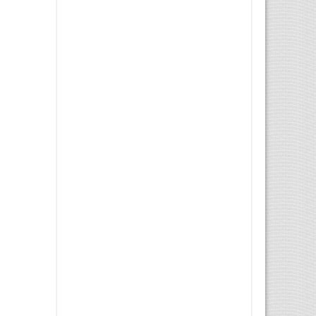
Patru bărbați înjunghiați în
centrul Londrei - ...