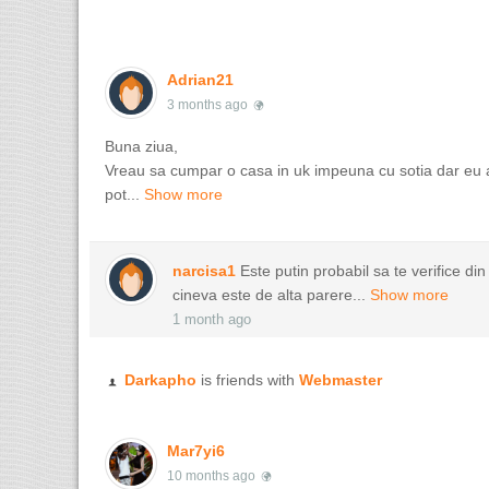
Adrian21
3 months ago
Buna ziua,
Vreau sa cumpar o casa in uk impeuna cu sotia dar eu
pot...
Show more
narcisa1
Este putin probabil sa te verifice di
cineva este de alta parere...
Show more
1 month ago
Darkapho
is friends with
Webmaster
Mar7yi6
10 months ago