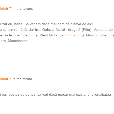
lutati ?
' in the forum.
terizat eu, haha. Sa vedem dacă mai dam de cineva oe aici!
 cel din română, dar în... Galeza. Nu că-i dragut? (Fflur). Voi pe unde 
ine, sa le zicem pe nume, West Midlands
tongue.png
). Mușchiul meu pr
ndra, Manchester...
lutati ?
' in the forum.
i bai, postez eu de test sa vad dacă macar mai exista funcționalitatea