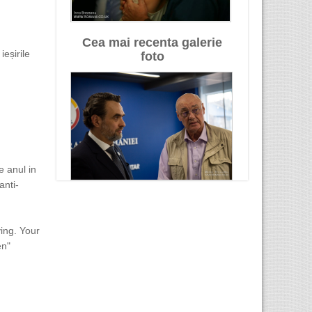
Cea mai recenta galerie
eșirile
foto
e anul in
anti-
ing. Your
en"