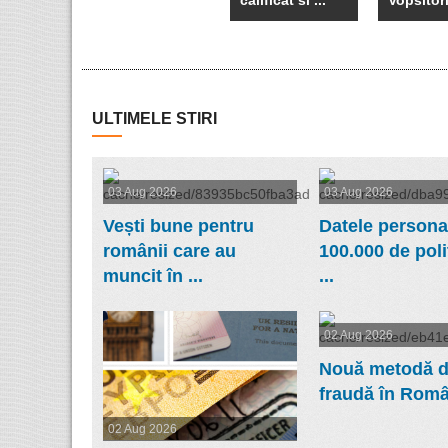
ULTIMELE STIRI
03 Aug 2026
03 Aug 2026
Vești bune pentru
Datele persona
românii care au
100.000 de poliț
muncit în ...
...
02 Aug 2026
Nouă metodă 
fraudă în Român
02 Aug 2026