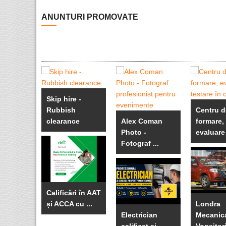
ANUNTURI PROMOVATE
Skip hire -
Rubbish
Centru d
clearance
Alex Coman
formare,
Photo -
evaluare 
Fotograf ...
Calificări în AAT
și ACCA cu ...
Londra
Electrician
Mecanica
calificat si ...
Vopsitori