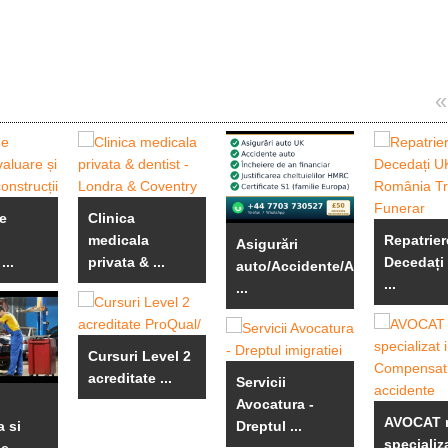
«
e
Clinica
medicala
Repatrier
Asigurări
...
privata & ...
Decedați
auto/Accidente/An
...
...
Cursuri Level 2
acreditate ...
Servicii
Avocatura -
AVOCAT 
 si
Dreptul ...
specializa
e ...