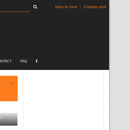
Intra in cont
|
Creaza cont
NTACT
FAQ
.
×
.
Cazuri de rasism în spitalele
din Marea Britanie: ...