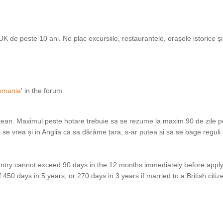
de peste 10 ani. Ne plac excursiile, restaurantele, orașele istorice și i
Romania
' in the forum.
tățean. Maximul peste hotare trebuie sa se rezume la maxim 90 de zile p
 se vrea și in Anglia ca sa dărâme țara, s-ar putea si sa se bage reguli 
ountry cannot exceed 90 days in the 12 months immediately before apply
50 days in 5 years, or 270 days in 3 years if married to a British citiz