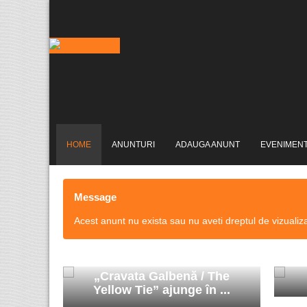
HOME
ANUNTURI
ADAUGA ANUNT
EVENIMEN
Message
Acest anunt nu exista sau nu aveti dreptul de vizualiz
„Cravata Galbenă / The
Yellow Tie” ajunge în ...