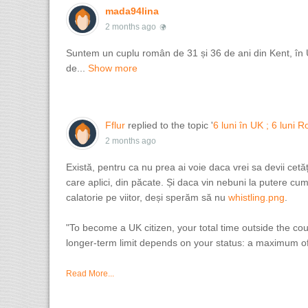
mada94lina
2 months ago
Suntem un cuplu român de 31 și 36 de ani din Kent, în UK 
de...
Show more
Fflur
replied to the topic '
6 luni în UK ; 6 luni 
2 months ago
Există, pentru ca nu prea ai voie daca vrei sa devii ce
care aplici, din păcate. Și daca vin nebuni la putere cum
calatorie pe viitor, deși sperăm să nu
whistling.png
​​​​​​.
"To become a UK citizen, your total time outside the c
longer-term limit depends on your status: a maximum of 4
Read More...