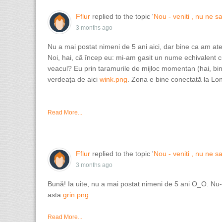
Fflur
replied to the topic '
Nou - veniti , nu ne sa
3 months ago
Nu a mai postat nimeni de 5 ani aici, dar bine ca am a
Noi, hai, că încep eu: mi-am gasit un nume echivalent cu
veacul? Eu prin taramurile de mijloc momentan (hai, b
verdeața de aici
wink.png
. Zona e bine conectată la Lo
Read More...
Fflur
replied to the topic '
Nou - veniti , nu ne sa
3 months ago
Bună! Ia uite, nu a mai postat nimeni de 5 ani O_O. Nu-
asta
grin.png
Read More...