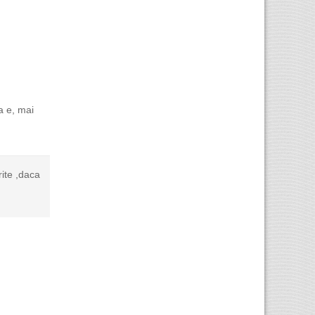
a e, mai
rite ,daca