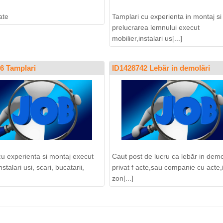
ate
Tamplari cu experienta in montaj si
prelucrarea lemnului execut
mobilier,instalari us[...]
6 Tamplari
ID1428742 Lebăr in demolări
cu experienta si montaj execut
Caut post de lucru ca lebăr in demol
nstalari usi, scari, bucatarii,
privat f acte,sau companie cu acte,
zon[...]