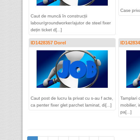
Case priv
Caut de muncă în construcții
labour/groundworker/ajutor de steel fixer
dețin ticket d[...]
ID1428357 Dorel
ID142834
Caut post de lucru la privat cu s-au f acte,
Tamplari 
ca penter fixer glet parchet laminat, di[...]
mobilier, i
pa[...]