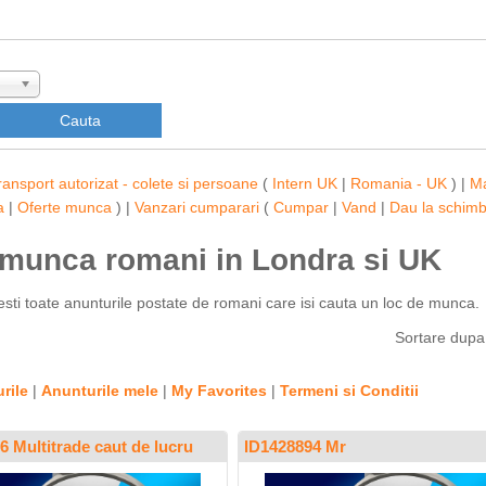
ransport autorizat - colete si persoane
(
Intern UK
|
Romania - UK
) |
M
a
|
Oferte munca
) |
Vanzari cumparari
(
Cumpar
|
Vand
|
Dau la schim
e munca romani in Londra si UK
sesti toate anunturile postate de romani care isi cauta un loc de munca.
Sortare dup
rile
|
Anunturile mele
|
My Favorites
|
Termeni si Conditii
6 Multitrade caut de lucru
ID1428894 Mr