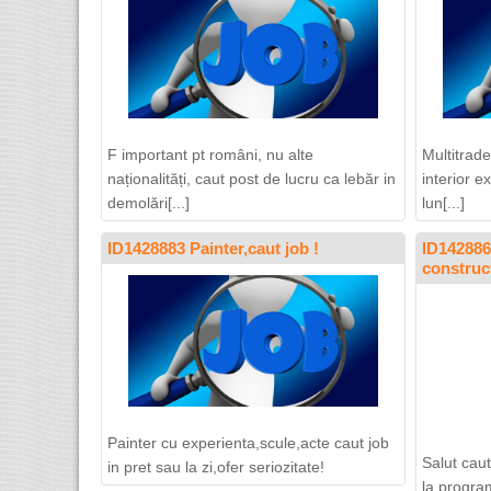
F important pt români, nu alte
Multitrade
naționalități, caut post de lucru ca lebăr in
interior e
demolări[...]
lun[...]
ID1428883 Painter,caut job !
ID142886
construc
Painter cu experienta,scule,acte caut job
Salut caut
in pret sau la zi,ofer seriozitate!
la progra