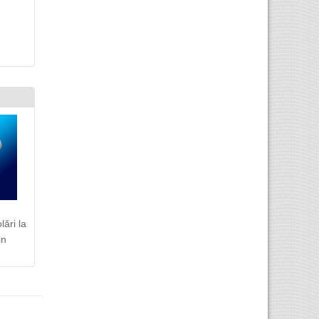
ări la
in