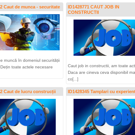
2 Caut de munca - securitate
ID1428771 CAUT JOB IN
CONSTRUCTII
de muncă în domeniul securității
Caut job in constructii, am toate act
 Dețin toate actele necesare
Daca are cineva ceva disponibil m
co[...]
2 Caut de lucru construcții
ID1428345 Tamplari cu experien