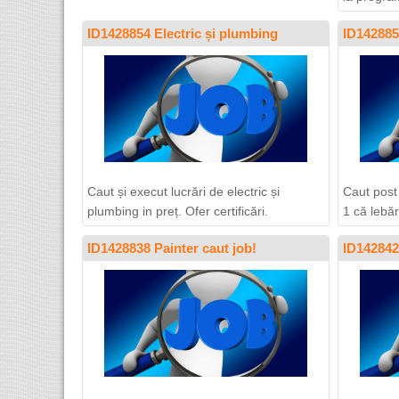
ID1428854 Electric și plumbing
ID142885
Caut și execut lucrări de electric și
Caut post
plumbing in preț. Ofer certificări.
1 că lebăr,
ID1428838 Painter caut job!
ID1428420