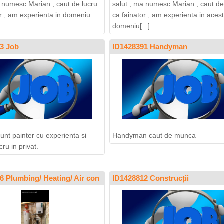
a numesc Marian , caut de lucru
salut , ma numesc Marian , caut de
or , am experienta in domeniu .
ca fainator , am experienta in acest
domeniu[...]
3 Job
ID1428391 Handyman
unt painter cu experienta si
Handyman caut de munca
cru in privat.
6 Plumbing/ Heating/ Air con
ID1428812 Construcții