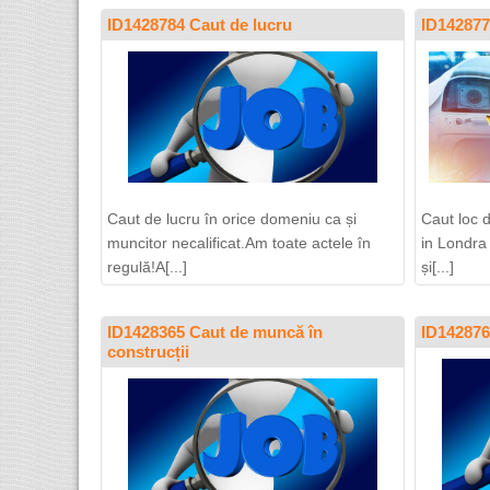
ID1428784 Caut de lucru
ID142877
Caut de lucru în orice domeniu ca și
Caut loc 
muncitor necalificat.Am toate actele în
in Londra
regulă!A[...]
și[...]
ID1428365 Caut de muncă în
ID142876
construcții