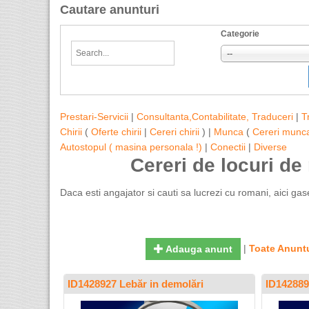
Cautare anunturi
Categorie
--
Prestari-Servicii
|
Consultanta,Contabilitate, Traduceri
|
T
Chirii
(
Oferte chirii
|
Cereri chirii
) |
Munca
(
Cereri munc
Autostopul ( masina personala !)
|
Conectii
|
Diverse
Cereri de locuri d
Daca esti angajator si cauti sa lucrezi cu romani, aici ga
|
Toate Anuntu
Adauga anunt
ID1428927 Lebăr in demolări
ID142889