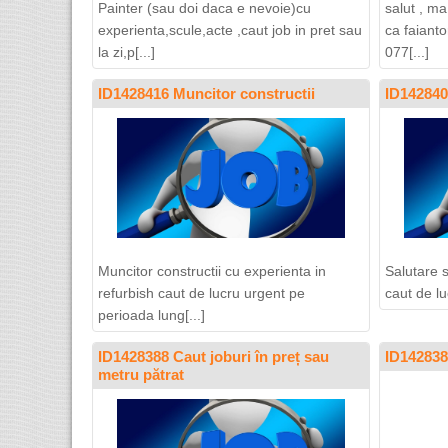
Painter (sau doi daca e nevoie)cu
salut , m
experienta,scule,acte ,caut job in pret sau
ca faiant
la zi,p[...]
077[...]
ID1428416 Muncitor constructii
ID142840
Muncitor constructii cu experienta in
Salutare s
refurbish caut de lucru urgent pe
caut de lu
perioada lung[...]
ID1428388 Caut joburi în preț sau
ID142838
metru pătrat