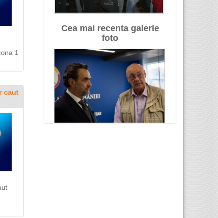
Cea mai recenta galerie
foto
zona 1
r caut
aut