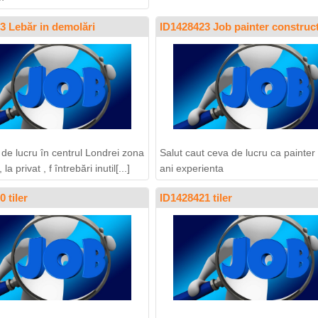
3 Lebăr in demolări
ID1428423 Job painter construc
 de lucru în centrul Londrei zona
Salut caut ceva de lucru ca painte
 la privat , f întrebări inutil[...]
ani experienta
 tiler
ID1428421 tiler