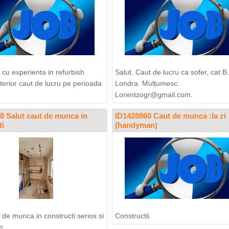
 cu experienta in refurbish
Salut. Caut de lucru ca sofer, cat B.
xterior caut de lucru pe perioada
Londra. Mulțumesc.
Lorentzogr@gmail.com
.
8 Salut caut de munca in
ID1428860 Caut de munca :la zi
ti
(handyman)
 de munca in constructi serios si
Constructii
m