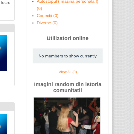
Autostopul ( masina personala !)
 lucru
(0)
Conectii (0)
Diverse (0)
Utilizatori online
No members to show currently
View All (0)
Imagini random din istoria
comunitatii