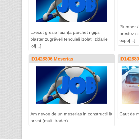
Plumber /
Execut gresie faianță parchet rigips
prestez s
plaster zugrăveli tencuieli izolații zidărie
expe[...]
lof[...]
ID1428806 Meserias
ID142880
Am nevoe de un meserias in constructii là
Caut de m
privat (multi trader)