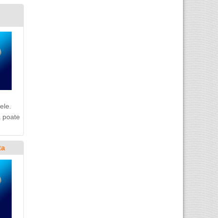
ele.
a poate
ta