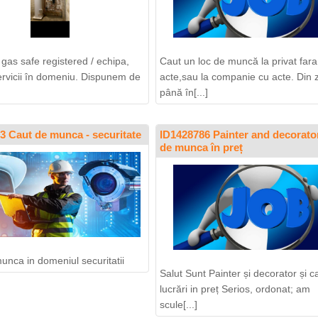
 gas safe registered / echipa,
Caut un loc de muncă la privat fara
ervicii în domeniu. Dispunem de
acte,sau la companie cu acte. Din 
până în[...]
3 Caut de munca - securitate
ID1428786 Painter and decorato
de munca în preț
unca in domeniul securitatii
Salut Sunt Painter și decorator și c
lucrări in preț Serios, ordonat; am
scule[...]