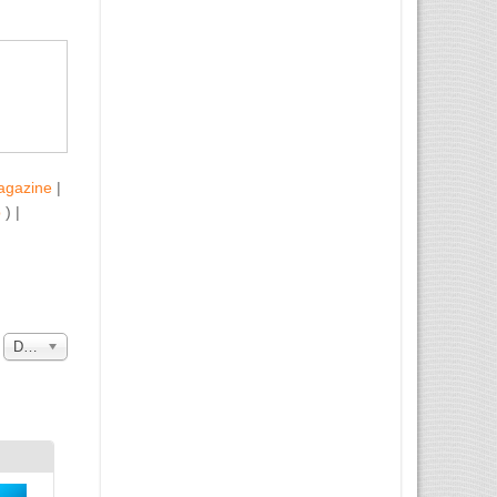
agazine
|
b
) |
a
Data