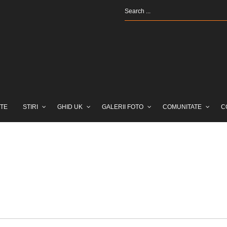
TE
STIRI
GHID UK
GALERII FOTO
COMUNITATE
C