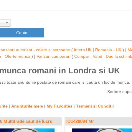
ransport autorizat - colete si persoane
(
Intern UK
|
Romania - UK
) |
M
a
|
Oferte munca
) |
Vanzari cumparari
(
Cumpar
|
Vand
|
Dau la schim
e munca romani in Londra si UK
sesti toate anunturile postate de romani care isi cauta un loc de munca.
Sortare dup
rile
|
Anunturile mele
|
My Favorites
|
Termeni si Conditii
6 Multitrade caut de lucru
ID1428894 Mr