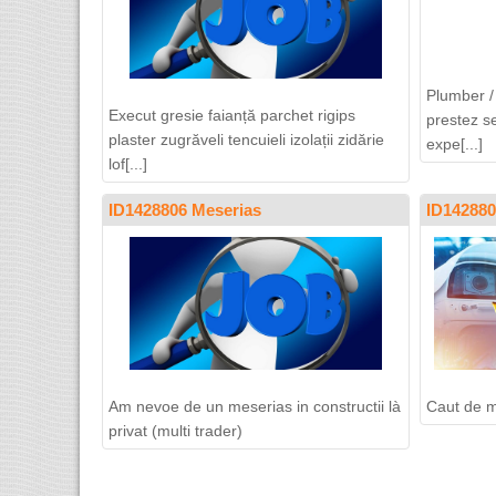
Plumber /
Execut gresie faianță parchet rigips
prestez s
plaster zugrăveli tencuieli izolații zidărie
expe[...]
lof[...]
ID1428806 Meserias
ID142880
Am nevoe de un meserias in constructii là
Caut de m
privat (multi trader)