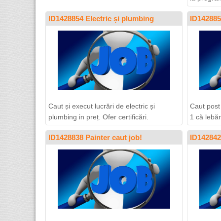
ID1428854 Electric și plumbing
ID142885
Caut și execut lucrări de electric și
Caut post
plumbing in preț. Ofer certificări.
1 că lebăr,
ID1428838 Painter caut job!
ID1428420