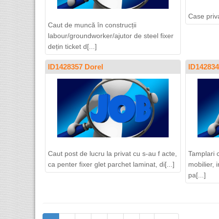
Case priv
Caut de muncă în construcții
labour/groundworker/ajutor de steel fixer
dețin ticket d[...]
ID1428357 Dorel
ID142834
Caut post de lucru la privat cu s-au f acte,
Tamplari 
ca penter fixer glet parchet laminat, di[...]
mobilier, i
pa[...]