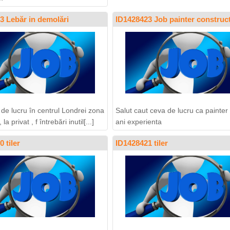
3 Lebăr in demolări
ID1428423 Job painter construc
 de lucru în centrul Londrei zona
Salut caut ceva de lucru ca painte
 la privat , f întrebări inutil[...]
ani experienta
 tiler
ID1428421 tiler