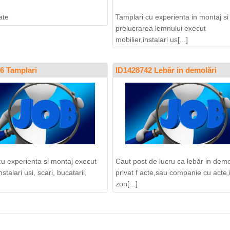
ate
Tamplari cu experienta in montaj si
prelucrarea lemnului execut
mobilier,instalari us[...]
6 Tamplari
ID1428742 Lebăr in demolări
cu experienta si montaj execut
Caut post de lucru ca lebăr in demol
nstalari usi, scari, bucatarii,
privat f acte,sau companie cu acte,
zon[...]