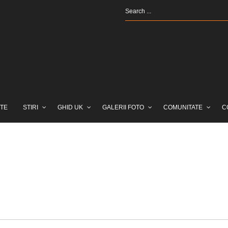
TE
STIRI
GHID UK
GALERII FOTO
COMUNITATE
C