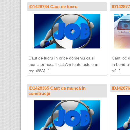
ID1428784 Caut de lucru
ID142877
Caut de lucru în orice domeniu ca și
Caut loc 
muncitor necalificat.Am toate actele în
in Londra
regulă!A[...]
și[...]
ID1428365 Caut de muncă în
ID142876
construcții