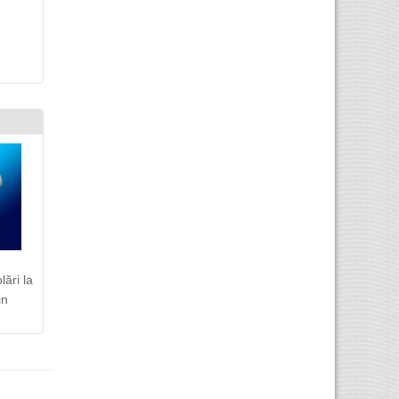
ări la
in