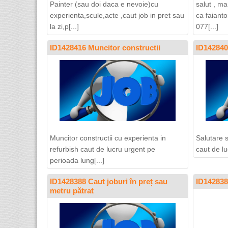
Painter (sau doi daca e nevoie)cu
salut , m
experienta,scule,acte ,caut job in pret sau
ca faiant
la zi,p[...]
077[...]
ID1428416 Muncitor constructii
ID142840
Muncitor constructii cu experienta in
Salutare s
refurbish caut de lucru urgent pe
caut de lu
perioada lung[...]
ID1428388 Caut joburi în preț sau
ID142838
metru pătrat