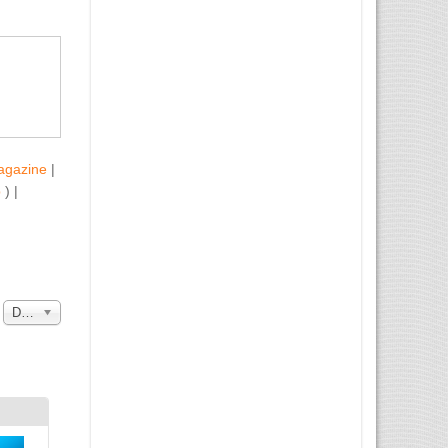
agazine
|
b
) |
a
Data