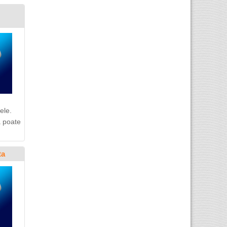
ele.
a poate
ta