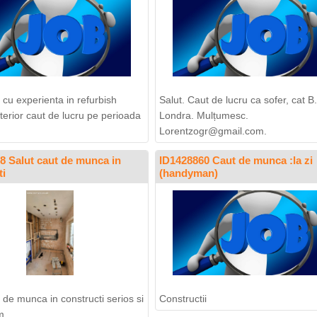
 cu experienta in refurbish
Salut. Caut de lucru ca sofer, cat B.
xterior caut de lucru pe perioada
Londra. Mulțumesc.
Lorentzogr@gmail.com
.
8 Salut caut de munca in
ID1428860 Caut de munca :la zi
ti
(handyman)
 de munca in constructi serios si
Constructii
m