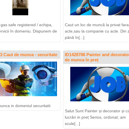
 gas safe registered / echipa,
Caut un loc de muncă la privat fara
ervicii în domeniu. Dispunem de
acte,sau la companie cu acte. Din 
până în[...]
3 Caut de munca - securitate
ID1428786 Painter and decorato
de munca în preț
unca in domeniul securitatii
Salut Sunt Painter și decorator și c
lucrări in preț Serios, ordonat; am
scule[...]