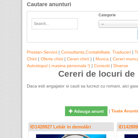
Cautare anunturi
Categorie
--
Prestari-Servicii
|
Consultanta,Contabilitate, Traduceri
|
T
Chirii
(
Oferte chirii
|
Cereri chirii
) |
Munca
(
Cereri munc
Autostopul ( masina personala !)
|
Conectii
|
Diverse
Cereri de locuri d
Daca esti angajator si cauti sa lucrezi cu romani, aici ga
|
Toate Anuntu
Adauga anunt
ID1428927 Lebăr in demolări
ID142889