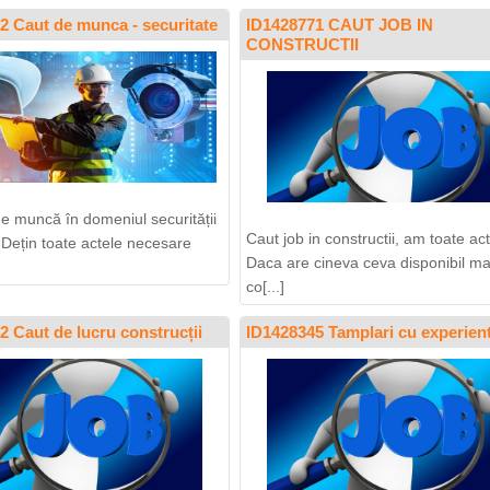
2 Caut de munca - securitate
ID1428771 CAUT JOB IN
CONSTRUCTII
de muncă în domeniul securității
Caut job in constructii, am toate act
 Dețin toate actele necesare
Daca are cineva ceva disponibil m
co[...]
2 Caut de lucru construcții
ID1428345 Tamplari cu experien