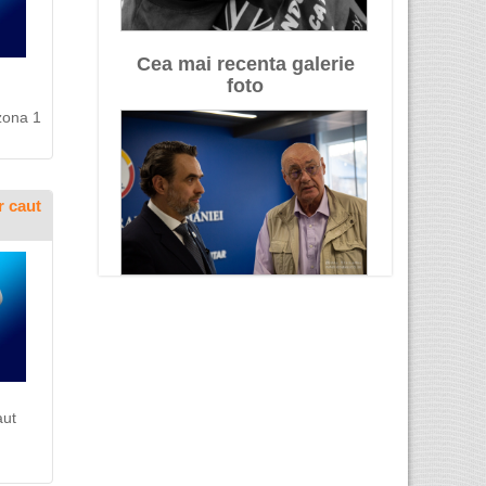
Cea mai recenta galerie
foto
zona 1
r caut
aut