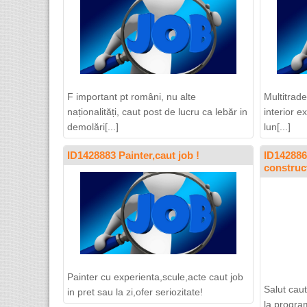
F important pt români, nu alte
Multitrade
naționalități, caut post de lucru ca lebăr in
interior e
demolări[...]
lun[...]
ID1428883 Painter,caut job !
ID142886
construc
Painter cu experienta,scule,acte caut job
Salut caut
in pret sau la zi,ofer seriozitate!
la progra