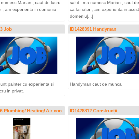
a numesc Marian , caut de lucru
salut , ma numesc Marian , caut de
or , am experienta in domeniu .
ca fainator , am experienta in acest
domeniu[...]
3 Job
ID1428391 Handyman
unt painter cu experienta si
Handyman caut de munca
cru in privat.
6 Plumbing/ Heating/ Air con
ID1428812 Construcții