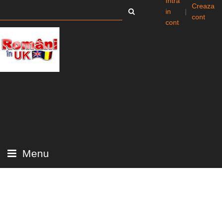
Intra
Creaza
in
|
cont
cont
Menu