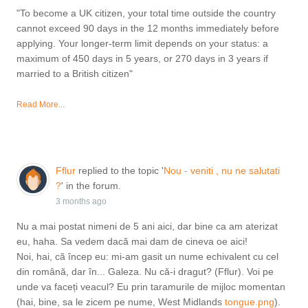
"To become a UK citizen, your total time outside the country
cannot exceed 90 days in the 12 months immediately before
applying. Your longer-term limit depends on your status: a
maximum of 450 days in 5 years, or 270 days in 3 years if
married to a British citizen"
Read More...
Fflur
replied to the topic '
Nou - veniti , nu ne salutati
?
' in the forum.
3 months ago
Nu a mai postat nimeni de 5 ani aici, dar bine ca am aterizat
eu, haha. Sa vedem dacă mai dam de cineva oe aici!
Noi, hai, că încep eu: mi-am gasit un nume echivalent cu cel
din română, dar în... Galeza. Nu că-i dragut? (Fflur). Voi pe
unde va faceți veacul? Eu prin taramurile de mijloc momentan
(hai, bine, sa le zicem pe nume, West Midlands
tongue.png
).