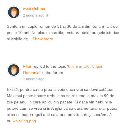
mada94lina
2 months ago
Suntem un cuplu român de 31 și 36 de ani din Kent, în UK de
peste 10 ani. Ne plac excursiile, restaurantele, orașele istorice
și ieșirile de...
Show more
Fflur
replied to the topic '
6 luni în UK ; 6 luni
Romania
' in the forum.
2 months ago
Există, pentru ca nu prea ai voie daca vrei sa devii cetățean.
Maximul peste hotare trebuie sa se rezume la maxim 90 de
zile pe anul in care aplici, din păcate. Și daca vin nebuni la
putere cum se vrea și in Anglia ca sa dărâme țara, s-ar putea
si sa se bage reguli anti-calatorie pe viitor, deși sperăm să
nu
whistling.png
​​​​​​.