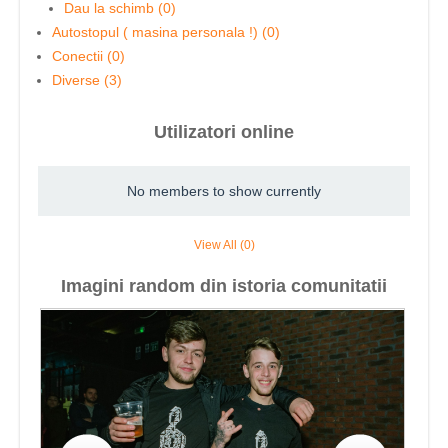
Dau la schimb (0)
Autostopul ( masina personala !) (0)
Conectii (0)
Diverse (3)
Utilizatori online
No members to show currently
View All (0)
Imagini random din istoria comunitatii