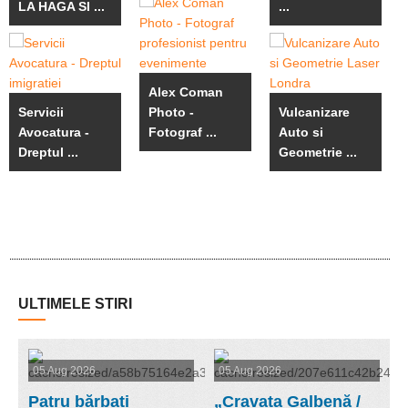
LA HAGA SI ...
...
Alex Coman
Servicii
Photo -
Vulcanizare
Avocatura -
Fotograf ...
Auto si
Dreptul ...
Geometrie ...
ULTIMELE STIRI
05 Aug 2026
05 Aug 2026
Patru bărbați
„Cravata Galbenă /