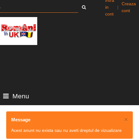
Intra
Creaza
in
|
cont
cont
Menu
×
Message
Acest anunt nu exista sau nu aveti dreptul de vizualizare