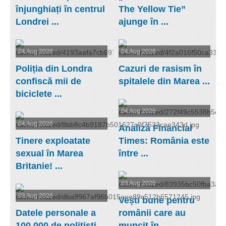
înjunghiați în centrul
The Yellow Tie”
Londrei ...
ajunge în ...
04 Aug 2026
04 Aug 2026
Poliția din Londra
Cazuri de rasism în
confiscă mii de
spitalele din Marea ...
biciclete ...
04 Aug 2026
04 Aug 2026
Analiză Financial
Tinere exploatate
Times: România este
sexual în Marea
între ...
Britanie! ...
03 Aug 2026
03 Aug 2026
Vești bune pentru
Datele personale a
românii care au
100.000 de polițiști
muncit în ...