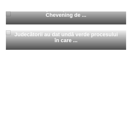
Românii pot obține din nou burse
Chevening de ...
Judecătorii au dat undă verde procesului
în care ...