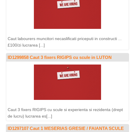
Caut labourers muncitori necaslificati priceputi in constructi ...
£100/zi lucrarea [...]
ID1299858 Caut 3 fixers RIGIPS cu scule in LUTON
Caut 3 fixers RIGIPS cu scule si experienta si rezidenta (drept
de lucru) lucrarea es[...]
ID1297107 Caut 1 MESERIAS GRESIE / FAIANTA SCULE