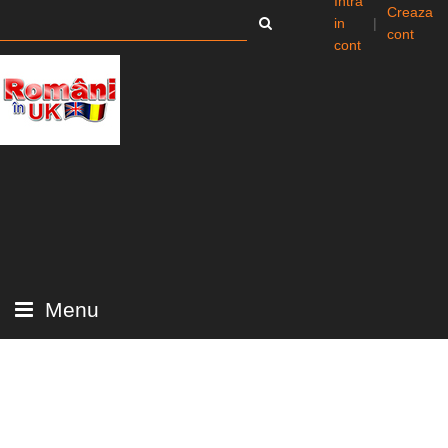
Intra
Creaza
in
|
cont
cont
Menu