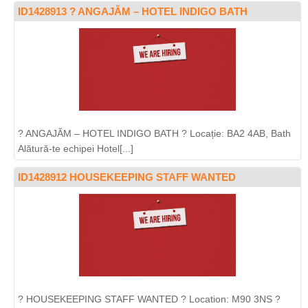
ID1428913 ? ANGAJĂM – HOTEL INDIGO BATH
? ANGAJĂM – HOTEL INDIGO BATH ? Locație: BA2 4AB, Bath
Alătură-te echipei Hotel[...]
ID1428912 HOUSEKEEPING STAFF WANTED
? HOUSEKEEPING STAFF WANTED ? Location: M90 3NS ?