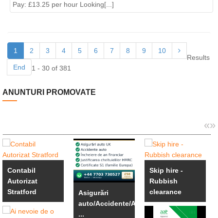
Pay: £13.25 per hour Looking[...]
1
2
3
4
5
6
7
8
9
10
Results
End
1 - 30 of 381
ANUNTURI PROMOVATE
«
»
Contabil
Skip hire -
Autorizat
Rubbish
Stratford
clearance
Asigurări
auto/Accidente/An
...