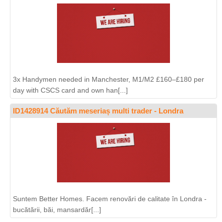
3x Handymen needed in Manchester, M1/M2 £160–£180 per
day with CSCS card and own han[...]
ID1428914 Căutăm meseriaș multi trader - Londra
Suntem Better Homes. Facem renovări de calitate în Londra -
bucătării, băi, mansardăr[...]