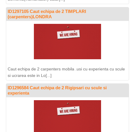
ID1297105 Caut echipa de 2 TIMPLARI
(carpenters)LONDRA
Caut echipa de 2 carpenters mobila .usi cu experienta cu scule
si ucrarea este in Lo[...]
ID1296584 Caut echipa de 2 Rigipsari cu scule si
experienta