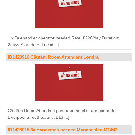
1 x Telehandler operator needed Rate: £220/day Duration:
2days Start date: Tuesd[...]
ID1428916 Căutăm Room Attendant Londra
Căutăm Room Attendant pentru un hotel în apropiere de
Liverpool Street! Salariu: £13[...]
ID1428915 3x Handymen needed Manchester, M1/M2