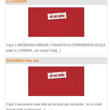
in LONDON
Caut 1 MESERIAS GRESIE / FAIANTA CU EXPERIENTA SCULE
este in LONDRA,..se cauta Faia[...]
ID1428925 Ofer job
Caut o persoana care stie sa lucreze pe computer ,la un nivel
foarte inalt profesiona[...]