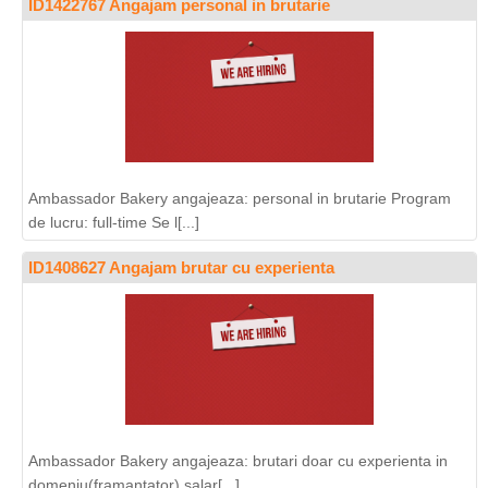
ID1422767 Angajam personal in brutarie
Ambassador Bakery angajeaza: personal in brutarie Program
de lucru: full-time Se l[...]
ID1408627 Angajam brutar cu experienta
Ambassador Bakery angajeaza: brutari doar cu experienta in
domeniu(framantator) salar[...]