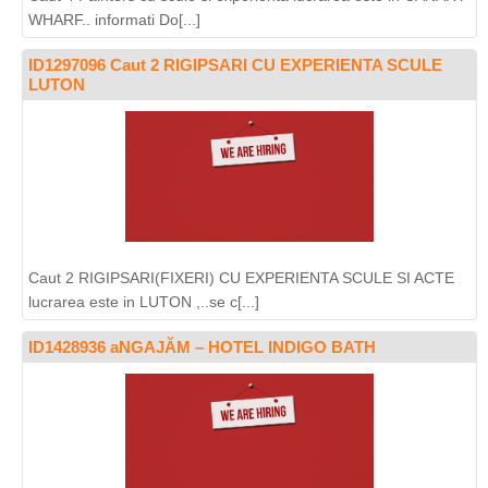
WHARF.. informati Do[...]
ID1297096 Caut 2 RIGIPSARI CU EXPERIENTA SCULE
LUTON
Caut 2 RIGIPSARI(FIXERI) CU EXPERIENTA SCULE SI ACTE
lucrarea este in LUTON ,..se c[...]
ID1428936 aNGAJĂM – HOTEL INDIGO BATH