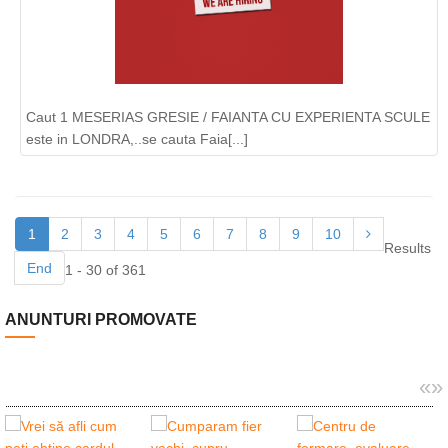
Caut 1 MESERIAS GRESIE / FAIANTA CU EXPERIENTA SCULE
este in LONDRA,..se cauta Faia[...]
1
2
3
4
5
6
7
8
9
10
Results
End
1 - 30 of 361
ANUNTURI PROMOVATE
«
»