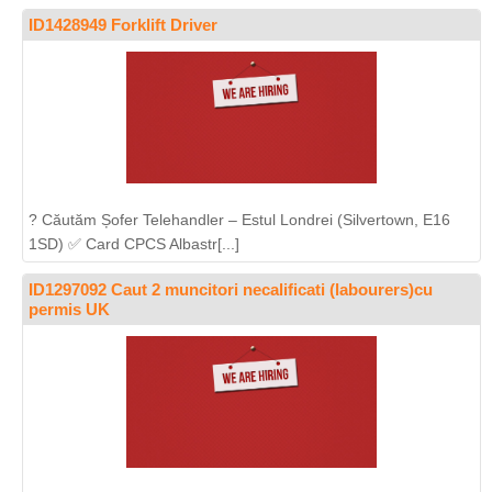
ID1428949 Forklift Driver
? Căutăm Șofer Telehandler – Estul Londrei (Silvertown, E16
1SD) ✅ Card CPCS Albastr[...]
ID1297092 Caut 2 muncitori necalificati (labourers)cu
permis UK