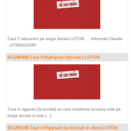
Caut 2 labourers pe lunga durata LUTON , .. informati.Claudiu
..07305310339
ID1296456 Caut 4 Righipsari (bordat ) LUTON
Caut 4 rigipsari (la bordat) se cere rezidenta lucrarea este pe
lunga durata si este [...]
ID1296348 Caut 4 Rigipsari (la bordat) in afara LUTON