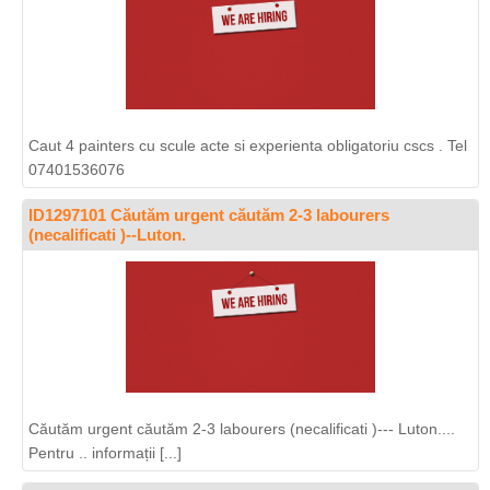
Caut 4 painters cu scule acte si experienta obligatoriu cscs . Tel
07401536076
ID1297101 Căutăm urgent căutăm 2-3 labourers
(necalificati )--Luton.
Căutăm urgent căutăm 2-3 labourers (necalificati )--- Luton....
Pentru .. informații [...]