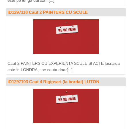
este pe lunga durata ..[...]
ID1297118 Caut 2 PAINTERS CU SCULE
Caut 2 PAINTERS CU EXPERIENTA SCULE SI ACTE lucrarea
este in LONDRA ,..se cauta doar[...]
ID1297103 Caut 4 Rigipsari (la bordat) LUTON