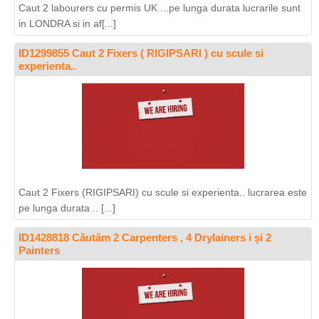
Caut 2 labourers cu permis UK ...pe lunga durata lucrarile sunt
in LONDRA si in af[...]
ID1299855 Caut 2 Fixers ( RIGIPSARI ) cu scule si
experienta..
Caut 2 Fixers (RIGIPSARI) cu scule si experienta.. lucrarea este
pe lunga durata .. [...]
ID1428818 Căutăm 2 Carpenters , 4 Drylainers i și 2
Painters