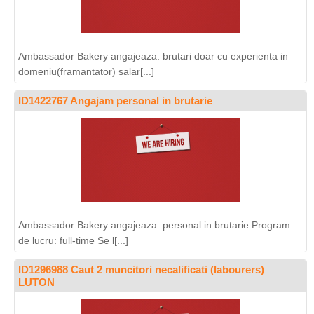
Ambassador Bakery angajeaza: brutari doar cu experienta in
domeniu(framantator) salar[...]
ID1422767 Angajam personal in brutarie
Ambassador Bakery angajeaza: personal in brutarie Program
de lucru: full-time Se l[...]
ID1296988 Caut 2 muncitori necalificati (labourers)
LUTON