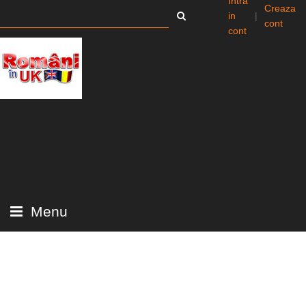
Intra
Creaza
in
|
cont
cont
Menu