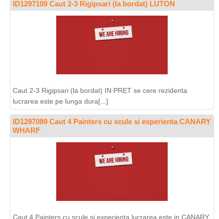
ID1297109 Caut 2-3 Rigipsari (la bordat) LUTON
Caut 2-3 Rigipsari (la bordat) IN PRET se cere rezidenta
lucrarea este pe lunga dura[...]
ID1297089 Caut 4 Painters cu scule si experienta CANARY
WHARF
Caut 4 Painters cu scule si experienta lucrarea este in CANARY