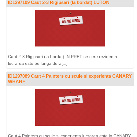
ID1297109 Caut 2-3 Rigipsari (la bordat) LUTON
Caut 2-3 Rigipsari (la bordat) IN PRET se cere rezidenta
lucrarea este pe lunga dura[...]
ID1297089 Caut 4 Painters cu scule si experienta CANARY
WHARF
Caut 4 Painters cu scule si experienta lucrarea este in CANARY