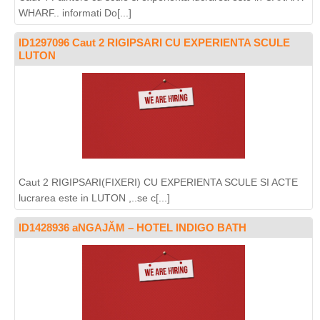
WHARF.. informati Do[...]
ID1297096 Caut 2 RIGIPSARI CU EXPERIENTA SCULE
LUTON
Caut 2 RIGIPSARI(FIXERI) CU EXPERIENTA SCULE SI ACTE
lucrarea este in LUTON ,..se c[...]
ID1428936 aNGAJĂM – HOTEL INDIGO BATH