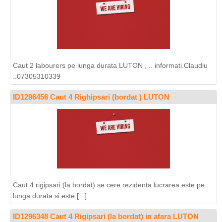
Caut 2 labourers pe lunga durata LUTON , .. informati.Claudiu
..07305310339
ID1296456 Caut 4 Righipsari (bordat ) LUTON
Caut 4 rigipsari (la bordat) se cere rezidenta lucrarea este pe
lunga durata si este [...]
ID1296348 Caut 4 Rigipsari (la bordat) in afara LUTON