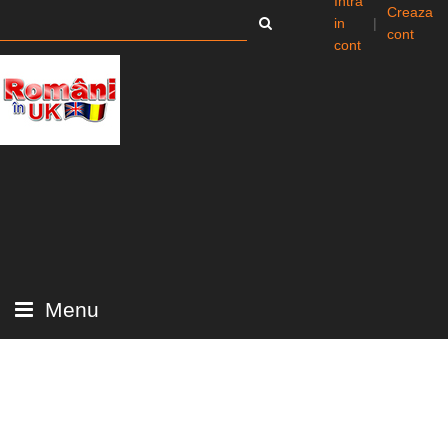
Intra
Creaza
in
|
cont
cont
Menu