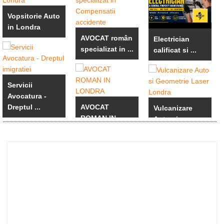
Vopsitorie Auto
in Londra
AVOCAT român
Electrician
specializat in ...
calificat si ...
Servicii
Avocatura -
Dreptul ...
AVOCAT
Vulcanizare
ROMAN IN
Auto si
LONDRA
Geometrie ...