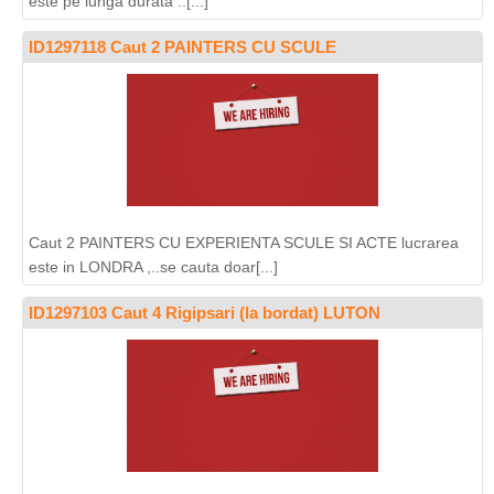
este pe lunga durata ..[...]
ID1297118 Caut 2 PAINTERS CU SCULE
Caut 2 PAINTERS CU EXPERIENTA SCULE SI ACTE lucrarea
este in LONDRA ,..se cauta doar[...]
ID1297103 Caut 4 Rigipsari (la bordat) LUTON