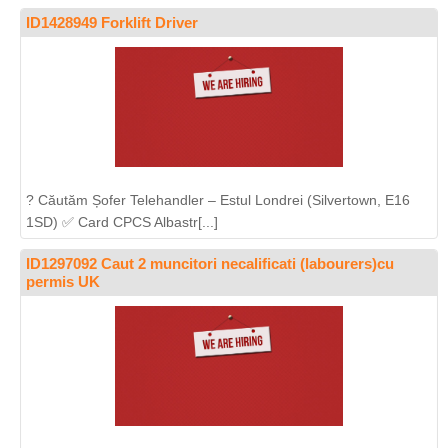
ID1428949 Forklift Driver
? Căutăm Șofer Telehandler – Estul Londrei (Silvertown, E16
1SD) ✅ Card CPCS Albastr[...]
ID1297092 Caut 2 muncitori necalificati (labourers)cu
permis UK