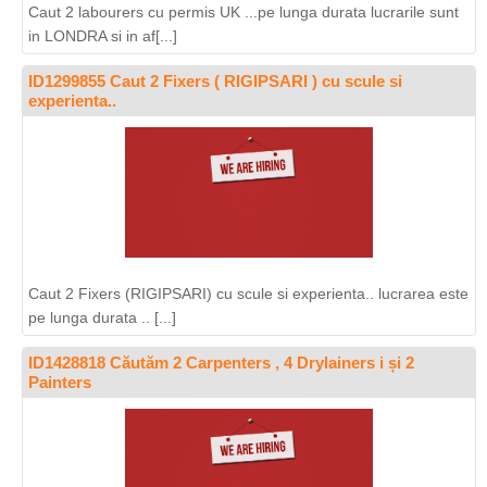
Caut 2 labourers cu permis UK ...pe lunga durata lucrarile sunt
in LONDRA si in af[...]
ID1299855 Caut 2 Fixers ( RIGIPSARI ) cu scule si
experienta..
Caut 2 Fixers (RIGIPSARI) cu scule si experienta.. lucrarea este
pe lunga durata .. [...]
ID1428818 Căutăm 2 Carpenters , 4 Drylainers i și 2
Painters