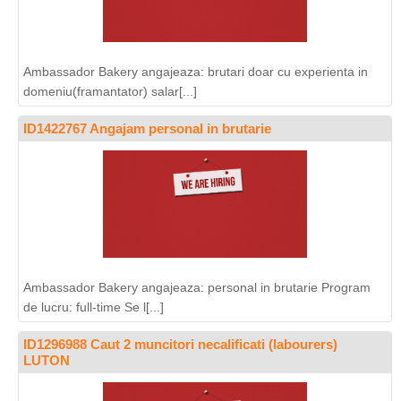
Ambassador Bakery angajeaza: brutari doar cu experienta in
domeniu(framantator) salar[...]
ID1422767 Angajam personal in brutarie
Ambassador Bakery angajeaza: personal in brutarie Program
de lucru: full-time Se l[...]
ID1296988 Caut 2 muncitori necalificati (labourers)
LUTON