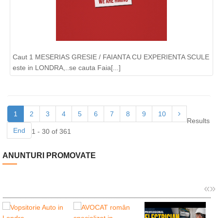
Caut 1 MESERIAS GRESIE / FAIANTA CU EXPERIENTA SCULE
este in LONDRA,..se cauta Faia[...]
1
2
3
4
5
6
7
8
9
10
Results
End
1 - 30 of 361
ANUNTURI PROMOVATE
«
»