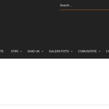
TE
STIRI
GHID UK
GALERII FOTO
COMUNITATE
C