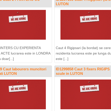
LUTON
PAINTERS CU EXPERIENTA
Caut 4 Rigipsari (la bordat) se cere
 ACTE lucrarea este in LONDRA
rezidenta lucrarea este pe lunga du
 doar[...]
este [...]
9 Caut labourers muncitori
ID1299858 Caut 3 fixers RIGIPS
cati LUTON
scule in LUTON