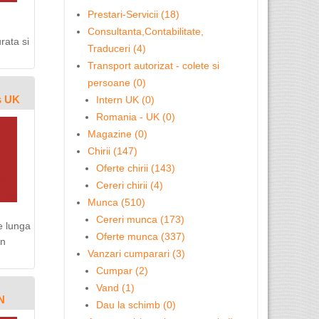
Prestari-Servicii (18)
Consultanta,Contabilitate,
rata si
Traduceri (4)
Transport autorizat - colete si
persoane (0)
s UK
Intern UK (0)
Romania - UK (0)
Magazine (0)
Chirii (147)
Oferte chirii (143)
Cereri chirii (4)
Munca (510)
Cereri munca (173)
e lunga
Oferte munca (337)
in
Vanzari cumparari (3)
Cumpar (2)
Vand (1)
N
Dau la schimb (0)