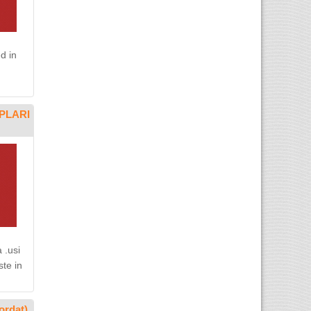
d in
MPLARI
 .usi
ste in
ordat)