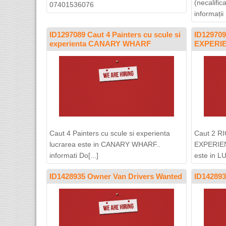
(necalifica
07401536076
informații [
ID1297089 Caut 4 Painters cu scule si
ID12970
experienta CANARY WHARF
EXPERI
Caut 4 Painters cu scule si experienta
Caut 2 R
lucrarea este in CANARY WHARF..
EXPERIEN
informati Do[...]
este in LU
ID1428935 Owner Van Drivers Wanted
ID142893