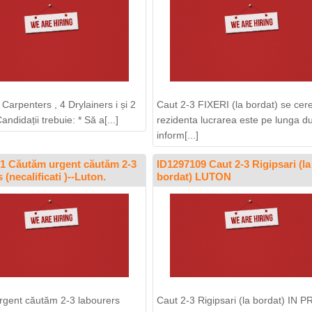
Carpenters , 4 Drylainers i și 2
Caut 2-3 FIXERI (la bordat) se cer
andidații trebuie: * Să a[...]
rezidenta lucrarea este pe lunga du
inform[...]
1 Căutăm urgent căutăm 2-3
ID1297109 Caut 2-3 Rigipsari (la
 (necalificati )--Luton.
bordat) LUTON
gent căutăm 2-3 labourers
Caut 2-3 Rigipsari (la bordat) IN 