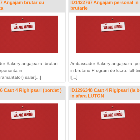
7 Angajam brutar cu
ID1422767 Angajam personal in
ta
brutarie
r Bakery angajeaza: brutari
Ambassador Bakery angajeaza: pe
xperienta in
in brutarie Program de lucru: full-t
amantator) salar[...]
l[...]
6 Caut 4 Righipsari (bordat )
ID1296348 Caut 4 Rigipsari (la b
in afara LUTON