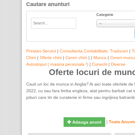
Cautare anunturi
Categorie
--
Prestari-Servicii
|
Consultanta,Contabilitate, Traduceri
|
T
Chirii
(
Oferte chirii
|
Cereri chirii
) |
Munca
(
Cereri munc
Autostopul ( masina personala !)
|
Conectii
|
Diverse
Oferte locuri de mun
Cauti un loc de munca in Anglia? Ai aici toate ofertele de 
2022, cu sau fara limba engleza, atat pentru barbati cat si
joburi care tin de curatenie in firme sau ingrijirea batranilo
|
Toate Anuntu
Adauga anunt