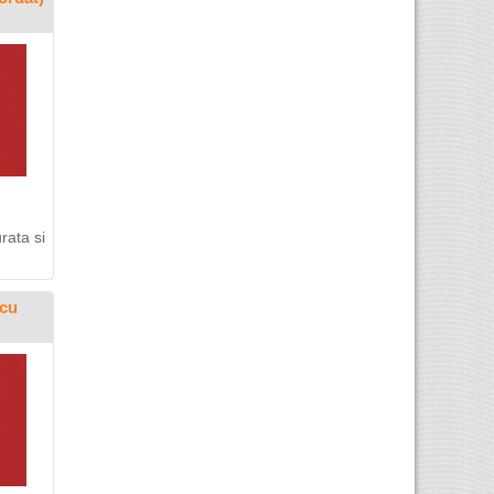
rata si
 cu