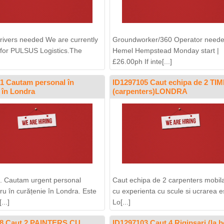
drivers needed We are currently
Groundworker/360 Operator neede
g for PULSUS Logistics.The
Hemel Hempstead Monday start |
£26.00ph If inte[...]
1 Cautam personal în
ID1297105 Caut echipa de 2 TI
 în Londra
(carpenters)LONDRA
. Cautam urgent personal
Caut echipa de 2 carpenters mobila
ru în curățenie în Londra. Este
cu experienta cu scule si ucrarea e
...]
Lo[...]
18 Caut 2 PAINTERS CU
ID1297103 Caut 4 Rigipsari (la b