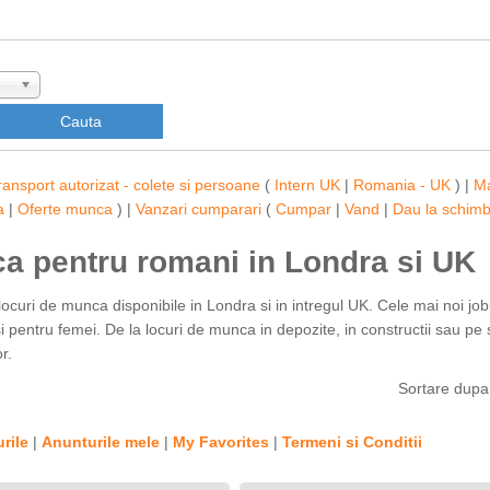
ransport autorizat - colete si persoane
(
Intern UK
|
Romania - UK
) |
M
a
|
Oferte munca
) |
Vanzari cumparari
(
Cumpar
|
Vand
|
Dau la schim
ca pentru romani in Londra si UK
locuri de munca disponibile in Londra si in intregul UK. Cele mai noi job
 pentru femei. De la locuri de munca in depozite, in constructii sau pe s
r.
Sortare dup
rile
|
Anunturile mele
|
My Favorites
|
Termeni si Conditii