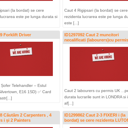
ipsari (la bordat) se cere
Caut 4 Rigipsari (la bordat) se cere
 lucrarea este pe lunga durata si
rezidenta lucrarea este pe lunga du
este [...]
 Forklift Driver
ID1297092 Caut 2 muncitori
necalificati (labourers)cu permi
Șofer Telehandler – Estul
Caut 2 labourers cu permis UK ...p
Silvertown, E16 1SD) ✅ Card
durata lucrarile sunt in LONDRA si 
tr[...]
af[...]
8 Căutăm 2 Carpenters , 4
ID1299862 Caut 2-3 FIXERI i (la
s i și 2 Painters
bordat) se cere rezidenta LUTO