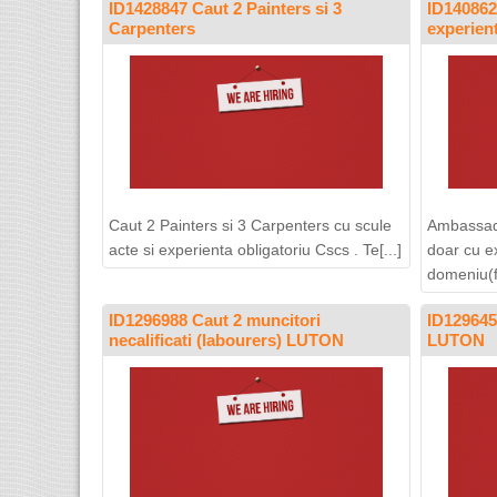
ID1428847 Caut 2 Painters si 3
ID140862
Carpenters
experien
Caut 2 Painters si 3 Carpenters cu scule
Ambassado
acte si experienta obligatoriu Cscs . Te[...]
doar cu e
domeniu(fr
ID1296988 Caut 2 muncitori
ID129645
necalificati (labourers) LUTON
LUTON