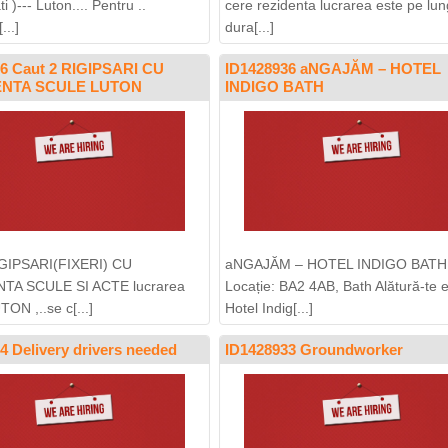
ti )--- Luton.... Pentru ..
cere rezidenta lucrarea este pe lu
...]
dura[...]
96 Caut 2 RIGIPSARI CU
ID1428936 aNGAJĂM – HOTEL
ENTA SCULE LUTON
INDIGO BATH
IGIPSARI(FIXERI) CU
aNGAJĂM – HOTEL INDIGO BATH
TA SCULE SI ACTE lucrarea
Locație: BA2 4AB, Bath Alătură-te e
TON ,..se c[...]
Hotel Indig[...]
4 Delivery drivers needed
ID1428933 Groundworker