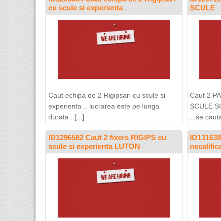
cu scule si experienta
SCULE
Caut echipa de 2 Rigipsari cu scule si
Caut 2 
experienta .. lucrarea este pe lunga
SCULE SI
durata ..[...]
,..se cauta
ID1296582 Caut 2 fixers RIGIPS cu
ID131638
scule si experienta LUTON
necalifi