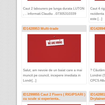
Caut 2 labourers pe lunga durata LUTON
Caut 4 rig
, .. informati.Claudiu ..07305310339
rezidenta
este [...]
ID1428953 Multi-trade
ID1428949
Salut, am nevoie de un baiat care a mai
? Căutăm 
muncit pe council, incepere imediata in
Londrei (
Londr[...]
CPCS Albas
ID1299855 Caut 2 Fixers ( RIGIPSARI )
ID142881
cu scule si experienta..
Drylainer