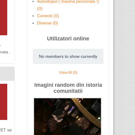
Autostopul ( masina personala !)
(0)
Conectii (0)
Diverse (0)
Utilizatori online
e
rata .
No members to show currently
View All (0)
Imagini random din istoria
comunitatii
PRET se