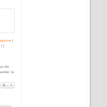
agazine
|
b
) |
uri din
antier, la
a
Data