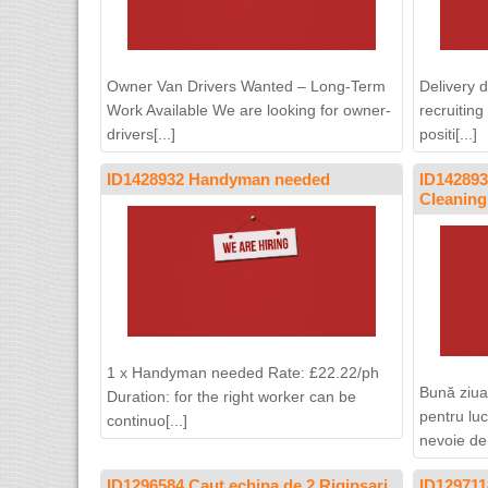
Owner Van Drivers Wanted – Long-Term
Delivery 
Work Available We are looking for owner-
recruitin
drivers[...]
positi[...]
ID1428932 Handyman needed
ID142893
Cleaning
1 x Handyman needed Rate: £22.22/ph
Bună ziua
Duration: for the right worker can be
pentru luc
continuo[...]
nevoie de[
ID1296584 Caut echipa de 2 Rigipsari
ID12971