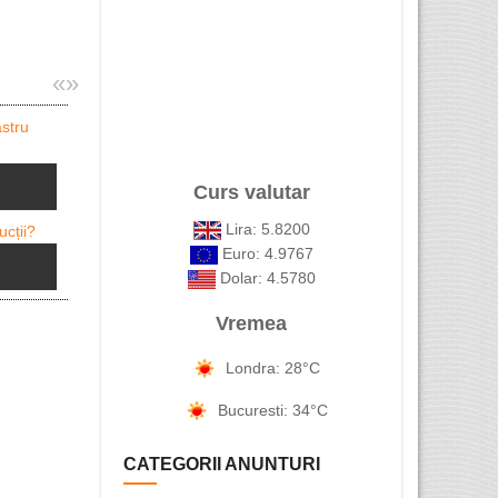
«
»
AVOCAT rom
Curs valutar
Avetii deja un card GQA verde ...
Lira: 5.8200
Euro: 4.9767
Dolar: 4.5780
Vremea
Londra: 28°C
Bucuresti: 34°C
Asigurări 
CATEGORII ANUNTURI
Electrician calificat si ...