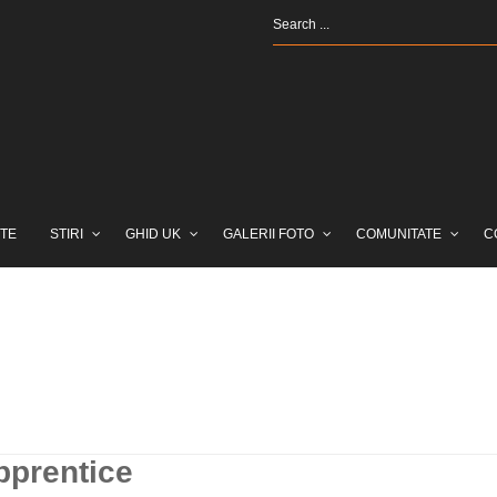
TE
STIRI
GHID UK
GALERII FOTO
COMUNITATE
C
pprentice