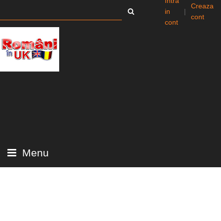
Intra
Creaza
in
|
cont
cont
Menu