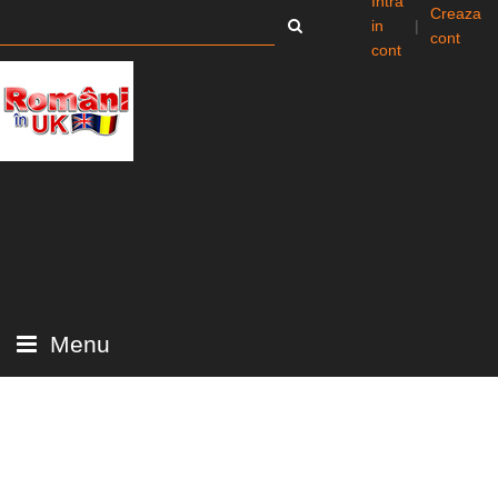
Intra
Creaza
in
|
cont
cont
Menu