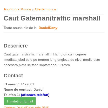
Anunturi
Munca
Oferte munca
Caut Gateman/traffic marshall
Toate anunturile de la
DanielDany
Descriere
Caut gateman/traffic marshall in Hampton cu incepere
imediata.jobul este pe termen lung,engleza de nivel mediu este
necesara,plata se face saptamanal 17£/ora.
Contact
ID anunt:
: 1427801
Nume de contact
: Daniel
Telefon 1:
(afiseaza telefon)
Trimiteti un Email
Contact DanielDany prin PMS