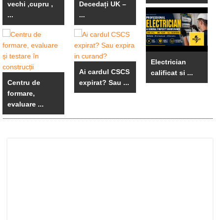
vechi ,cupru ,
Decedați UK –
...
...
Electrician
Ai cardul CSCS
calificat si ...
Centru de
expirat? Sau ...
formare,
evaluare ...