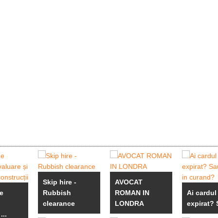
Skip hire -
AVOCAT
e
Rubbish
ROMAN IN
Ai cardu
clearance
LONDRA
expirat? S
...