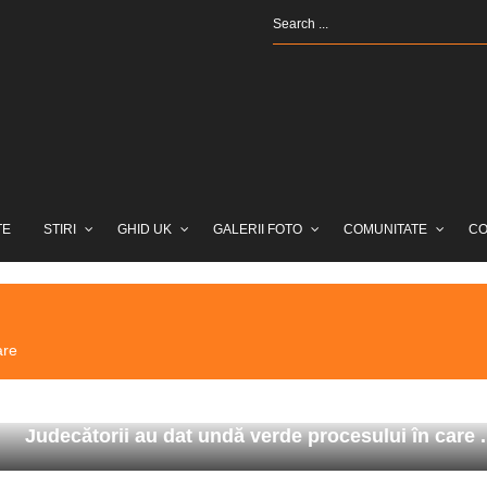
TE
STIRI
GHID UK
GALERII FOTO
COMUNITATE
CO
are
Judecătorii au dat undă verde procesului în care .