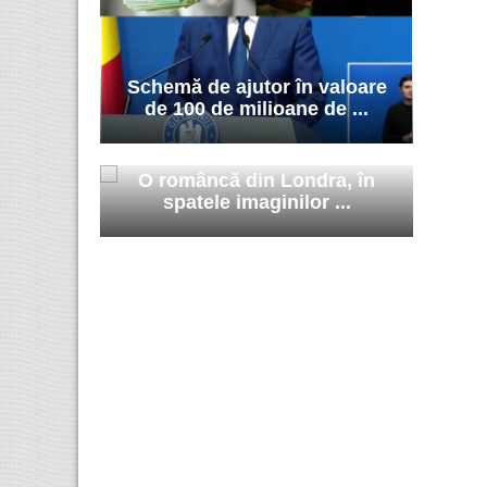
Schemă de ajutor în valoare
de 100 de milioane de ...
O româncă din Londra, în
spatele imaginilor ...