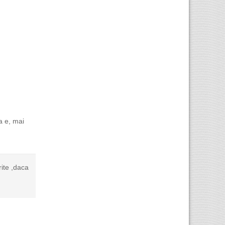
a e, mai
rite ,daca