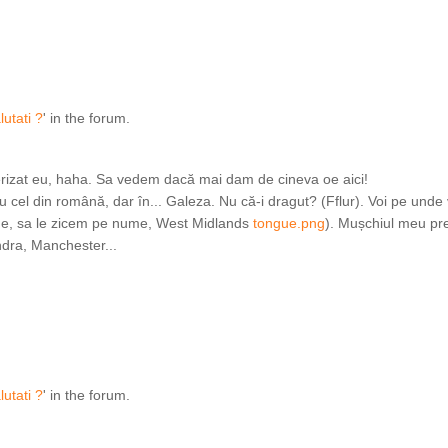
lutati ?
' in the forum.
terizat eu, haha. Sa vedem dacă mai dam de cineva oe aici!
 cel din română, dar în... Galeza. Nu că-i dragut? (Fflur). Voi pe unde 
ine, sa le zicem pe nume, West Midlands
tongue.png
). Mușchiul meu pr
ndra, Manchester...
lutati ?
' in the forum.