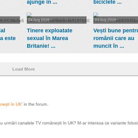
ajunge în ...
biciclete ...
04 Aug 2026
03 Aug 2026
al
Tinere exploatate
Vești bune pentr
a este
sexual în Marea
românii care au
Britanie! ...
muncit în ...
Load More
nești în UK
' in the forum.
 urmări canalele TV românești în UK? M-ar interesa ce variante folosiți: