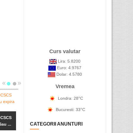
Curs valutar
Lira: 5.8200
Euro: 4.9767
Dolar: 4.5780
«
»
Vremea
Londra: 28°C
Bucuresti: 33°C
l CSCS
CATEGORII ANUNTURI
au ...
Alex Com
Electrician
APOSTILA DE
Photo -
calificat si ...