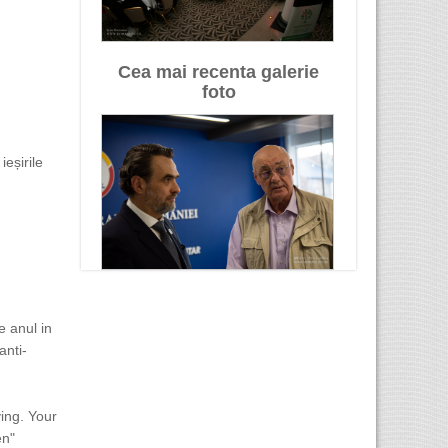
Cea mai recenta galerie
foto
eșirile
e anul in
anti-
ing. Your
en"