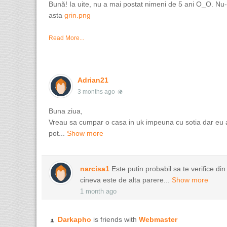
Bună! Ia uite, nu a mai postat nimeni de 5 ani O_O. Nu-
asta
grin.png
Read More...
Adrian21
3 months ago
Buna ziua,
Vreau sa cumpar o casa in uk impeuna cu sotia dar eu
pot...
Show more
narcisa1
Este putin probabil sa te verifice di
cineva este de alta parere...
Show more
1 month ago
Darkapho
is friends with
Webmaster