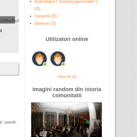
Autostopul ( masina personala !)
(0)
Conectii (0)
Diverse (3)
u
Utilizatori online
View All (3)
Imagini random din istoria
comunitatii
 satelit,