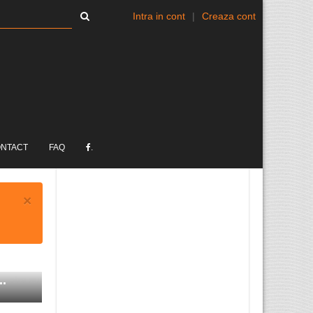
Intra in cont
|
Creaza cont
NTACT
FAQ
.
×
Remus Robu Solicitors
..
obține din nou compensații
...