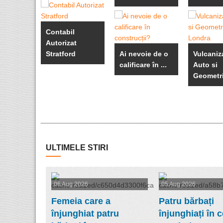
Contabil
Autorizat
Stratford
Ai nevoie de o
Vulcaniz
calificare în ...
Auto si
Geometrie
ULTIMELE STIRI
06 Aug 2026
05 Aug 2026
Femeia care a
Patru bărbați
înjunghiat patru
înjunghiați în c