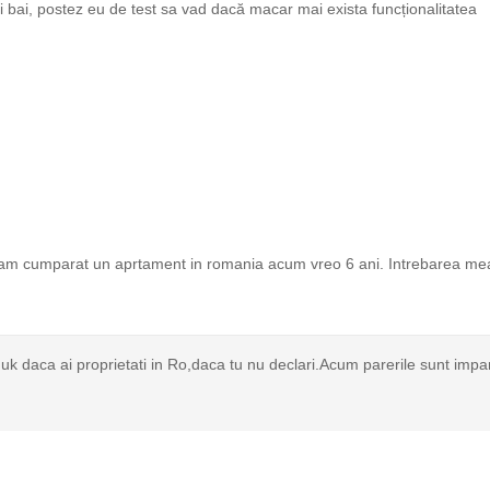
i bai, postez eu de test sa vad dacă macar mai exista funcționalitatea
 am cumparat un aprtament in romania acum vreo 6 ani. Intrebarea me
n uk daca ai proprietati in Ro,daca tu nu declari.Acum parerile sunt impa