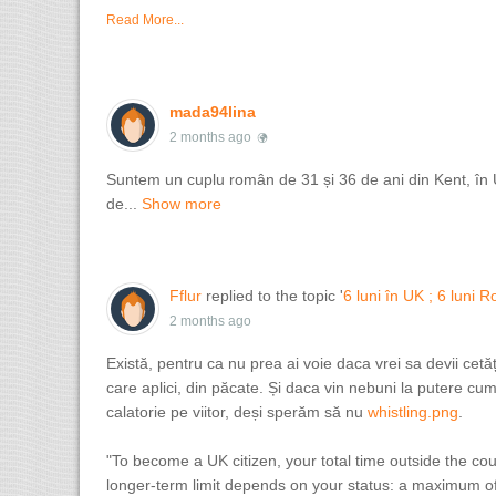
Read More...
mada94lina
2 months ago
Suntem un cuplu român de 31 și 36 de ani din Kent, în UK 
de...
Show more
Fflur
replied to the topic '
6 luni în UK ; 6 luni 
2 months ago
Există, pentru ca nu prea ai voie daca vrei sa devii ce
care aplici, din păcate. Și daca vin nebuni la putere cum
calatorie pe viitor, deși sperăm să nu
whistling.png
​​​​​​.
"To become a UK citizen, your total time outside the c
longer-term limit depends on your status: a maximum of 4