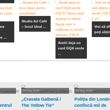
Studio Art Café
are
– locul ideal ...
Vrei să a
poți obțin
 ...
Avetii deja un
card GQA verde
...
05 Aug 2026
04 Aug 2026
„Cravata Galbenă /
Poliția din Londr
entrul
The Yellow Tie”
confiscă mii de