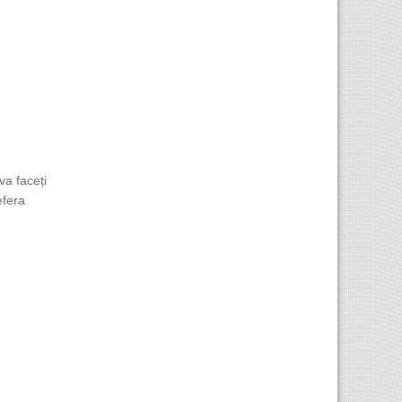
va faceți
efera