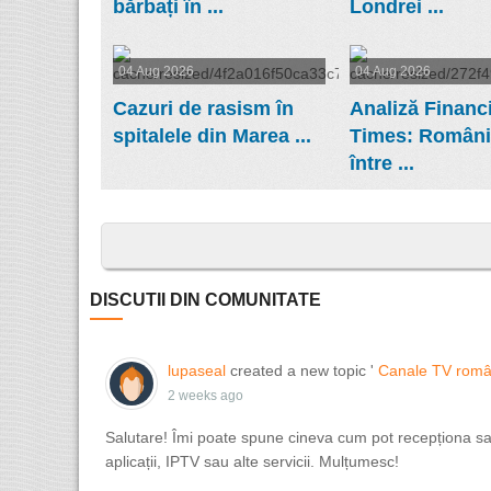
bărbați în ...
Londrei ...
04 Aug 2026
04 Aug 2026
Cazuri de rasism în
Analiză Financi
spitalele din Marea ...
Times: Români
între ...
DISCUTII DIN COMUNITATE
lupaseal
created a new topic '
Canale TV româ
2 weeks ago
Salutare! Îmi poate spune cineva cum pot recepționa sau
aplicații, IPTV sau alte servicii. Mulțumesc!