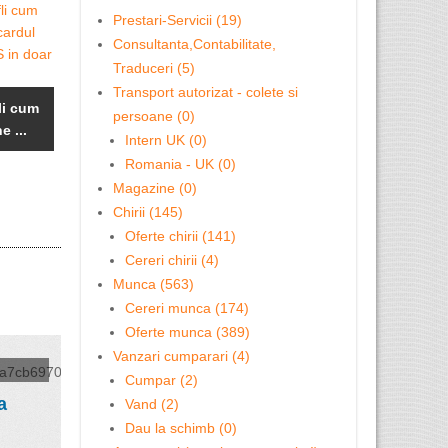
LA HAGA SI ...
Fotograf .
Prestari-Servicii (19)
Consultanta,Contabilitate,
Traduceri (5)
Vopsitorie Auto
Transport autorizat - colete si
fli cum
in Londra
persoane (0)
e ...
Intern UK (0)
Calificări în AAT
Asigurări
Romania - UK (0)
și ACCA cu ...
auto/Acci
Magazine (0)
...
Chirii (145)
Oferte chirii (141)
Cereri chirii (4)
Munca (563)
Cereri munca (174)
Oferte munca (389)
Vanzari cumparari (4)
Cumpar (2)
a
Vand (2)
Dau la schimb (0)