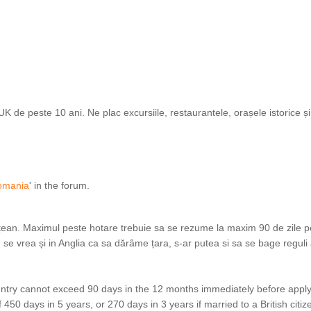
de peste 10 ani. Ne plac excursiile, restaurantele, orașele istorice și i
Romania
' in the forum.
tățean. Maximul peste hotare trebuie sa se rezume la maxim 90 de zile p
 se vrea și in Anglia ca sa dărâme țara, s-ar putea si sa se bage reguli 
ountry cannot exceed 90 days in the 12 months immediately before apply
50 days in 5 years, or 270 days in 3 years if married to a British citiz