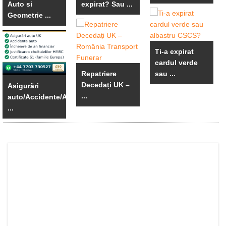
Auto si
expirat? Sau ...
Geometrie ...
Ti-a expirat
cardul verde
Repatriere
sau ...
Decedați UK –
Asigurări
...
auto/Accidente/An
...