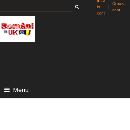
Intra
Creaza
in
|
cont
cont
Menu