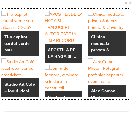
«
»
Ti-a expirat
Clinica
cardul verde
medicala
sau ...
APOSTILA DE
privata & ...
LA HAGA SI ...
Studio Art Café
– locul ideal ...
Alex Coman
Centru de
Photo -
formare,
Fotograf ...
evaluare ...