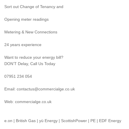
Sort out Change of Tenancy and
Opening meter readings
Metering & New Connections
24 years experience
Want to reduce your energy bill?
DON’T Delay, Call Us Today
07951 234 054
Email:
contactus@commercialge.co.uk
Web: commercialge.co.uk
e.on | British Gas | yü Energy | ScottishPower | PE | EDF Energy