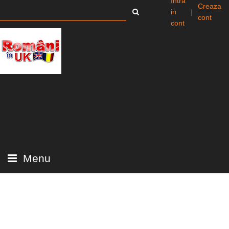
Intra
Creaza
in
|
cont
cont
Menu