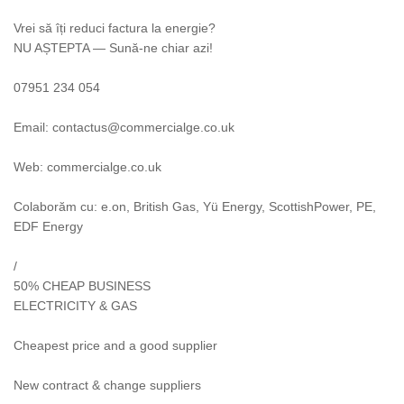
Vrei să îți reduci factura la energie?
NU AȘTEPTA — Sună-ne chiar azi!
07951 234 054
Email:
contactus@commercialge.co.uk
Web: commercialge.co.uk
Colaborăm cu: e.on, British Gas, Yü Energy, ScottishPower, PE,
EDF Energy
/
50% CHEAP BUSINESS
ELECTRICITY & GAS
Cheapest price and a good supplier
New contract & change suppliers