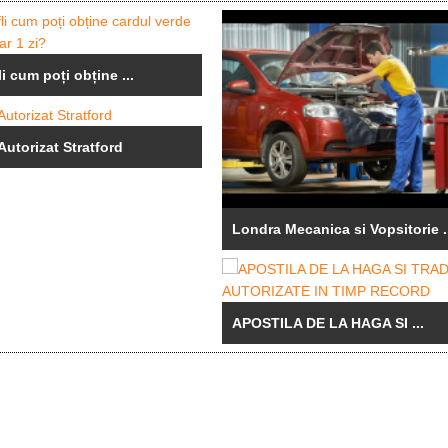
li cum poți obține ...
Autorizat Stratford
Londra Mecanica si Vopsitorie .
APOSTILA DE LA HAGA SI ...