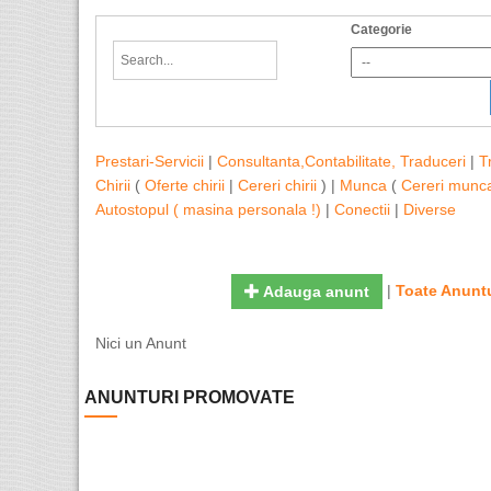
Categorie
Prestari-Servicii
|
Consultanta,Contabilitate, Traduceri
|
T
Chirii
(
Oferte chirii
|
Cereri chirii
) |
Munca
(
Cereri munc
Autostopul ( masina personala !)
|
Conectii
|
Diverse
|
Toate Anuntu
Adauga anunt
Nici un Anunt
ANUNTURI PROMOVATE