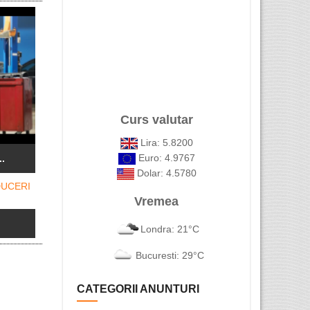
AVOCAT rom
Avetii deja un card GQA verde ...
Centru de 
Curs valutar
Studio Art Café – locul ideal ...
Lira: 5.8200
Euro: 4.9767
..
Dolar: 4.5780
Vremea
Londra: 21°C
Bucuresti: 29°C
CATEGORII ANUNTURI