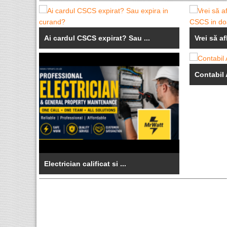
Ai cardul CSCS expirat? Sau ...
Vrei să af
Contabil 
Electrician calificat si ...