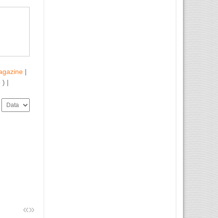
agazine
|
b
) |
a
«
»