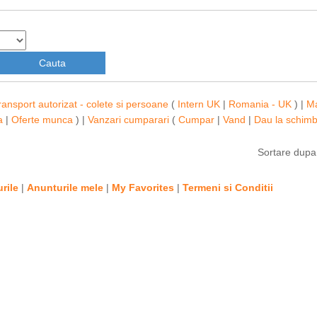
ransport autorizat - colete si persoane
(
Intern UK
|
Romania - UK
) |
M
a
|
Oferte munca
) |
Vanzari cumparari
(
Cumpar
|
Vand
|
Dau la schim
Sortare dup
rile
|
Anunturile mele
|
My Favorites
|
Termeni si Conditii