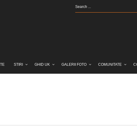
TE
STIRI
GHID UK
GALERII FOTO
COMUNITATE
C