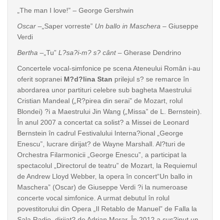
„The man I love!” – George Gershwin
Oscar –
„Saper vorreste”
Un ballo in Maschera
– Giuseppe
Verdi
Bertha
–„Tu”
L?sa?i-m? s? cânt
– Gherase Dendrino
Concertele vocal-simfonice pe scena Ateneului Român i-au
oferit sopranei
M?d?lina Stan
prilejul s? se remarce în
abordarea unor partituri celebre sub bagheta Maestrului
Cristian Mandeal (
„
R?pirea din serai” de Mozart, rolul
Blondei) ?i a Maestrului Jin Wang (
„
Missa” de L. Bernstein).
În anul 2007 a concertat ca solist? a Missei de Leonard
Bernstein în cadrul Festivalului Interna?ional „George
Enescu”, lucrare dirijat? de Wayne Marshall. Al?turi de
Orchestra Filarmonicii „George Enescu”, a participat la
spectacolul „Directorul de teatru” de Mozart, la Requiemul
de Andrew Lloyd Webber, la opera în concert“Un ballo in
Maschera” (Oscar) de Giuseppe Verdi ?i la numeroase
concerte vocal simfonice. A urmat debutul în rolul
povestitorului din Opera „Il Retablo de Manuel” de Falla la
Sala Radio, dirijat? de Adrian Morar. În 2012 a sus?inut un