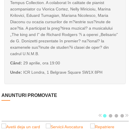
Tempus Collection. A colaborat în calitate de pianist
acompaniator cu Viorica Cortez, Nelly Miricioiu, Marina
Krilovici, Eduard Tumagian, Mariana Nicolesco, Maria
Diaconu cu ocazia cursurilor de m?iestrie sus?inute de
ace?tia. A participat la preg?tirea muzical? a musicalului
„The king and I" de Richard Rodgers ?i a operei „Belisario"
de G. Donizetti prezentate în premier? na?ional? la
examenele sus?inute de studen?ii clasei de oper? din
cadrul U.N.M.B.
Când:
29 aprilie, ora 19:00
Unde
:
ICR Londra, 1 Belgrave Square SW1X 8PH
ANUNTURI PROMOVATE
«
»