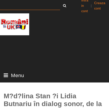
Intra
Creaza
in
|
cont
cont
Menu
M?d?lina Stan ?i Lidia
Butnariu în dialog sonor, de la