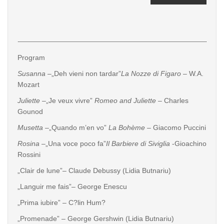
Program
Susanna
–„Deh vieni non tardar”
La Nozze di Figaro
– W.A.
Mozart
Juliette –
„Je veux vivre”
Romeo and Juliette
– Charles
Gounod
Musetta
–„Quando m’en vo”
La Bohème
– Giacomo Puccini
Rosina
–„Una voce poco fa”
Il Barbiere di Siviglia
-Gioachino
Rossini
„Clair de lune”– Claude Debussy (Lidia Butnariu)
„Languir me fais”– George Enescu
„Prima iubire” – C?lin Hum?
„Promenade” – George Gershwin (Lidia Butnariu)