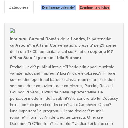
Categories:
Evenimente culturale
*
Evenimente oficiale
Institutul Cultural Român de la Londra
, în parteneriat
cu
Asocia?ia Arts in Conversation
, prezint? pe 29 aprilie,
de la ora 19:00, un recital vocal sus?inut de
soprana M?
d?lina Stan
?i
pianista Lidia Butnaru
.
Recitalul invit? publicul într-o c?l?torie prin epoci muzicale
variate, aducând împreun? lucr?ri care exploreaz? limbaje
sonore din repertoriul baroc ?i clasic, reunind arii ?i lieduri
semnate de compozitori precum Mozart, Puccini, Rossini,
Gounod ?i Verdi, al?turi de piese reprezentative ale
perioadei modern - de la subtilit??ile sonore ale lui Debussy
la influen?ele jazzistice din crea?ia lui Gershwin. O sec?
iune important? a programului este dedicat? muzicii
române?ti, prin lucr?ri de George Enescu, Gherase
Dendrino ?i C?lin Hum?, care ofer? audien?ei britanice o