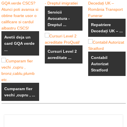
Servicii
Avocatura -
Dreptul ...
Repatriere
Decedați UK – ...
Avetii deja un
card GQA verde
...
Cursuri Level 2
acreditate ...
Contabil
Autorizat
Stratford
Cumparam fier
vechi ,cupru , ...