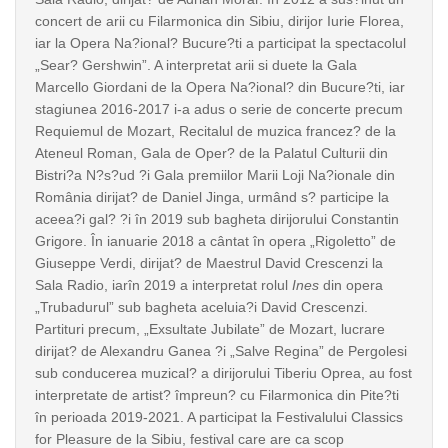
concert de arii cu Filarmonica din Sibiu, dirijor Iurie Florea,
iar la Opera Na?ional? Bucure?ti a participat la spectacolul
„Sear? Gershwin”. A interpretat arii si duete la Gala
Marcello Giordani de la Opera Na?ional? din Bucure?ti, iar
stagiunea 2016-2017 i-a adus o serie de concerte precum
Requiemul de Mozart, Recitalul de muzica francez? de la
Ateneul Roman, Gala de Oper? de la Palatul Culturii din
Bistri?a N?s?ud ?i Gala premiilor Marii Loji Na?ionale din
România dirijat? de Daniel Jinga, urmând s? participe la
aceea?i gal? ?i în 2019 sub bagheta dirijorului Constantin
Grigore. În ianuarie 2018 a cântat în opera „Rigoletto” de
Giuseppe Verdi, dirijat? de Maestrul David Crescenzi la
Sala Radio, iarîn 2019 a interpretat rolul
Ines
din opera
„Trubadurul” sub bagheta aceluia?i David Crescenzi.
Partituri precum, „Exsultate Jubilate” de Mozart, lucrare
dirijat? de Alexandru Ganea ?i „Salve Regina” de Pergolesi
sub conducerea muzical? a dirijorului Tiberiu Oprea, au fost
interpretate de artist? împreun? cu Filarmonica din Pite?ti
în perioada 2019-2021. A participat la Festivalului Classics
for Pleasure de la Sibiu, festival care are ca scop