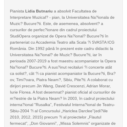
Pianista
Lidia Butnariu
a absolvit Facultatea de
Interpretare Muzical? - pian, la Universitatea Na?ionala de
Muzic? Bucure?ti. Este, de asemenea, absolvent? a
cursurilor de perfec?ionare din cadrul proiectului
StudiOpera organizat de Opera Na?ional? Bucure?ti în
parteneriat cu Accademia Teatro alla Scala ?i SVASTA ICG
România. Din 1992 pânâ în prezent este cadru didactic la
Universitatea Na?ional? de Muzic? Bucure?ti, iar în
perioada 2007-2019 a fost maestru acompaniator la Opera
Na?ional? Bucure?ti. A sus?inut recitaluri ?i concerte atât
ca solist?, cât ?i ca pianist acompaniator la Bucure?ti, Bra?
ov, Timi?oara, Piatra Neam?, Sibiu, Pite?ti. A colaborat cu
dirijori precum Jin Wang, David Crescenzi, Adrian Morar,
Iurie Florea. A fost desemnat? pianist oficial al cursurilor de
m?iestrie de la Piatra Neam? în 2003, în cadrul proiectului
interna?ional "Rusalka”, Festivalul Interna?ional de Teatru-
Sibiu-2004 ?i al Concursului „Hariclea Darclee"(edi?iile
2010, 2012, 2015) precum ?i al proiectelor „Flautul
fermecat", „Don Giovanni", „Missa Solemnis" organizate de